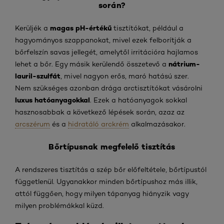
során?
magas pH-értékű
Kerüljék a
tisztítókat, például a
hagyományos szappanokat, mivel ezek felborítják a
bőrfelszín savas jellegét, amelytől irritációra hajlamos
nátrium-
lehet a bőr. Egy másik kerülendő összetevő a
lauril-szulfát
, mivel nagyon erős, maró hatású szer.
Nem szükséges azonban drága arctisztítókat vásárolni
luxus hatóanyagokkal
. Ezek a hatóanyagok sokkal
hasznosabbak a következő lépések során, azaz az
arcszérum
és a
hidratáló arckrém
alkalmazásakor.
Bőrtípusnak megfelelő tisztítás
A rendszeres tisztítás a szép bőr előfeltétele, bőrtípustól
függetlenül. Ugyanakkor minden bőrtípushoz más illik,
attól függően, hogy milyen tápanyag hiányzik vagy
milyen problémákkal küzd.