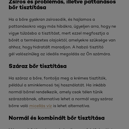
Zsíros és problémás, illetve pattanásos
bőr tisztítása
Ha a bőre gyakran zsírosodik, és hajlamos a
pattanásokra vagy más hibákra, ügyeljen arra, hogy ne
vigye túlzásba a tisztítást, mert ezzel megfosztja a
bőrét a természetes olajoktól, amelyekre szüksége van
ahhoz, hogy hidratált maradjon. A habzó tisztító
gél valószínűleg az ideális megoldás az Ön számára.
Száraz bőr tisztítása
Ha száraz a bőre, fontolja meg a krémes tisztítók,
például a sminklemosó tej használatát. Ha inkább
normál bőrrel rendelkezik, amely csak télen tűnik
szárazabbnak, alternatíva lehet a normál vagy száraz
bőrre való
micellás víz
is lehet alternatíva.
Normál és kombinált bőr tisztítása