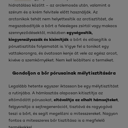
hidratálása között – az arclemosás után, valamint a
szérum és a krém felvitele előtt használják. Az
arctonikok tehát nem helyettesítik az arctisztítást, de
megszabadítják a bőrt a felesleges zsírtól vagy makacs
egységesítik,
szennyeződésektől, miközben
kiegyensúlyozzák és kisimítják
a bőrt és elősegítik a
pórustisztítás folyamatát is. Vigye fel a tonikot egy
vattakorongra, és óvatosan kenje át vele az egész arcot,
kivéve a szemkörnyéket. Nem kell leöblíteni a terméket.
Gondoljon a bőr pórusainak mélytisztítására
Legalább hetente egyszer iktasson be egy mélytisztítást
a rutinjába. A hámlasztás alaposan kitisztítja az
eltávolítja az elhalt hámsejteket
eltömődött pórusokat,
,
felgyorsítja a sejtregenerációt, tisztává és ragyogóvá
teszi a bőrt, és segít megelőzni a mitesszereket. Nagyon
fontos a mitesszeres bőr tisztítása is a megfelelő
termékekkel.