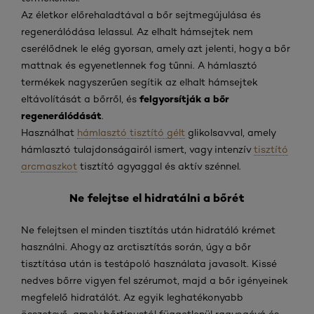
Az életkor előrehaladtával a bőr sejtmegújulása és
regenerálódása lelassul. Az elhalt hámsejtek nem
cserélődnek le elég gyorsan, amely azt jelenti, hogy a bőr
mattnak és egyenetlennek fog tűnni. A hámlasztó
termékek nagyszerűen segítik az elhalt hámsejtek
felgyorsítják a bőr
eltávolítását a bőrről, és
regenerálódását
.
Használhat
hámlasztó tisztító gélt
glikolsavval, amely
hámlasztó tulajdonságairól ismert, vagy intenzív
tisztító
arcmaszkot
tisztító agyaggal és aktív szénnel.
Ne felejtse el hidratálni a bőrét
Ne felejtsen el minden tisztítás után hidratáló krémet
használni. Ahogy az arctisztítás során, úgy a bőr
tisztítása után is testápoló használata javasolt. Kissé
nedves bőrre vigyen fel szérumot, majd a bőr igényeinek
megfelelő hidratálót. Az egyik leghatékonyabb