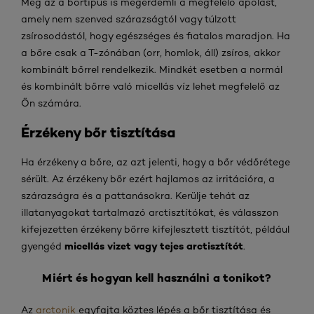
Még az a bőrtípus is megérdemli a megfelelő ápolást,
amely nem szenved szárazságtól vagy túlzott
zsírosodástól, hogy egészséges és fiatalos maradjon. Ha
a bőre csak a T-zónában (orr, homlok, áll) zsíros, akkor
kombinált bőrrel rendelkezik. Mindkét esetben a normál
és kombinált bőrre való micellás víz lehet megfelelő az
Ön számára.
Érzékeny bőr tisztítása
Ha érzékeny a bőre, az azt jelenti, hogy a bőr védőrétege
sérült. Az érzékeny bőr ezért hajlamos az irritációra, a
szárazságra és a pattanásokra. Kerülje tehát az
illatanyagokat tartalmazó arctisztítókat, és válasszon
kifejezetten érzékeny bőrre kifejlesztett tisztítót, például
micellás vizet vagy tejes arctisztítót
gyengéd
.
Miért és hogyan kell használni a tonikot?
Az
arctonik
egyfajta köztes lépés a bőr tisztítása és