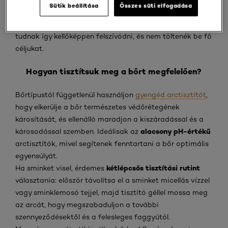
Sütik beállítása
Összes süti elfogadása
bőr minősége
tartjuk tisztán, a pórusok eltömődnek, és a
romlik
. A szépségápolási termékek összetevői sem
tudnak így kellőképpen felszívódni, és nem töltenék be fő
céljukat.
Hogyan tisztítsuk meg a bőrt megfelelően?
Bőrtípustól függetlenül használjon
gyengéd arctisztítót
,
hogy elkerülje a bőr természetes védőrétegének
károsítását, és ellenálló maradjon a kiszáradással és a
alacsony pH-értékű
károsodással szemben. Ideálisak az
arctisztítók, mivel segítenek fenntartani a bőr optimális
egyensúlyát.
kétlépcsős tisztítási rutint
Ha sminket visel, érdemes
választania: először távolítsa el a sminket micellás vízzel
vagy sminklemosó tejjel, majd tisztító géllel mossa meg
az arcát, hogy megszabaduljon a további
szennyeződésektől és a felesleges faggyútól.