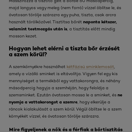
Masszírozza a tisztító gélt a bőrbe 60 másodpercig,
majd langyos vagy meleg (nem forró) vízzel öblítse le, és
óvatosan törölje szárazra egy puha, tiszta, csak arcra
naponta kétszer,
használt törölközővel. Tisztítsa bőrét
valamint testmozgás után is
, a tisztítás előtt mindig
mosson kezet.
Hogyan lehet elérni a tiszta bőr érzését
a szem körül?
A szemkörnyékre használhat
kétfázisú sminklemosót
,
amely a vízálló sminket is eltávolítja. Vigyen fel egy kis
mennyiséget a termékből egy vattakorongra, és néhány
másodpercig hagyja a szemhéján, hogy feloldja a
ne
szemsminket. Ezután óvatosan mossa le a sminket, és
nyomja a vattakorongot a szemre
, hogy elkerülje a
ráncok kialakulását a szem körül. Végül öblítse le a szem
környékét vízzel, és óvatosan törölje szárazra.
Mire figyeljenek a nők és a férfiak a bőrtisztítás