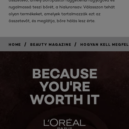
összetevő, amely bőrtípustól függetlenül ragyogóvá és
rugalmassá teszi bőrét, a hialuronsav. Válasszon tehát
olyan termékeket, amelyek tartalmazzák ezt az
összetevőt, és meglátja, bőre hálás lesz érte.
/
/
HOME
BEAUTY MAGAZINE
HOGYAN KELL MEGFEL
BECAUSE
YOU'RE
WORTH IT