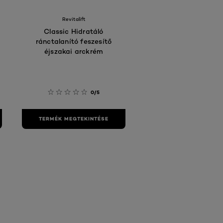
Revitalift
Classic Hidratáló
ránctalanító feszesítő
éjszakai arckrém
0/5
TERMÉK MEGTEKINTÉSE