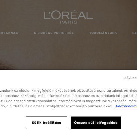
RFIAKNAK
A L’ORÉAL PARIS-RÓL
TUDOMÁNYUNK
B
Folytatá
ználunk az oldalunk megfelelő működésének biztosításához, a tartalmak és hird
szabásához, közösségi média funkciók felkínálásához és az oldalunk látogatott
z. Oldalhasználattal kapcsolatos információkat is megosztunk a közösségi médi
ő, a hirdetési és elemzési szolgáltatásokat nyújtó partnereinkkel.
Adatvédelmi
CLASSIC
Sütik beállítása
Összes süti elfogadása