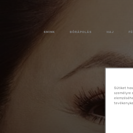
SMINK
BŐRÁPOLÁS
HAJ
FÉ
Sütiket has
személyre 
elemzéséhe
tevékenyked