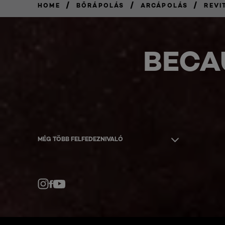
/
/
/
HOME
BŐRÁPOLÁS
ARCÁPOLÁS
REVI
BECA
MÉG TÖBB FELFEDEZNIVALÓ
Facebook
YouTube
Instagram