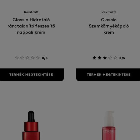
Revitalift
Revitalift
Classic Hidratáló
Classic
ránctalanító feszesítő
Szemkörnyékápoló
nappali krém
krém
0/5
3/5
TERMÉK MEGTEKINTÉSE
TERMÉK MEGTEKINTÉSE