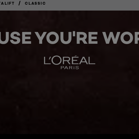
/
TALIFT
CLASSIC
USE YOU'RE WOR