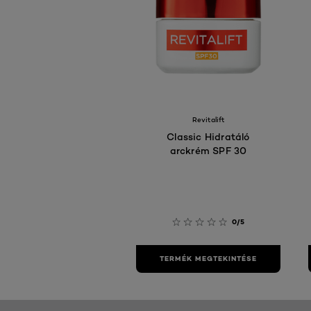
Revitalift
Classic Hidratáló
arckrém SPF 30
0/5
TERMÉK MEGTEKINTÉSE