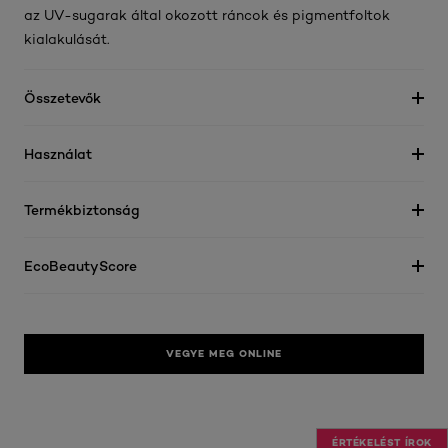
az UV-sugarak által okozott ráncok és pigmentfoltok
kialakulását.
Összetevők
Használat
Termékbiztonság
EcoBeautyScore
VEGYE MEG ONLINE
ÉRTÉKELÉST ÍROK