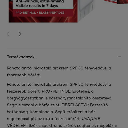
PREVIOUS CARD
NEXT CARD
Termékadatok
Ránctalanító, hidratáló arckrém SPF 30 fényvédővel a
feszesebb bőrért.
Ránctalanító, hidratáló arckrém SPF 30 fényvédővel a
feszesebb bőrért. PRO-RETINOL: Erőteljes, a
bőrgyógyászatban is használt, ránctalanító összetevő.
Segít simítani a bőrfelszínt. FIBRELASTYL: Feszesítő
hatóanyag-kombináció. Segít erősíteni a bőr
rugalmasságát az extra feszes bőrért. UVA/UVB
VÉDELEM: Széles spektrumú szűrők segítenek megelőzni