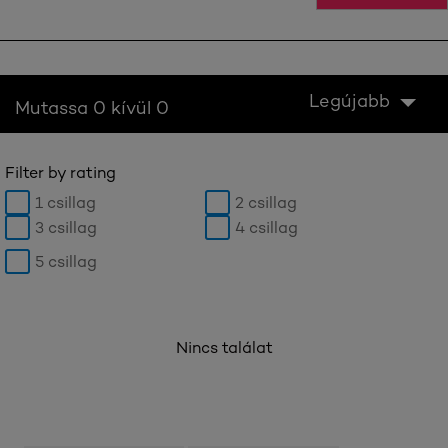
Legújabb
Mutassa 0 kívül 0
Filter by rating
1 csillag
2 csillag
3 csillag
4 csillag
5 csillag
Nincs találat