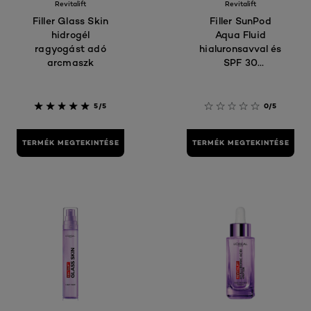
Revitalift
Revitalift
Filler Glass Skin
Filler SunPod
hidrogél
Aqua Fluid
ragyogást adó
hialuronsavval és
arcmaszk
SPF 30
fényvédővel
5/5
0/5
TERMÉK MEGTEKINTÉSE
TERMÉK MEGTEKINTÉSE