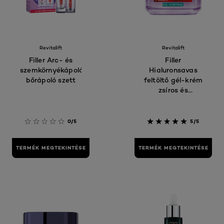
Revitalift
Revitalift
Filler Arc- és
Filler
szemkörnyékápoló
Hialuronsavas
bőrápoló szett
feltöltő gél-krém
zsíros és
kombinált bőrre
0/5
5/5
TERMÉK MEGTEKINTÉSE
TERMÉK MEGTEKINTÉSE