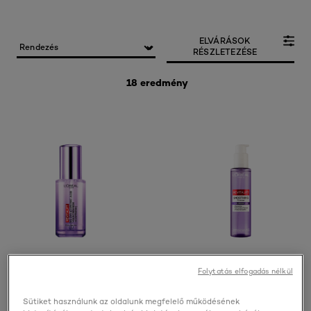
ELVÁRÁSOK
RÉSZLETEZÉSE
18 eredmény
Folytatás elfogadás nélkül
Revitalift
Revitalift
Filler
Filler Bőrsimító
Sütiket használunk az oldalunk megfelelő működésének