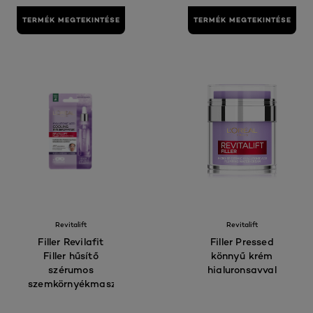
TERMÉK MEGTEKINTÉSE
TERMÉK MEGTEKINTÉSE
Revitalift
Revitalift
Filler Revilafit
Filler Pressed
Filler hűsítő
könnyű krém
szérumos
hialuronsavval
szemkörnyékmaszk