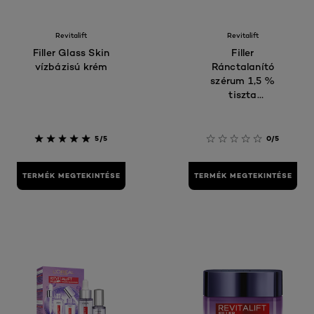
Revitalift
Revitalift
Filler Glass Skin
Filler
vízbázisú krém
Ránctalanító
szérum 1,5 %
tiszta
hialuronsavval
5/5
0/5
TERMÉK MEGTEKINTÉSE
TERMÉK MEGTEKINTÉSE