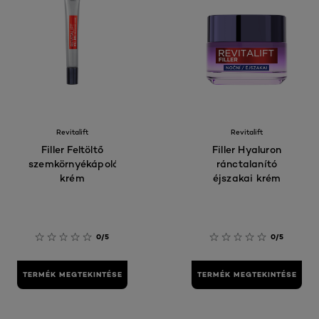
Revitalift
Revitalift
Filler Feltöltő
Filler Hyaluron
szemkörnyékápoló
ránctalanító
krém
éjszakai krém
0/5
0/5
TERMÉK MEGTEKINTÉSE
TERMÉK MEGTEKINTÉSE