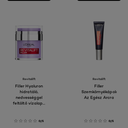
Revitalift
Revitalift
Filler Hyaluron
Filler
hidratáló,
Szemkörnyékápoló
nedvességgel
Az Egész Arcra
feltöltő vízalapú
krém
0/5
0/5