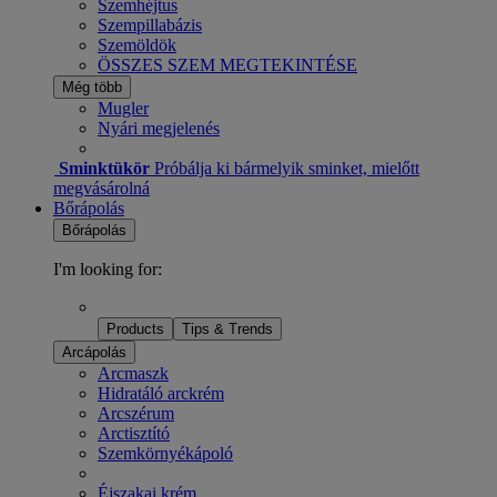
Szemhéjtus
Szempillabázis
Szemöldök
ÖSSZES SZEM MEGTEKINTÉSE
Még több
Mugler
Nyári megjelenés
Sminktükör
Próbálja ki bármelyik sminket, mielőtt
megvásárolná
Bőrápolás
Bőrápolás
I'm looking for:
Products
Tips & Trends
Arcápolás
Arcmaszk
Hidratáló arckrém
Arcszérum
Arctisztító
Szemkörnyékápoló
Éjszakai krém