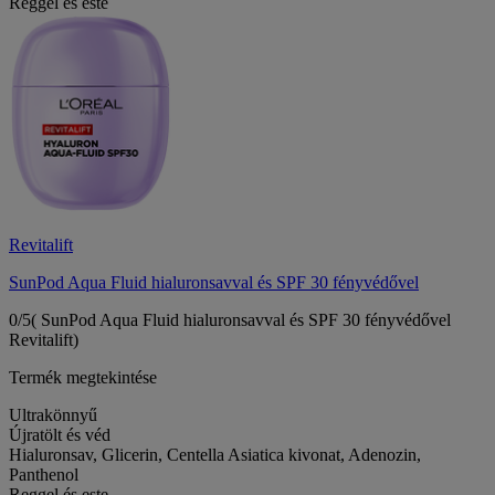
Reggel és este
Revitalift
SunPod Aqua Fluid hialuronsavval és SPF 30 fényvédővel
0/5
( SunPod Aqua Fluid hialuronsavval és SPF 30 fényvédővel
Revitalift)
Termék megtekintése
Ultrakönnyű
Újratölt és véd
Hialuronsav, Glicerin, Centella Asiatica kivonat, Adenozin,
Panthenol
Reggel és este