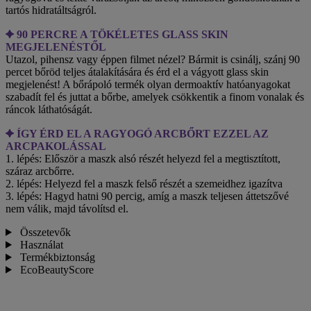
tartós hidratáltságról.
90 PERCRE A TÖKÉLETES GLASS SKIN
MEGJELENÉSTŐL
Utazol, pihensz vagy éppen filmet nézel? Bármit is csinálj, szánj 90
percet bőröd teljes átalakítására és érd el a vágyott glass skin
megjelenést! A bőrápoló termék olyan dermoaktív hatóanyagokat
szabadít fel és juttat a bőrbe, amelyek csökkentik a finom vonalak és
ráncok láthatóságát.
ÍGY ÉRD EL A RAGYOGÓ ARCBŐRT EZZEL AZ
ARCPAKOLÁSSAL
1. lépés: Először a maszk alsó részét helyezd fel a megtisztított,
száraz arcbőrre.
2. lépés: Helyezd fel a maszk felső részét a szemeidhez igazítva
3. lépés: Hagyd hatni 90 percig, amíg a maszk teljesen áttetszővé
nem válik, majd távolítsd el.
Összetevők
Használat
Termékbiztonság
EcoBeautyScore