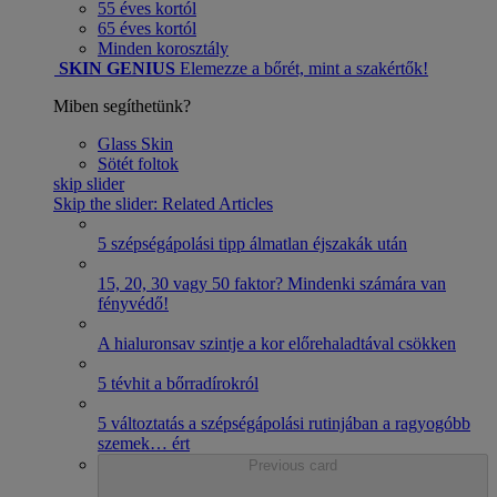
55 éves kortól
65 éves kortól
Minden korosztály
SKIN GENIUS
Elemezze a bőrét, mint a szakértők!
Miben segíthetünk?
Glass Skin
Sötét foltok
skip slider
Skip the slider: Related Articles
5 szépségápolási tipp álmatlan éjszakák után
15, 20, 30 vagy 50 faktor? Mindenki számára van
fényvédő!
A hialuronsav szintje a kor előrehaladtával csökken
5 tévhit a bőrradírokról
5 változtatás a szépségápolási rutinjában a ragyogóbb
szemek
…
ért
Previous card