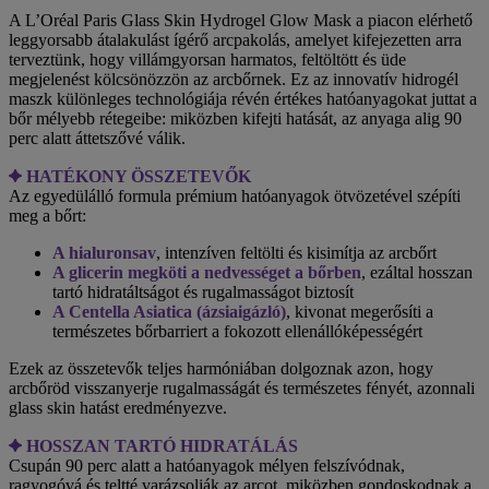
A L’Oréal Paris Glass Skin Hydrogel Glow Mask a piacon elérhető
leggyorsabb átalakulást ígérő arcpakolás, amelyet kifejezetten arra
terveztünk, hogy villámgyorsan harmatos, feltöltött és üde
megjelenést kölcsönözzön az arcbőrnek. Ez az innovatív hidrogél
maszk különleges technológiája révén értékes hatóanyagokat juttat a
bőr mélyebb rétegeibe: miközben kifejti hatását, az anyaga alig 90
perc alatt áttetszővé válik.
HATÉKONY ÖSSZETEVŐK
Az egyedülálló formula prémium hatóanyagok ötvözetével szépíti
meg a bőrt:
A hialuronsav
, intenzíven feltölti és kisimítja az arcbőrt
A glicerin megköti a nedvességet a bőrben
, ezáltal hosszan
tartó hidratáltságot és rugalmasságot biztosít
A Centella Asiatica (ázsiaigázló)
, kivonat megerősíti a
természetes bőrbarriert a fokozott ellenállóképességért
Ezek az összetevők teljes harmóniában dolgoznak azon, hogy
arcbőröd visszanyerje rugalmasságát és természetes fényét, azonnali
glass skin hatást eredményezve.
HOSSZAN TARTÓ HIDRATÁLÁS
Csupán 90 perc alatt a hatóanyagok mélyen felszívódnak,
ragyogóvá és teltté varázsolják az arcot, miközben gondoskodnak a