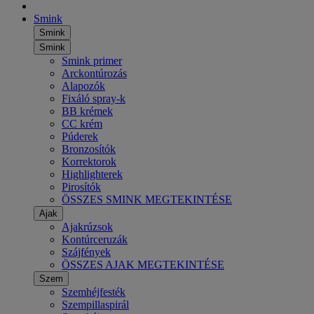
Smink
Smink
Smink
Smink primer
Arckontúrozás
Alapozók
Fixáló spray-k
BB krémek
CC krém
Púderek
Bronzosítók
Korrektorok
Highlighterek
Pirosítók
ÖSSZES SMINK MEGTEKINTÉSE
Ajak
Ajakrúzsok
Kontúrceruzák
Szájfények
ÖSSZES AJAK MEGTEKINTÉSE
Szem
Szemhéjfesték
Szempillaspirál