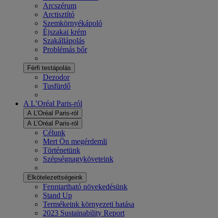
Arcszérum
Arctisztító
Szemkörnyékápoló
Éjszakai krém
Szakállápolás
Problémás bőr
Férfi testápolás
Dezodor
Tusfürdő
A L’Oréal Paris-ról
A L’Oréal Paris-ról
A L’Oréal Paris-ról
Célunk
Mert Ön megérdemli
Történetünk
Szépségnagyköveteink
Elkötelezettségeink
Fenntartható növekedésünk
Stand Up
Termékeink környezeti hatása
2023 Sustainability Report