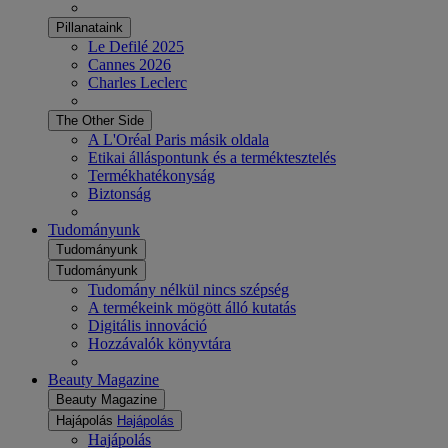
Pillanataink
Le Defilé 2025
Cannes 2026
Charles Leclerc
The Other Side
A L'Oréal Paris másik oldala
Etikai álláspontunk és a terméktesztelés
Termékhatékonyság
Biztonság
Tudományunk
Tudományunk
Tudományunk
Tudomány nélkül nincs szépség
A termékeink mögött álló kutatás
Digitális innováció
Hozzávalók könyvtára
Beauty Magazine
Beauty Magazine
Hajápolás
Hajápolás
Hajápolás