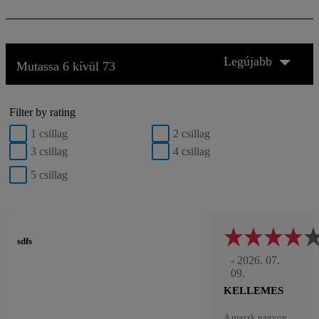
Legújabb
Mutassa 6 kívül 73
Filter by rating
1 csillag
2 csillag
3 csillag
4 csillag
5 csillag
sdfs
- 2026. 07.
09.
KELLEMES
A maszk nagyon