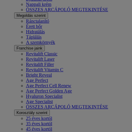
Nappali krém
ÖSSZES ARCÁPOLÓ MEGTEKINTÉSE
Megoldás szerint
Ránctalanító
Érett bőr
Hidratálás
Táplálás
A szemkörnyék
Franchise jaink
Revitalift Classic
Revitalift Laser
Revitalift Filler
Revitalift Vitamin C
Bright Reveal
Age Perfect
Age Perfect Cell Renew
Age Perfect Golden Age
Hyaluron Specialist
Age Specialist
ÖSSZES ARCÁPOLÓ MEGTEKINTÉSE
Korosztály szerint
25 éves kortól
35 éves kortól
45 éves kortól