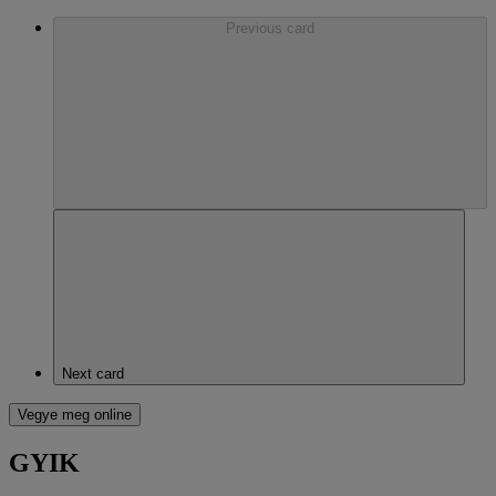
Previous card
Next card
Vegye meg online
GYIK