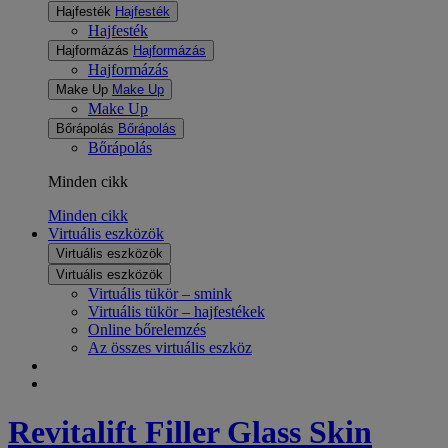
Hajfesték
Hajfesték
Hajfesték
Hajformázás
Hajformázás
Hajformázás
Make Up
Make Up
Make Up
Bőrápolás
Bőrápolás
Bőrápolás
Minden cikk
Minden cikk
Virtuális eszközök
Virtuális eszközök
Virtuális eszközök
Virtuális tükör – smink
Virtuális tükör – hajfestékek
Online bőrelemzés
Az összes virtuális eszköz
Revitalift
Filler Glass Skin