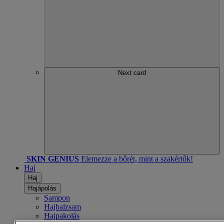
Next card
SKIN GENIUS
Elemezze a bőrét, mint a szakértők!
Haj
Haj
Hajápolás
Sampon
Hajbalzsam
Hajpakolás