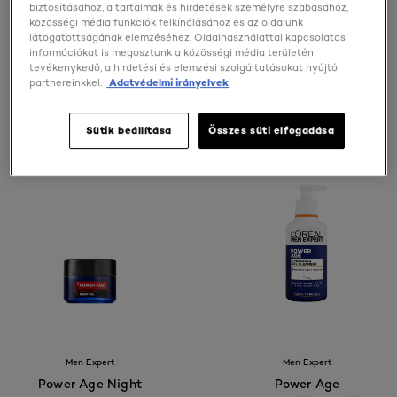
biztosításához, a tartalmak és hirdetések személyre szabásához,
közösségi média funkciók felkínálásához és az oldalunk
látogatottságának elemzéséhez. Oldalhasználattal kapcsolatos
ELVÁRÁSOK
információkat is megosztunk a közösségi média területén
RÉSZLETEZÉSE
tevékenykedő, a hirdetési és elemzési szolgáltatásokat nyújtó
partnereinkkel.
Adatvédelmi irányelvek
5 eredmény
Sütik beállítása
Összes süti elfogadása
Men Expert
Men Expert
Power Age Night
Power Age