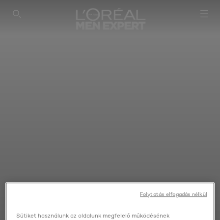
SEARCH THIS SITE
Folytatás elfogadás nélkül
Sütiket használunk az oldalunk megfelelő működésének