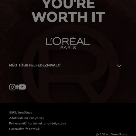
YOU'RE
WORTH IT
MÉG TÖBB FELFEDEZNIVALÓ
Facebook
YouTube
Instagram
Sütik beállítása
Adatvédelmi irányelvek
Felhasználói tartalmak engedélyezése
Használati feltételek
@ 2026 L'Oréal Paris