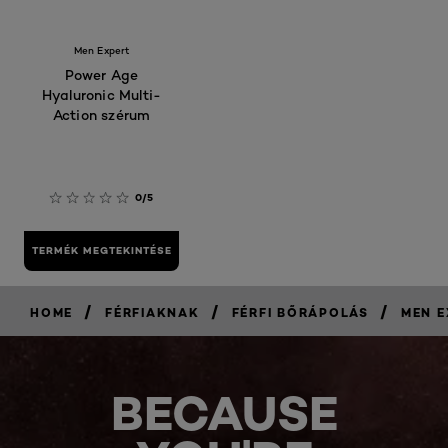
Men Expert
Power Age
Hyaluronic Multi-
Action szérum
0/5
TERMÉK MEGTEKINTÉSE
/
/
/
HOME
FÉRFIAKNAK
FÉRFI BŐRÁPOLÁS
MEN E
BECAUSE