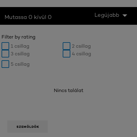
Legújabb
Mutassa 0 kívül 0
Filter by rating
1 csillag
2 csillag
3 csillag
4 csillag
5 csillag
Nincs találat
SZEMÖLDÖK