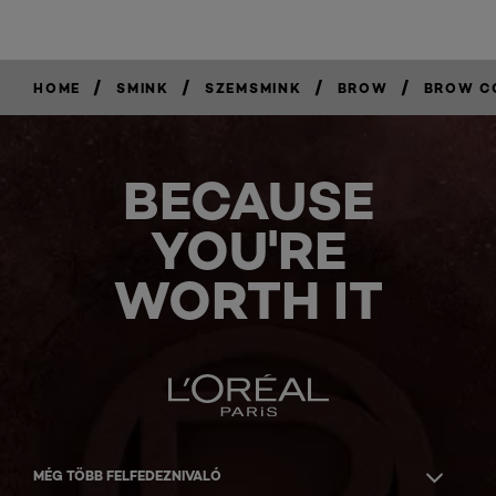
/
/
/
/
HOME
SMINK
SZEMSMINK
BROW
BROW C
BECAUSE
YOU'RE
WORTH IT
MÉG TÖBB FELFEDEZNIVALÓ