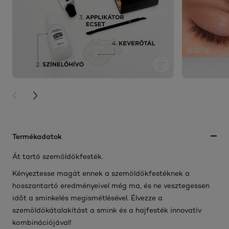
PREVIOUS CARD
NEXT CARD
Termékadatok
Át tartó szemöldökfesték.
Kényeztesse magát ennek a szemöldökfestéknek a
hosszantartó eredményeivel még ma, és ne vesztegessen
időt a sminkelés megismétlésével. Élvezze a
szemöldökátalakítást a smink és a hajfesték innovatív
kombinációjával!