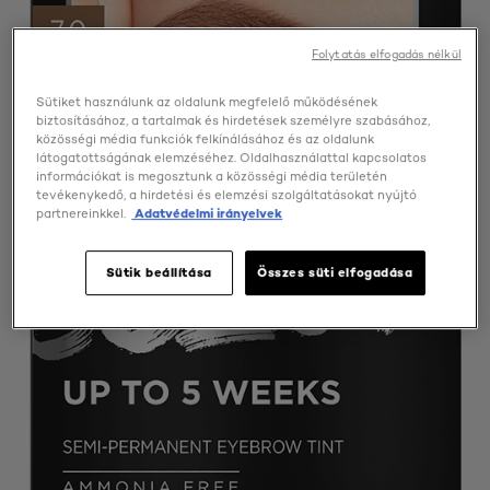
Folytatás elfogadás nélkül
Sütiket használunk az oldalunk megfelelő működésének
biztosításához, a tartalmak és hirdetések személyre szabásához,
közösségi média funkciók felkínálásához és az oldalunk
látogatottságának elemzéséhez. Oldalhasználattal kapcsolatos
információkat is megosztunk a közösségi média területén
tevékenykedő, a hirdetési és elemzési szolgáltatásokat nyújtó
partnereinkkel.
Adatvédelmi irányelvek
Sütik beállítása
Összes süti elfogadása