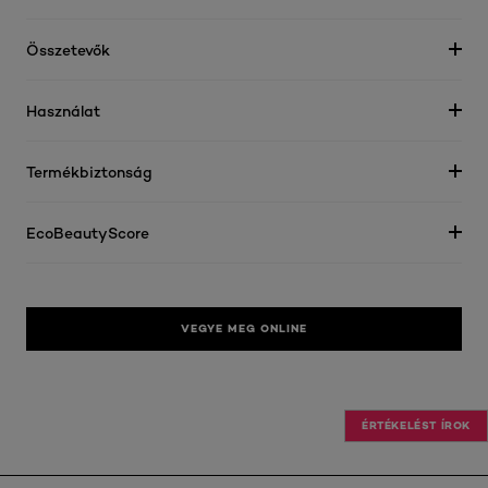
Összetevők
Használat
Termékbiztonság
EcoBeautyScore
VEGYE MEG ONLINE
ÉRTÉKELÉST ÍROK