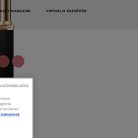
EAUTY MAGAZINE
VIRTUÁLIS ESZKÖZÖK
s elfogadás nélkül
etések
ságának
a területén
 irányelvek