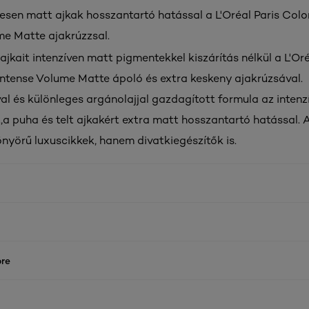
resen matt ajkak hosszantartó hatással a L'Oréal Paris Colo
me Matte ajakrúzzsal.
jkait intenzíven matt pigmentekkel kiszárítás nélkül a L'Oré
Intense Volume Matte ápoló és extra keskeny ajakrúzsával.
al és különleges argánolajjal gazdagított formula az intenz
t,a puha és telt ajkakért extra matt hosszantartó hatással. 
yörű luxuscikkek, hanem divatkiegészítők is.
re