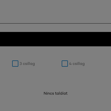
3 csillag
4 csillag
Nincs találat