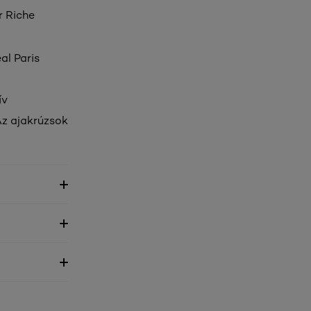
r Riche
al Paris
ív
Az ajakrúzsok