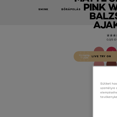
PINK W
SMINK
BŐRÁPOLÁS
HAJ
FÉ
BALZ
AJA
0,0/5 (0
LIVE TRY ON
Sütiket has
személyre 
elemzéséhe
tevékenyked