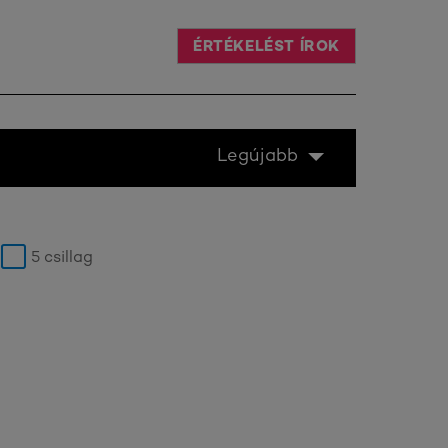
ÉRTÉKELÉST ÍROK
Legújabb
5 csillag