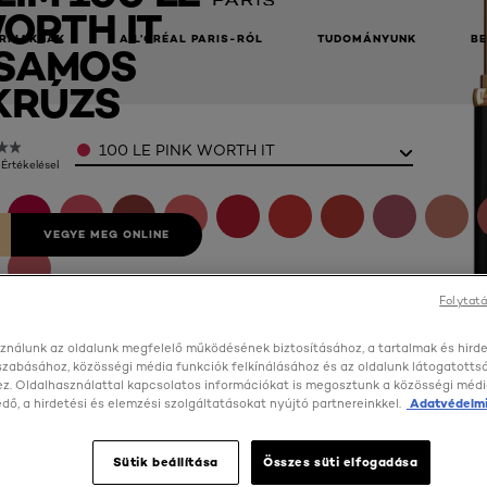
ORTH IT
RFIAKNAK
A L’ORÉAL PARIS-RÓL
TUDOMÁNYUNK
B
SAMOS
KRÚZS
Color
100 LE PINK WORTH IT
 Értékelések)
VEGYE MEG ONLINE
Folytatá
ználunk az oldalunk megfelelő működésének biztosításához, a tartalmak és hird
szabásához, közösségi média funkciók felkínálásához és az oldalunk látogatott
z. Oldalhasználattal kapcsolatos információkat is megosztunk a közösségi médi
ő, a hirdetési és elemzési szolgáltatásokat nyújtó partnereinkkel.
Adatvédelmi
Sütik beállítása
Összes süti elfogadása