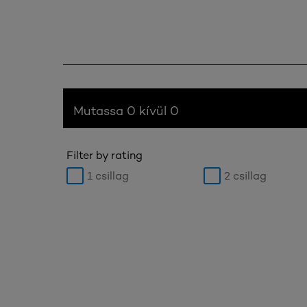
Mutassa 0 kívül 0
Filter by rating
1 csillag
2 csillag