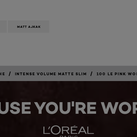
MATT AJKAK
/
/
HE
INTENSE VOLUME MATTE SLIM
100 LE PINK W
USE YOU'RE WOR