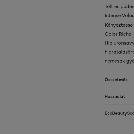
Telt és púde
Intense Volu
Kényeztesse a
Color Riche 
Hialuronsavv
hidratálásér
nemcsak gyön
Összetevők
Használat
EcoBeautySco