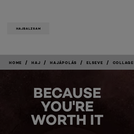
HAJBALZSAM
/
/
/
/
HOME
HAJ
HAJÁPOLÁS
ELSEVE
COLLAGE
BECAUSE
YOU'RE
WORTH IT