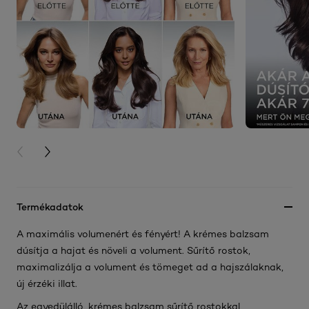
PREVIOUS CARD
NEXT CARD
Termékadatok
A maximális volumenért és fényért! A krémes balzsam
dúsítja a hajat és növeli a volument. Sűrítő rostok,
maximalizálja a volument és tömeget ad a hajszálaknak,
új érzéki illat.
Az egyedülálló, krémes balzsam sűrítő rostokkal