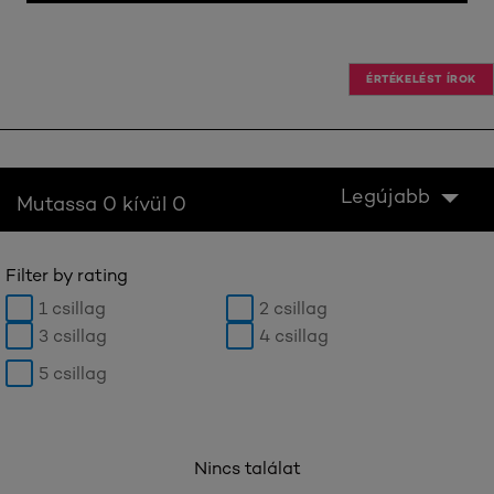
ÉRTÉKELÉST ÍROK
Legújabb
Mutassa 0 kívül 0
Filter by rating
1 csillag
2 csillag
3 csillag
4 csillag
5 csillag
Nincs találat