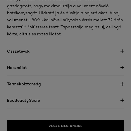
gazdagított, hogy maximalizálja a volument növelő
hatékonyságát. Hidratálja és dúsítja a hajszálakat. A haj
volumenét +80%-kal növeli súlytalan érzés mellett 72 órán
keresztül*. *Műszeres teszt. Tapasztalja meg az új, csillogó
körte, citrus és rózsa illatot.
Összetevők
Használat
Termékbiztonság
EcoBeautyScore
VEGYE MEG ONLINE