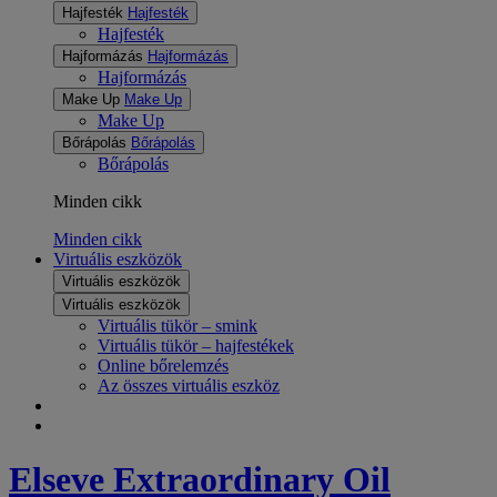
Hajfesték
Hajfesték
Hajfesték
Hajformázás
Hajformázás
Hajformázás
Make Up
Make Up
Make Up
Bőrápolás
Bőrápolás
Bőrápolás
Minden cikk
Minden cikk
Virtuális eszközök
Virtuális eszközök
Virtuális eszközök
Virtuális tükör – smink
Virtuális tükör – hajfestékek
Online bőrelemzés
Az összes virtuális eszköz
Elseve
Extraordinary Oil