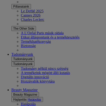
Pillanataink
Le Defilé 2025
Cannes 2026
Charles Leclerc
The Other Side
A L'Oréal Paris másik oldala
Etikai álláspontunk és a terméktesztelés
Termékhatékonyság
Biztonság
Tudományunk
Tudományunk
Tudományunk
Tudomány nélkül nincs szépség
A termékeink mögött álló kutatás
Digitális innováció
Hozzávalók könyvtára
Beauty Magazine
Beauty Magazine
Hajápolás
Hajápolás
Hajápolás