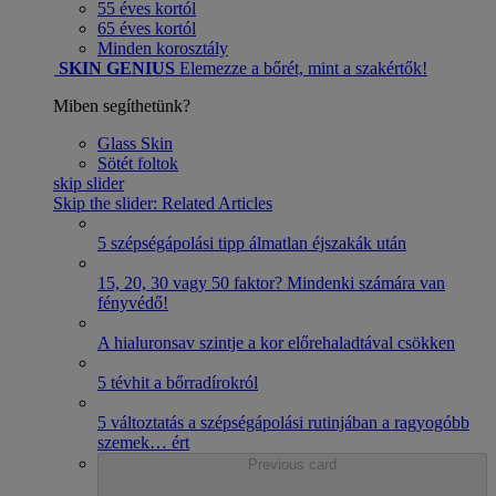
55 éves kortól
65 éves kortól
Minden korosztály
SKIN GENIUS
Elemezze a bőrét, mint a szakértők!
Miben segíthetünk?
Glass Skin
Sötét foltok
skip slider
Skip the slider: Related Articles
5 szépségápolási tipp álmatlan éjszakák után
15, 20, 30 vagy 50 faktor? Mindenki számára van
fényvédő!
A hialuronsav szintje a kor előrehaladtával csökken
5 tévhit a bőrradírokról
5 változtatás a szépségápolási rutinjában a ragyogóbb
szemek
…
ért
Previous card