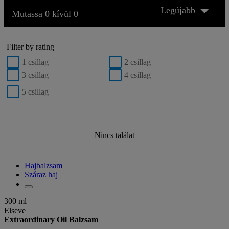
Legújabb
Mutassa 0 kívül 0
Filter by rating
1 csillag
2 csillag
3 csillag
4 csillag
5 csillag
Nincs találat
Hajbalzsam
Száraz haj
300 ml
Elseve
Extraordinary Oil Balzsam