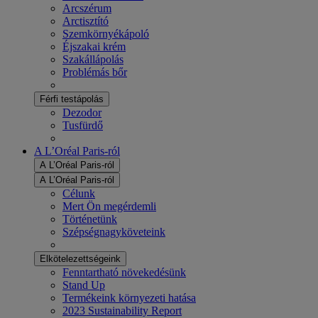
Arcszérum
Arctisztító
Szemkörnyékápoló
Éjszakai krém
Szakállápolás
Problémás bőr
Férfi testápolás
Dezodor
Tusfürdő
A L’Oréal Paris-ról
A L’Oréal Paris-ról
A L’Oréal Paris-ról
Célunk
Mert Ön megérdemli
Történetünk
Szépségnagyköveteink
Elkötelezettségeink
Fenntartható növekedésünk
Stand Up
Termékeink környezeti hatása
2023 Sustainability Report