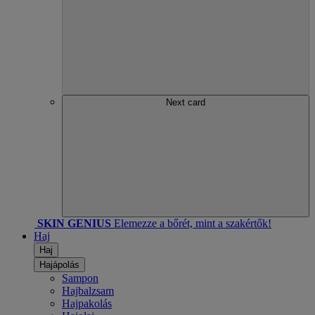
Next card
SKIN GENIUS
Elemezze a bőrét, mint a szakértők!
Haj
Haj
Hajápolás
Sampon
Hajbalzsam
Hajpakolás