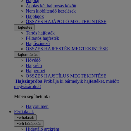
Hajolaj
Ápolás két hajmosás között
Nem kiöblítendő kezelések
Hajolajok
ÖSSZES HAJÁPOLÓ MEGTEKINTÉSE
Hajfestés
Tartós hajfesték
Féltartós hajfesték
Hajtőszínező
ÖSSZES HAJFESTÉK MEGTEKINTÉSE
Hajformázás
Hővédő
Hajkrém
Hajpermet
ÖSSZES HAJSTÍLUS MEGTEKINTÉSE
Hajszínpróba
Próbálja ki bármelyik hajfestéket, mielőtt
megvásárolná!
Miben segíthetünk?
Hajvolumen
Férfiaknak
Férfiaknak
Férfi bőrápolás
Hidratáló arckrém