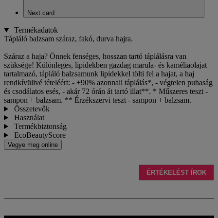
Next card
Termékadatok
Tápláló balzsam száraz, fakó, durva hajra.
Száraz a haja? Önnek fenséges, hosszan tartó táplálásra van
szüksége! Különleges, lipidekben gazdag marula- és kaméliaolajat
tartalmazó, tápláló balzsamunk lipidekkel tölti fel a hajat, a haj
rendkívülivé tételéért: - +90% azonnali táplálás*, - végtelen puhaság
és csodálatos esés, - akár 72 órán át tartó illat**. * Műszeres teszt -
sampon + balzsam. ** Érzékszervi teszt - sampon + balzsam.
Összetevők
Használat
Termékbiztonság
EcoBeautyScore
Vegye meg online
ÉRTÉKELÉST ÍROK