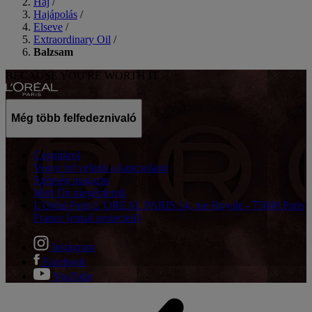
Haj
/
Hajápolás
/
Elseve
/
Extraordinary Oil
/
Balzsam
BECAUSE YOU'RE WORTH IT
Még több felfedeznivaló
Cegunkrol
Vegye fel velünk a kapcsolatot
Szépség magazin
Mert Ön megérdemli
L'Oréal Paris L’ORÉAL PARIS 14, rue Royale - 75008 Paris
France
[email protected]
Instagram
Facebook
YouTube