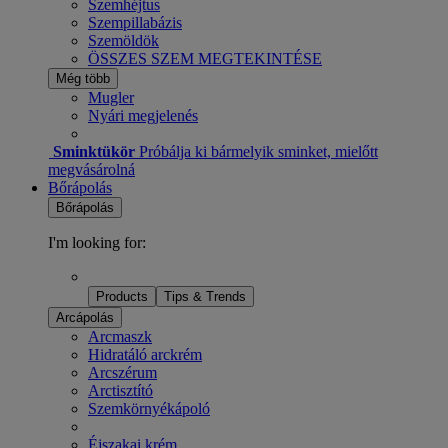
Szemhéjtus
Szempillabázis
Szemöldök
ÖSSZES SZEM MEGTEKINTÉSE
Még több
Mugler
Nyári megjelenés
Sminktükör
Próbálja ki bármelyik sminket, mielőtt
megvásárolná
Bőrápolás
Bőrápolás
I'm looking for:
Products
Tips & Trends
Arcápolás
Arcmaszk
Hidratáló arckrém
Arcszérum
Arctisztító
Szemkörnyékápoló
Éjszakai krém