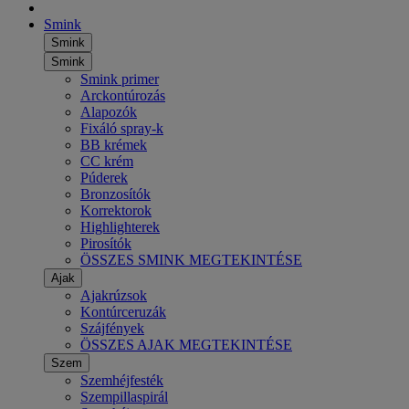
Smink
Smink
Smink
Smink primer
Arckontúrozás
Alapozók
Fixáló spray-k
BB krémek
CC krém
Púderek
Bronzosítók
Korrektorok
Highlighterek
Pirosítók
ÖSSZES SMINK MEGTEKINTÉSE
Ajak
Ajakrúzsok
Kontúrceruzák
Szájfények
ÖSSZES AJAK MEGTEKINTÉSE
Szem
Szemhéjfesték
Szempillaspirál