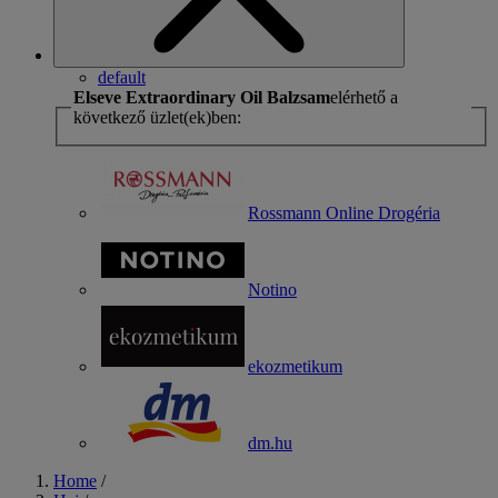
default
Elseve Extraordinary Oil Balzsam
elérhető a
következő üzlet(ek)ben:
Rossmann Online Drogéria
Notino
ekozmetikum
dm.hu
Home
/