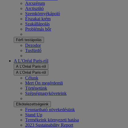
Arcszérum
Arctisztító
Szemkörnyékápoló
Éjszakai krém
Szakállápolás
Problémás bőr
Férfi testápolás
Dezodor
Tusfürdő
A L’Oréal Paris-ról
A L’Oréal Paris-ról
A L’Oréal Paris-ról
Célunk
Mert Ön megérdemli
Történetünk
Szépségnagyköveteink
Elkötelezettségeink
Fenntartható növekedésünk
Stand Up
Termékeink környezeti hatása
2023 Sustainability Report