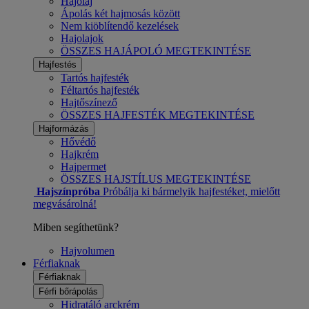
Hajolaj
Ápolás két hajmosás között
Nem kiöblítendő kezelések
Hajolajok
ÖSSZES HAJÁPOLÓ MEGTEKINTÉSE
Hajfestés
Tartós hajfesték
Féltartós hajfesték
Hajtőszínező
ÖSSZES HAJFESTÉK MEGTEKINTÉSE
Hajformázás
Hővédő
Hajkrém
Hajpermet
ÖSSZES HAJSTÍLUS MEGTEKINTÉSE
Hajszínpróba
Próbálja ki bármelyik hajfestéket, mielőtt
megvásárolná!
Miben segíthetünk?
Hajvolumen
Férfiaknak
Férfiaknak
Férfi bőrápolás
Hidratáló arckrém