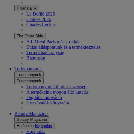
Pillanataink
Le Defilé 2025
Cannes 2026
Charles Leclerc
The Other Side
A L'Oréal Paris másik oldala
Etikai álláspontunk és a terméktesztelés
Termékhatékonyság
Biztonság
Tudományunk
Tudományunk
Tudományunk
Tudomány nélkül nincs szépség
A termékeink mögött álló kutatás
Digitális innováció
Hozzávalók könyvtára
Beauty Magazine
Beauty Magazine
Hajápolás
Hajápolás
Hajápolás