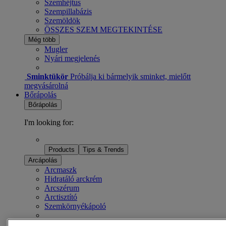
Szemhéjtus
Szempillabázis
Szemöldök
ÖSSZES SZEM MEGTEKINTÉSE
Még több
Mugler
Nyári megjelenés
Sminktükör
Próbálja ki bármelyik sminket, mielőtt
megvásárolná
Bőrápolás
Bőrápolás
I'm looking for:
Products
Tips & Trends
Arcápolás
Arcmaszk
Hidratáló arckrém
Arcszérum
Arctisztító
Szemkörnyékápoló
Éjszakai krém