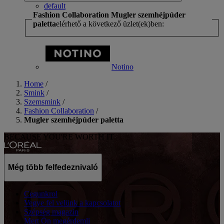
default
Fashion Collaboration Mugler szemhéjpúder
paletta
elérhető a következő üzlet(ek)ben:
Notino
Home
/
Smink
/
Szemsmink
/
Fashion Collaboration
/
Mugler szemhéjpúder paletta
BECAUSE YOU'RE WORTH IT
Még több felfedeznivaló
Cegunkrol
Vegye fel velünk a kapcsolatot
Szépség magazin
Mert Ön megérdemli