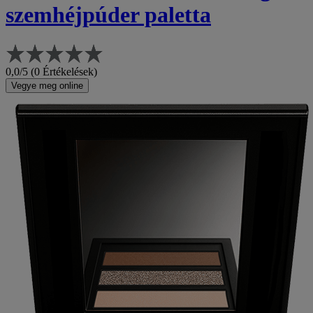
szemhéjpúder paletta
0,0/5 (0 Értékelések)
Vegye meg online