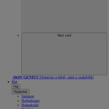
Next card
SKIN GENIUS
Elemezze a bőrét, mint a szakértők!
Haj
Haj
Hajápolás
Sampon
Hajbalzsam
Hajpakolás