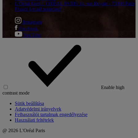
L'Oréal Paris L’ORÉAL PARIS 14, rue Royale - 75008 Paris
France
[email protected]
Instagram
Facebook
YouTube
Enable high
contrast mode
Sütik beállítása
Adatvédelmi irányelvek
Felhasználói tartalmak engedélyezése
Használati feltételek
@ 2026 L'Oréal Paris