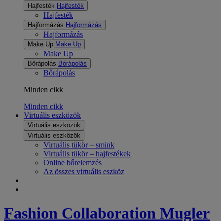
Hajfesték
Hajfesték
Hajfesték
Hajformázás
Hajformázás
Hajformázás
Make Up
Make Up
Make Up
Bőrápolás
Bőrápolás
Bőrápolás
Minden cikk
Minden cikk
Virtuális eszközök
Virtuális eszközök
Virtuális eszközök
Virtuális tükör – smink
Virtuális tükör – hajfestékek
Online bőrelemzés
Az összes virtuális eszköz
Fashion Collaboration
Mugler