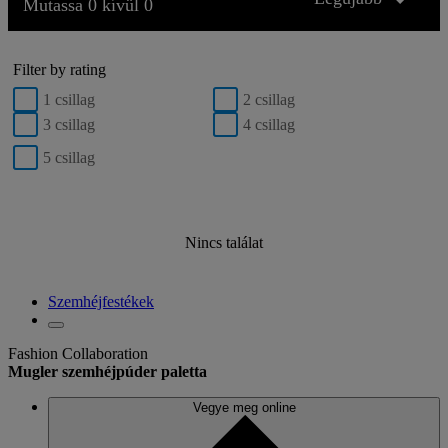
Mutassa 0 kívül 0
Filter by rating
1 csillag
2 csillag
3 csillag
4 csillag
5 csillag
Nincs találat
Szemhéjfestékek
Fashion Collaboration
Mugler szemhéjpúder paletta
Vegye meg online