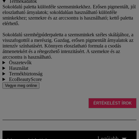
Termékadatok
Sokoldalú paletta különféle szemsminkekhez. Erősen pigmentált, jól
eloszlatható árnyalatok; sokoldalúan használható különféle
sminkekhez; szemekre és az arccsontra is használható; kettő paletta
elérhető.
Sokoldalú szemhéjpúderpaletta a szemsminkek széles skálájához, a
visszafogottól a merészig. Gazdag, erősen pigmentált árnyalatok az
intenzív színhatásért. Könnyen eloszlatható formula a csodás
átmenetekért és a rétegezhető intenzitásért. A szemekre és az
arccsontra is használható.
Összetevők
Használat
Termékbiztonság
EcoBeautyScore
Vegye meg online
ÉRTÉKELÉST ÍROK
Legújabb