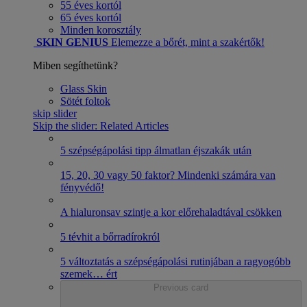
55 éves kortól
65 éves kortól
Minden korosztály
SKIN GENIUS
Elemezze a bőrét, mint a szakértők!
Miben segíthetünk?
Glass Skin
Sötét foltok
skip slider
Skip the slider: Related Articles
5 szépségápolási tipp álmatlan éjszakák után
15, 20, 30 vagy 50 faktor? Mindenki számára van
fényvédő!
A hialuronsav szintje a kor előrehaladtával csökken
5 tévhit a bőrradírokról
5 változtatás a szépségápolási rutinjában a ragyogóbb
szemek
…
ért
Previous card