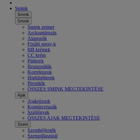
Smink
Smink
Smink
Smink primer
Arckontúrozás
Alapozók
Fixáló spray-k
BB krémek
CC krém
Púderek
Bronzosítók
Korrektorok
Highlighterek
Pirosítók
ÖSSZES SMINK MEGTEKINTÉSE
Ajak
Ajakrúzsok
Kontúrceruzák
Szájfények
ÖSSZES AJAK MEGTEKINTÉSE
Szem
Szemhéjfesték
Szempillaspirál