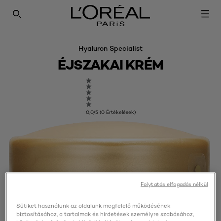
SEARCH THIS SITE
Hyaluron Specialist
ÉJSZAKAI KRÉM
0,0/5 (0 Értékelések)
Folytatás elfogadás nélkül
Sütiket használunk az oldalunk megfelelő működésének
biztosításához, a tartalmak és hirdetések személyre szabásához,