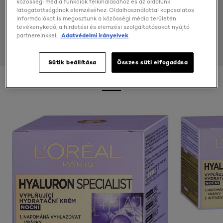
közösségi média funkciók felkínálásához és az oldalunk
látogatottságának elemzéséhez. Oldalhasználattal kapcsolatos
információkat is megosztunk a közösségi média területén
tevékenykedő, a hirdetési és elemzési szolgáltatásokat nyújtó
partnereinkkel.
Adatvédelmi irányelvek
Sütik beállítása
Összes süti elfogadása
50 ml