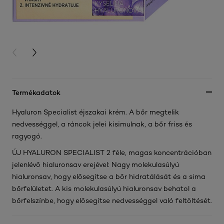
PREVIOUS CARD
NEXT CARD
Termékadatok
Hyaluron Specialist éjszakai krém. A bőr megtelik
nedvességgel, a ráncok jelei kisimulnak, a bőr friss és
ragyogó.
ÚJ HYALURON SPECIALIST 2 féle, magas koncentrációban
jelenlévő hialuronsav erejével: Nagy molekulasúlyú
hialuronsav, hogy elősegítse a bőr hidratálását és a sima
bőrfelületet. A kis molekulasúlyú hialuronsav behatol a
bőrfelszínbe, hogy elősegítse nedvességgel való feltöltését.