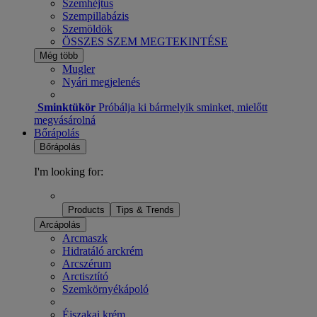
Szemhéjtus
Szempillabázis
Szemöldök
ÖSSZES SZEM MEGTEKINTÉSE
Még több
Mugler
Nyári megjelenés
Sminktükör
Próbálja ki bármelyik sminket, mielőtt
megvásárolná
Bőrápolás
Bőrápolás
I'm looking for:
Products
Tips & Trends
Arcápolás
Arcmaszk
Hidratáló arckrém
Arcszérum
Arctisztító
Szemkörnyékápoló
Éjszakai krém