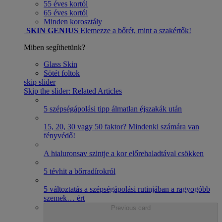
55 éves kortól
65 éves kortól
Minden korosztály
SKIN GENIUS
Elemezze a bőrét, mint a szakértők!
Miben segíthetünk?
Glass Skin
Sötét foltok
skip slider
Skip the slider: Related Articles
5 szépségápolási tipp álmatlan éjszakák után
15, 20, 30 vagy 50 faktor? Mindenki számára van
fényvédő!
A hialuronsav szintje a kor előrehaladtával csökken
5 tévhit a bőrradírokról
5 változtatás a szépségápolási rutinjában a ragyogóbb
szemek
…
ért
Previous card