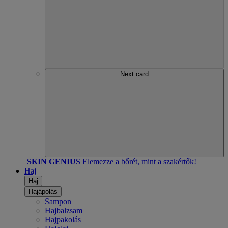
Next card
SKIN GENIUS
Elemezze a bőrét, mint a szakértők!
Haj
Haj
Hajápolás
Sampon
Hajbalzsam
Hajpakolás