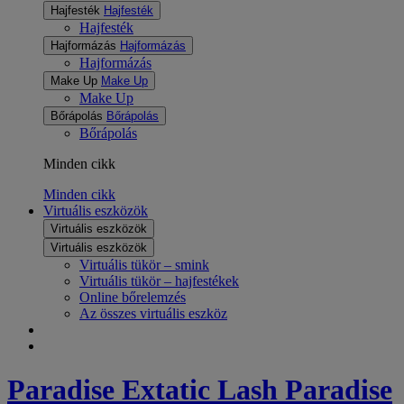
Hajfesték
Hajfesték
Hajfesték
Hajformázás
Hajformázás
Hajformázás
Make Up
Make Up
Make Up
Bőrápolás
Bőrápolás
Bőrápolás
Minden cikk
Minden cikk
Virtuális eszközök
Virtuális eszközök
Virtuális eszközök
Virtuális tükör – smink
Virtuális tükör – hajfestékek
Online bőrelemzés
Az összes virtuális eszköz
Paradise Extatic
Lash Paradise