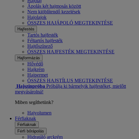
Hajolaj
Ápolás két hajmosás között
Nem kiöblítendő kezelések
Hajolajok
ÖSSZES HAJÁPOLÓ MEGTEKINTÉSE
Hajfestés
Tartós hajfesték
Féltartós hajfesték
Hajtőszínező
ÖSSZES HAJFESTÉK MEGTEKINTÉSE
Hajformázás
Hővédő
Hajkrém
Hajpermet
ÖSSZES HAJSTÍLUS MEGTEKINTÉSE
Hajszínpróba
Próbálja ki bármelyik hajfestéket, mielőtt
megvásárolná!
Miben segíthetünk?
Hajvolumen
Férfiaknak
Férfiaknak
Férfi bőrápolás
Hidratáló arckrém