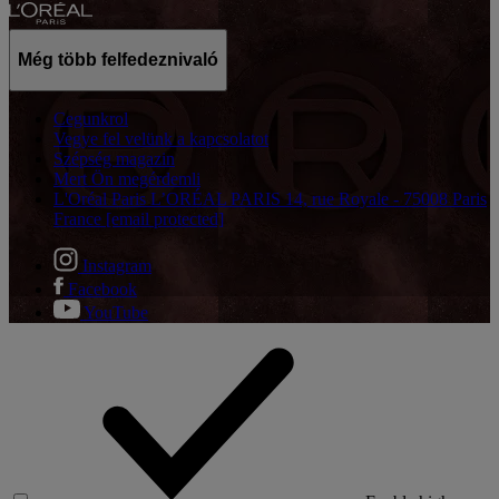
Még több felfedeznivaló
Cegunkrol
Vegye fel velünk a kapcsolatot
Szépség magazin
Mert Ön megérdemli
L'Oréal Paris L’ORÉAL PARIS 14, rue Royale - 75008 Paris
France
[email protected]
Instagram
Facebook
YouTube