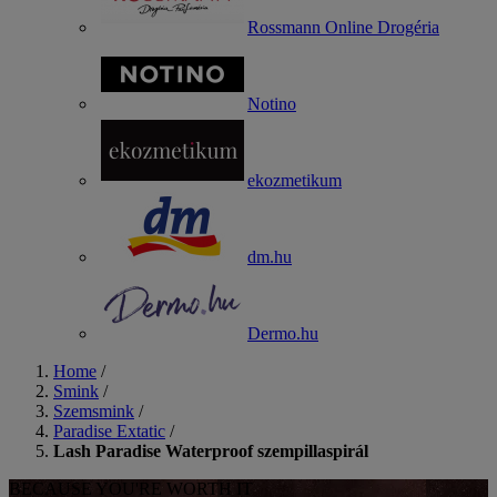
Rossmann Online Drogéria
Notino
ekozmetikum
dm.hu
Dermo.hu
Home
/
Smink
/
Szemsmink
/
Paradise Extatic
/
Lash Paradise Waterproof szempillaspirál
BECAUSE YOU'RE WORTH IT