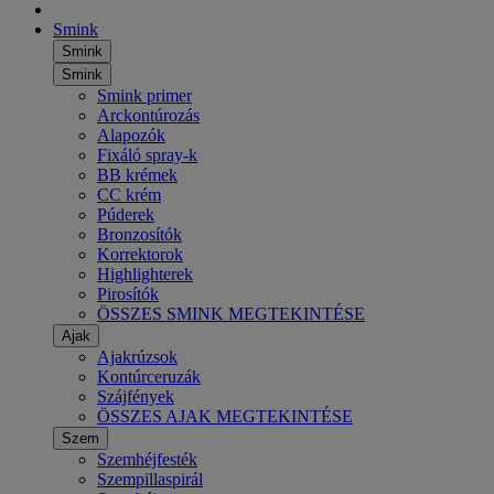
Smink
Smink
Smink
Smink primer
Arckontúrozás
Alapozók
Fixáló spray-k
BB krémek
CC krém
Púderek
Bronzosítók
Korrektorok
Highlighterek
Pirosítók
ÖSSZES SMINK MEGTEKINTÉSE
Ajak
Ajakrúzsok
Kontúrceruzák
Szájfények
ÖSSZES AJAK MEGTEKINTÉSE
Szem
Szemhéjfesték
Szempillaspirál