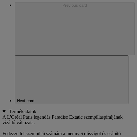
Previous card
Next card
Termékadatok
A L'Oréal Paris legendás Paradise Extatic szempillaspiráljának
vízálló változata.
Fedezze fel szempillái számára a mennyei dússágot és csábító