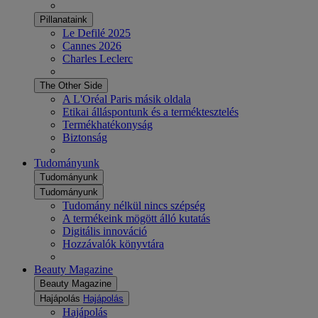
Pillanataink
Le Defilé 2025
Cannes 2026
Charles Leclerc
The Other Side
A L'Oréal Paris másik oldala
Etikai álláspontunk és a terméktesztelés
Termékhatékonyság
Biztonság
Tudományunk
Tudományunk
Tudományunk
Tudomány nélkül nincs szépség
A termékeink mögött álló kutatás
Digitális innováció
Hozzávalók könyvtára
Beauty Magazine
Beauty Magazine
Hajápolás
Hajápolás
Hajápolás