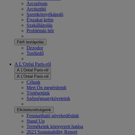
Arcszérum
Arctisztító
Szemkörnyékápoló
Éjszakai krém
Szakállápolás
Problémás bőr
Férfi testápolás
Dezodor
Tusfürdő
A L’Oréal Paris-ról
A L’Oréal Paris-ról
A L’Oréal Paris-ról
Célunk
Mert Ön megérdemli
Történetünk
Szépségnagyköveteink
Elkötelezettségeink
Fenntartható növekedésünk
Stand Up
Termékeink környezeti hatása
2023 Sustainability Report