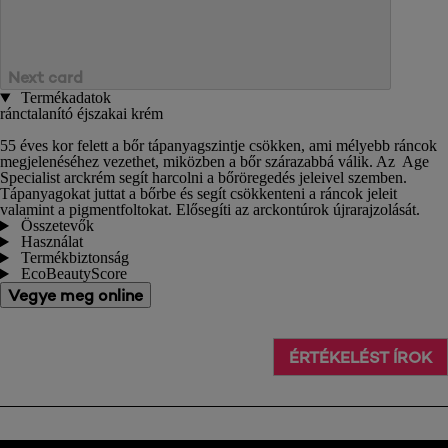
Next card
Termékadatok
ránctalanító éjszakai krém
55 éves kor felett a bőr tápanyagszintje csökken, ami mélyebb ráncok
megjelenéséhez vezethet, miközben a bőr szárazabbá válik. Az Age
Specialist arckrém segít harcolni a bőröregedés jeleivel szemben.
Tápanyagokat juttat a bőrbe és segít csökkenteni a ráncok jeleit
valamint a pigmentfoltokat. Elősegíti az arckontúrok újrarajzolását.
Összetevők
Használat
Termékbiztonság
EcoBeautyScore
Vegye meg online
ÉRTÉKELÉST ÍROK