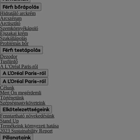
Férfi bőrápolás
Hidratáló arckrém
Arcszérum
Arctisztító
Szemkörnyékápoló
Éjszakai krém
Szakállápolás
Problémás bőr
Férfi testápolás
Dezodor
Tusfürdő
A L’Oréal Paris-ról
A L’Oréal Paris-ról
A L’Oréal Paris-ról
Célunk
Mert Ön megérdemli
Történetünk
Szépségnagyköveteink
Elkötelezettségeink
Fenntartható növekedésünk
Stand Up
Termékeink környezeti hatása
2023 Sustainability Report
Pillanataink