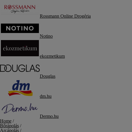
Rossmann Online Drogéria
Notino
ekozmetikum
Douglas
dm.hu
Dermo.hu
Home
/
Bőrápolás
/
Arcápolás
/