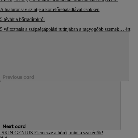
A hialuronsav szintje a kor előrehaladtával csökken
5 tévhit a bőrradírokról
5 változtatás a szépségápolási rutinjában a ragyogóbb szemek
…
ért
Previous card
Next card
SKIN GENIUS
Elemezze a bőrét, mint a szakértők!
Haj