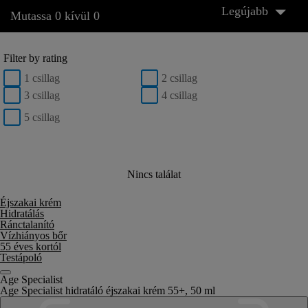
Legújabb
Mutassa 0 kívül 0
Filter by rating
1 csillag
2 csillag
3 csillag
4 csillag
5 csillag
Nincs találat
Éjszakai krém
Hidratálás
Ránctalanító
Vízhiányos bőr
55 éves kortól
Testápoló
Age Specialist
Age Specialist hidratáló éjszakai krém 55+, 50 ml