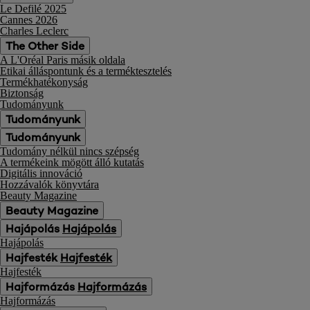
Le Defilé 2025
Cannes 2026
Charles Leclerc
The Other Side
A L'Oréal Paris másik oldala
Etikai álláspontunk és a terméktesztelés
Termékhatékonyság
Biztonság
Tudományunk
Tudományunk
Tudományunk
Tudomány nélkül nincs szépség
A termékeink mögött álló kutatás
Digitális innováció
Hozzávalók könyvtára
Beauty Magazine
Beauty Magazine
Hajápolás
Hajápolás
Hajápolás
Hajfesték
Hajfesték
Hajfesték
Hajformázás
Hajformázás
Hajformázás