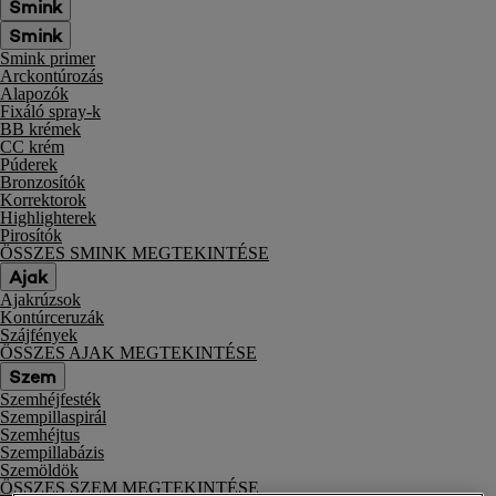
Smink
Smink
Smink primer
Arckontúrozás
Alapozók
Fixáló spray-k
BB krémek
CC krém
Púderek
Bronzosítók
Korrektorok
Highlighterek
Pirosítók
ÖSSZES SMINK MEGTEKINTÉSE
Ajak
Ajakrúzsok
Kontúrceruzák
Szájfények
ÖSSZES AJAK MEGTEKINTÉSE
Szem
Szemhéjfesték
Szempillaspirál
Szemhéjtus
Szempillabázis
Szemöldök
ÖSSZES SZEM MEGTEKINTÉSE