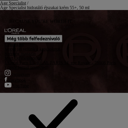
Age Specialist
/
Age Specialist hidratáló éjszakai krém 55+, 50 ml
BECAUSE YOU'RE WORTH IT
Még több felfedeznivaló
Cegunkrol
Vegye fel velünk a kapcsolatot
Szépség magazin
Mert Ön megérdemli
L'Oréal Paris L’ORÉAL PARIS 14, rue Royale - 75008 Paris
France
[email protected]
Instagram
Facebook
YouTube