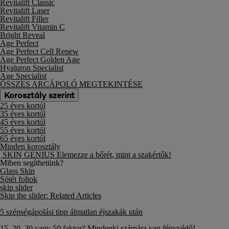
Revitalift Classic
Revitalift Laser
Revitalift Filler
Revitalift Vitamin C
Bright Reveal
Age Perfect
Age Perfect Cell Renew
Age Perfect Golden Age
Hyaluron Specialist
Age Specialist
ÖSSZES ARCÁPOLÓ MEGTEKINTÉSE
Korosztály szerint
25 éves kortól
35 éves kortól
45 éves kortól
55 éves kortól
65 éves kortól
Minden korosztály
SKIN GENIUS
Elemezze a bőrét, mint a szakértők!
Miben segíthetünk?
Glass Skin
Sötét foltok
skip slider
Skip the slider: Related Articles
5 szépségápolási tipp álmatlan éjszakák után
15, 20, 30 vagy 50 faktor? Mindenki számára van fényvédő!