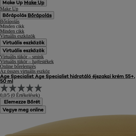
Make Up
Make Up
Make Up
Bőrápolás
Bőrápolás
Bőrápolás
Minden cikk
Minden cikk
Virtuális eszközök
Virtuális eszközök
Virtuális eszközök
Virtuális tükör – smink
Virtuális tükör – hajfestékek
Online bőrelemzés
Az összes virtuális eszköz
Age Specialist
Age Specialist hidratáló éjszakai krém 55+,
50 ml
0,0/5 (0 Értékelések)
Elemezze Bőrét
Vegye meg online