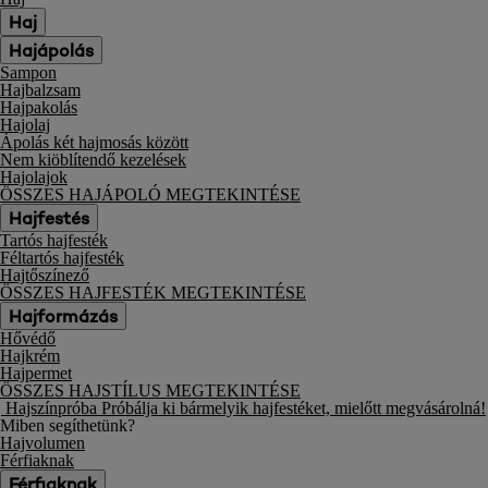
Haj
Hajápolás
Sampon
Hajbalzsam
Hajpakolás
Hajolaj
Ápolás két hajmosás között
Nem kiöblítendő kezelések
Hajolajok
ÖSSZES HAJÁPOLÓ MEGTEKINTÉSE
Hajfestés
Tartós hajfesték
Féltartós hajfesték
Hajtőszínező
ÖSSZES HAJFESTÉK MEGTEKINTÉSE
Hajformázás
Hővédő
Hajkrém
Hajpermet
ÖSSZES HAJSTÍLUS MEGTEKINTÉSE
Hajszínpróba
Próbálja ki bármelyik hajfestéket, mielőtt megvásárolná!
Miben segíthetünk?
Hajvolumen
Férfiaknak
Férfiaknak