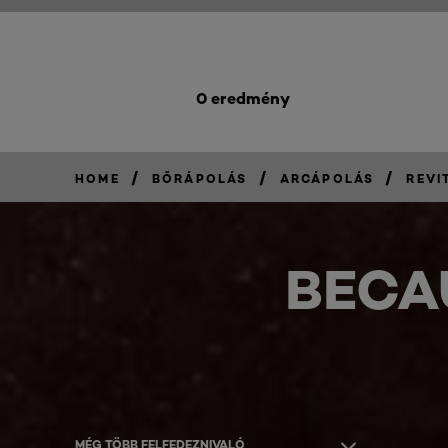
0 eredmény
/
/
/
HOME
BŐRÁPOLÁS
ARCÁPOLÁS
REVI
BECA
MÉG TÖBB FELFEDEZNIVALÓ