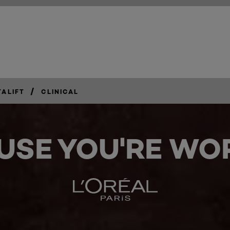
/
TALIFT
CLINICAL
USE YOU'RE WOR