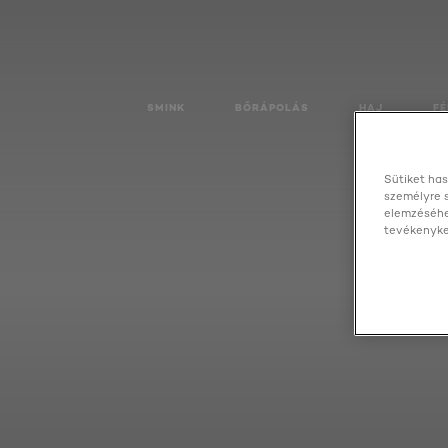
SMINK
BŐRÁPOLÁS
HAJ
FÉ
Sütiket has
személyre 
elemzéséhe
tevékenyked