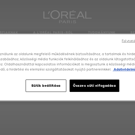
RFIAKNAK
A L’ORÉAL PARIS-RÓL
TUDOMÁNYUNK
B
Folytatá
ználunk az oldalunk megfelelő működésének biztosításához, a tartalmak és hird
szabásához, közösségi média funkciók felkínálásához és az oldalunk látogatott
z. Oldalhasználattal kapcsolatos információkat is megosztunk a közösségi médi
ő, a hirdetési és elemzési szolgáltatásokat nyújtó partnereinkkel.
Adatvédelmi
Sütik beállítása
Összes süti elfogadása