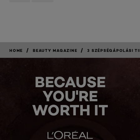
/
/
HOME
BEAUTY MAGAZINE
3 SZÉPSÉGÁPOLÁSI T
BECAUSE
YOU'RE
WORTH IT