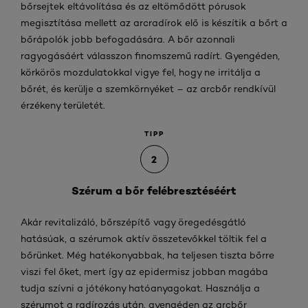
bőrsejtek eltávolítása és az eltömődött pórusok
megisztítása mellett az arcradírok elő is készítik a bőrt a
bőrápolók jobb befogadására. A bőr azonnali
ragyogásáért válasszon finomszemű radírt. Gyengéden,
körkörös mozdulatokkal vigye fel, hogy ne irritálja a
bőrét, és kerülje a szemkörnyéket – az arcbőr rendkívül
érzékeny területét.
TIPP
2
Szérum a bőr felébresztéséért
Akár revitalizáló, bőrszépítő vagy öregedésgátló
hatásúak, a szérumok aktív összetevőkkel töltik fel a
bőrünket. Még hatékonyabbak, ha teljesen tiszta bőrre
viszi fel őket, mert így az epidermisz jobban magába
tudja szívni a jótékony hatóanyagokat. Használja a
szérumot a radírozás után, gyengéden az arcbőr