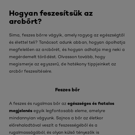
Hogyan feszesítsük az
arcbőrt?
Sima, feszes bőrre vágyik, amely ragyog az egészségtől
és élettel teli? Tanácsot adunk abban, hogyan ápolhatja
megfelelően az arcbőrét, és hogyan adhatja meg neki a
megérdemelt törődést. Olvasson tovább, hogy
megismerje az egyszerű, de hatékony tippjeinket az
arcbőr feszesítésére.
Feszes bőr
egészséges és fiatalos
A feszes és rugalmas bőr az
megjelenés
egyik legfontosabb eleme, amelyre
mindannyian vágyunk. Sajnos a bőr az életkor
előrehaladtával veszít a feszességéből és a
rugalmasságából, és olyan külső tényezők is