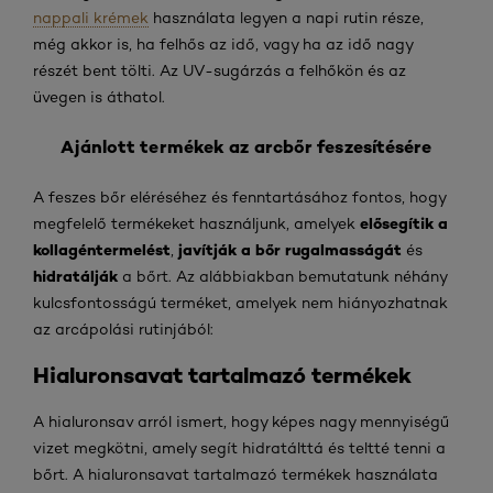
nappali krémek
használata legyen a napi rutin része,
még akkor is, ha felhős az idő, vagy ha az idő nagy
részét bent tölti. Az UV-sugárzás a felhőkön és az
üvegen is áthatol.
Ajánlott termékek az arcbőr feszesítésére
A feszes bőr eléréséhez és fenntartásához fontos, hogy
elősegítik a
megfelelő termékeket használjunk, amelyek
kollagéntermelést
javítják a bőr rugalmasságát
,
és
hidratálják
a bőrt. Az alábbiakban bemutatunk néhány
kulcsfontosságú terméket, amelyek nem hiányozhatnak
az arcápolási rutinjából:
Hialuronsavat tartalmazó termékek
A hialuronsav arról ismert, hogy képes nagy mennyiségű
vizet megkötni, amely segít hidratálttá és teltté tenni a
bőrt. A hialuronsavat tartalmazó termékek használata