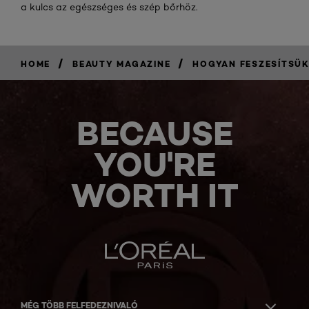
a kulcs az egészséges és szép bőrhöz.
/
/
HOME
BEAUTY MAGAZINE
HOGYAN FESZESÍTSÜK
BECAUSE
YOU'RE
WORTH IT
MÉG TÖBB FELFEDEZNIVALÓ