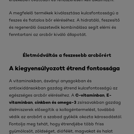
A megfelelő termékek kiválasztása kulcsfontosságú a
feszes és fiatalos bőr eléréséhez. A hidratáló, feszesítő
és regeneráló összetevők kombinálása segít elérni és
fenntartani az arcbőr kiváló állapotát.
Életmódváltás a feszesebb arcbőrért
A kiegyensúlyozott étrend fontossága
A vitaminokban, ásványi anyagokban és
antioxidánsokban gazdag étrend kulcsfontosságú az
C-vitaminban
E-
egészséges arcbőr eléréséhez. A
,
vitaminban
cinkben és omega-3
,
zsírsavakban gazdag
élelmiszerek elősegítik a kollagéntermelést, továbbá
védik az arcbőrt a szabad gyökök okozta károsodástól.
Fontolja meg tehát, hogy étrendjébe több friss
gyümölcsöt, zöldséget, diófélét, magvakat és halat