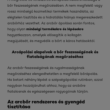
bőr feszességének megőrzésében. A nem megfelelő vagy
rossz minőségű kozmetikai termékek használata, az
elégtelen tisztítás és a hidratálás hiánya megereszkedett
arcbőrhöz vezethet. Az arcbőr ápolása során fontos,
minőségi termékekre és lépésekre
hogy olyan
hagyatkozzon, amelyek elősegítik a kollagén
megújulását, és megvédik a bőrt a káros hatásoktól.
Arcápolási alapelvek a bőr feszességének és
fiatalságának megőrzéséhez
Az arcbőr feszességének és rugalmasságának
megőrzéséhez elengedhetetlen a megfelelő bőrápolás.
Ha betart néhány lépést a szépségápolási rutinban, azzal
nagyban hozzájárulhat ahhoz, hogy az arcbőre
fiatalosnak és egészségesen ragyogónak tűnjön.
Az arcbőr rendszeres és gyengéd
tisztítása