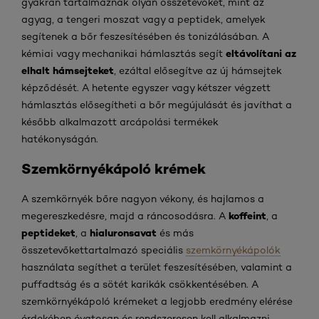
gyakran tartalmaznak olyan összetevőket, mint az
agyag, a tengeri moszat vagy a peptidek, amelyek
segítenek a bőr feszesítésében és tonizálásában. A
eltávolítani az
kémiai vagy mechanikai hámlasztás segít
elhalt hámsejteket
, ezáltal elősegítve az új hámsejtek
képződését. A hetente egyszer vagy kétszer végzett
hámlasztás elősegítheti a bőr megújulását és javíthat a
később alkalmazott arcápolási termékek
hatékonyságán.
Szemkörnyékápoló krémek
A szemkörnyék bőre nagyon vékony, és hajlamos a
koffeint
megereszkedésre, majd a ráncosodásra. A
, a
peptideket
hialuronsavat
, a
és más
összetevőket
tartalmazó speciális
szemkörnyékápolók
használata segíthet a terület feszesítésében, valamint a
puffadtság és a sötét karikák csökkentésében. A
szemkörnyékápoló krémeket a legjobb eredmény elérése
érdekében óvatosan és rendszeresen kell alkalmazni.