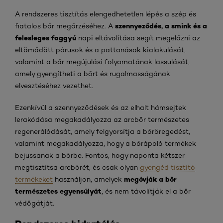
A rendszeres tisztítás elengedhetetlen lépés a szép és
szennyeződés, a smink és a
fiatalos bőr megőrzéséhez. A
felesleges faggyú
napi eltávolítása segít megelőzni az
eltömődött pórusok és a pattanások kialakulását,
valamint a bőr megújulási folyamatának lassulását,
amely gyengítheti a bőrt és rugalmasságának
elvesztéséhez vezethet.
Ezenkívül a szennyeződések és az elhalt hámsejtek
lerakódása megakadályozza az arcbőr természetes
regenerálódását, amely felgyorsítja a bőröregedést,
valamint megakadályozza, hogy a bőrápoló termékek
bejussanak a bőrbe. Fontos, hogy naponta kétszer
megtisztítsa arcbőrét, és csak olyan
gyengéd tisztító
megóvják a bőr
termékeket
használjon, amelyek
természetes egyensúlyát
, és nem távolítják el a bőr
védőgátját.