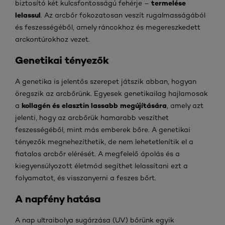
termelése
biztosító két kulcsfontosságú fehérje –
lelassul
. Az arcbőr fokozatosan veszít rugalmasságából
és feszességéből, amely ráncokhoz és megereszkedett
arckontúrokhoz vezet.
Genetikai tényezők
A genetika is jelentős szerepet játszik abban, hogyan
öregszik az arcbőrünk. Egyesek genetikailag hajlamosak
kollagén és elasztin lassabb megújítására
a
, amely azt
jelenti, hogy az arcbőrük hamarabb veszíthet
feszességéből, mint más emberek bőre. A genetikai
tényezők megnehezíthetik, de nem lehetetlenítik el a
fiatalos arcbőr elérését. A megfelelő ápolás és a
kiegyensúlyozott életmód segíthet lelassítani ezt a
folyamatot, és visszanyerni a feszes bőrt.
A napfény hatása
A nap ultraibolya sugárzása (UV) bőrünk egyik