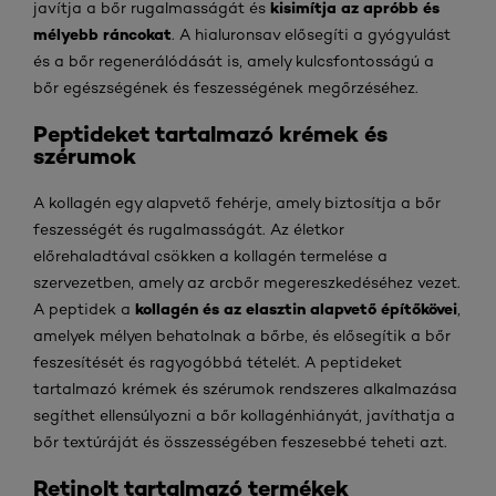
kisimítja az apróbb és
javítja a bőr rugalmasságát és
mélyebb ráncokat
. A hialuronsav elősegíti a gyógyulást
és a bőr regenerálódását is, amely kulcsfontosságú a
bőr egészségének és feszességének megőrzéséhez.
Peptideket tartalmazó krémek és
szérumok
A kollagén egy alapvető fehérje, amely biztosítja a bőr
feszességét és rugalmasságát. Az életkor
előrehaladtával csökken a kollagén termelése a
szervezetben, amely az arcbőr megereszkedéséhez vezet.
kollagén és az elasztin
alapvető
építőkövei
A peptidek a
,
amelyek mélyen behatolnak a bőrbe, és elősegítik a bőr
feszesítését és ragyogóbbá tételét. A peptideket
tartalmazó krémek és szérumok rendszeres alkalmazása
segíthet ellensúlyozni a bőr kollagénhiányát, javíthatja a
bőr textúráját és összességében feszesebbé teheti azt.
Retinolt tartalmazó termékek