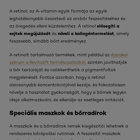
A retinol, az A-vitamin egyik formája az egyik
leghatékonyabb összetevő az arcbőr feszesítéséhez és
elősegíti a
az öregedés elleni küzdelemhez. A retinol
sejtek megújulását
növeli a kollagéntermelést
és
, amely
feszesebb, simább bőrt eredményez.
A retinolt tartalmazó termékek, mint például az
éjszakai
szérum a Revitalift termékcsaládból
, szintén javíthatják
a bőr textúráját és csökkenthetik a pigmentfoltok
megjelenését. Fontos azonban, hogy a retinol
alacsonyabb koncentrációjával kezdje, és fokozatosan
növelje a használat gyakoriságát, hogy a bőrnek legyen
ideje alkalmazkodni, és elkerülje az esetleges irritációt.
Speciális maszkok és bőrradírok
A maszkok és a bőrradírok remek kiegészítői lehetnek a
rendszeres bőrápolási rutinnak. A feszesítő maszkok