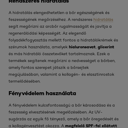
Rendszeres hidratálás
A hidratálás elengedhetetlen a bőr egészségének és
feszességének megőrzéséhez. A rendszeres
hidratálás
segít megőrizni az arcbőr rugalmasságát és javítja a
regenerálódási képességét. Az elegendő
folyadékfogyasztás mellett fontos a hidratálókrémek és
hialuronsavat
glicerint
szérumok használata, amelyek
,
és más hidratáló összetevőket tartalmaznak. Ezek a
termékek segítenek megőrizni a nedvességet a bőrben,
amely fontos szerepet játszik a bőrsejtek
megújulásában, valamint a kollagén- és elasztinrostok
termelődésében.
Fényvédelem használata
A fényvédelem kulcsfontosságú a bőr károsodása és a
feszesség elvesztésének megelőzésében. Az UV-
sugárzás az egyik fő tényező, amely a bőr öregedését és
megfelelő SPF-fel ellátott
a kollagénvesztést okozza. A