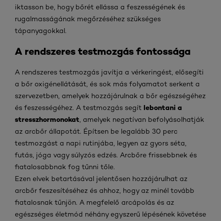
iktasson be, hogy bőrét ellássa a feszességének és
rugalmasságának megőrzéséhez szükséges
tápanyagokkal.
A rendszeres testmozgás fontossága
A rendszeres testmozgás javítja a vérkeringést, elősegíti
a bőr oxigénellátását, és sok más folyamatot serkent a
szervezetben, amelyek hozzájárulnak a bőr egészségéhez
lebontani a
és feszességéhez. A testmozgás segít
stresszhormonokat
, amelyek negatívan befolyásolhatják
az arcbőr állapotát. Építsen be legalább 30 perc
testmozgást a napi rutinjába, legyen az gyors séta,
futás, jóga vagy súlyzós edzés. Arcbőre frissebbnek és
fiatalosabbnak fog tűnni tőle.
Ezen elvek betartásával jelentősen hozzájárulhat az
arcbőr feszesítéséhez és ahhoz, hogy az minél tovább
fiatalosnak tűnjön. A megfelelő arcápolás és az
egészséges életmód néhány egyszerű lépésének követése