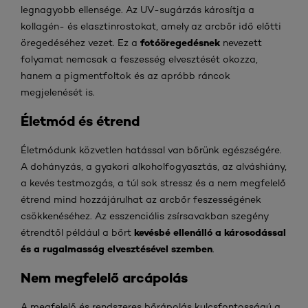
legnagyobb ellensége. Az UV-sugárzás károsítja a
kollagén- és elasztinrostokat, amely az arcbőr idő előtti
fotóöregedésnek
öregedéséhez vezet. Ez a
nevezett
folyamat nemcsak a feszesség elvesztését okozza,
hanem a pigmentfoltok és az apróbb ráncok
megjelenését is.
Életmód és étrend
Életmódunk közvetlen hatással van bőrünk egészségére.
A dohányzás, a gyakori alkoholfogyasztás, az alváshiány,
a kevés testmozgás, a túl sok stressz és a nem megfelelő
étrend mind hozzájárulhat az arcbőr feszességének
csökkenéséhez. Az esszenciális zsírsavakban szegény
kevésbé ellenálló
a
károsodással
étrendtől például a bőrt
és a rugalmasság elvesztésével
szemben
.
Nem megfelelő arcápolás
A megfelelő és rendszeres bőrápolás kulcsfontosságú a