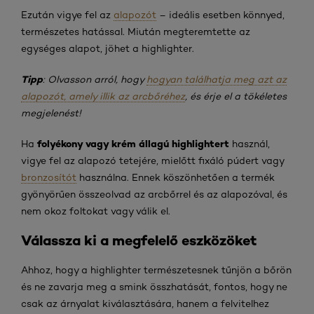
Ezután vigye fel az
alapozót
– ideális esetben könnyed,
természetes hatással. Miután megteremtette az
egységes alapot, jöhet a highlighter.
Tipp
: Olvasson arról, hogy
hogyan találhatja meg azt az
alapozót, amely illik az arcbőréhez
, és érje el a tökéletes
megjelenést!
folyékony vagy krém állagú highlightert
Ha
használ,
vigye fel az alapozó tetejére, mielőtt fixáló púdert vagy
bronzosítót
használna. Ennek köszönhetően a termék
gyönyörűen összeolvad az arcbőrrel és az alapozóval, és
nem okoz foltokat vagy válik el.
Válassza ki a megfelelő eszközöket
Ahhoz, hogy a highlighter természetesnek tűnjön a bőrön
és ne zavarja meg a smink összhatását, fontos, hogy ne
csak az árnyalat kiválasztására, hanem a felvitelhez