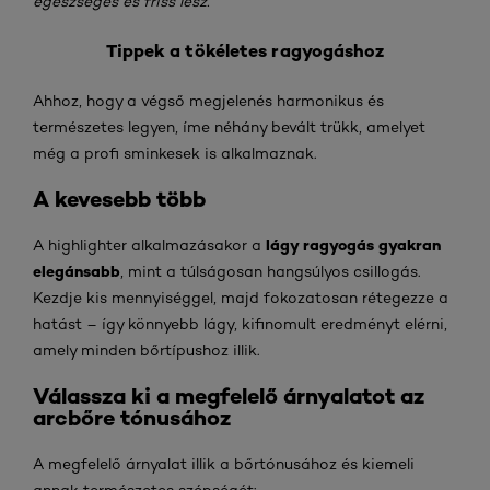
egészséges és friss lesz.
Tippek a tökéletes ragyogáshoz
Ahhoz, hogy a végső megjelenés harmonikus és
természetes legyen, íme néhány bevált trükk, amelyet
még a profi sminkesek is alkalmaznak.
A kevesebb több
lágy ragyogás gyakran
A highlighter alkalmazásakor a
elegánsabb
, mint a túlságosan hangsúlyos csillogás.
Kezdje kis mennyiséggel, majd fokozatosan rétegezze a
hatást – így könnyebb lágy, kifinomult eredményt elérni,
amely minden bőrtípushoz illik.
Válassza ki a megfelelő árnyalatot az
arcbőre tónusához
A megfelelő árnyalat illik a bőrtónusához és kiemeli