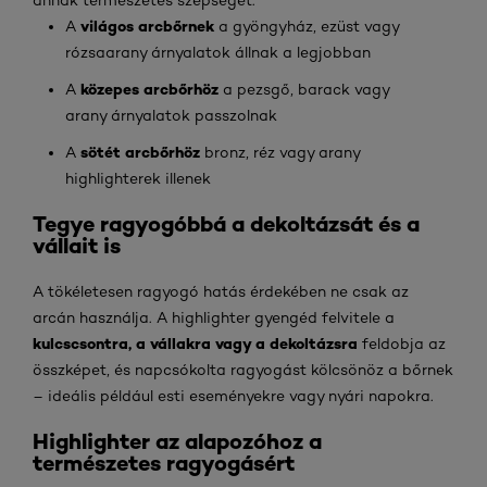
annak természetes szépségét:
világos arcbőrnek
A
a gyöngyház, ezüst vagy
rózsaarany árnyalatok állnak a legjobban
közepes arcbőrhöz
A
a pezsgő, barack vagy
arany árnyalatok passzolnak
sötét arcbőrhöz
A
bronz, réz vagy arany
highlighterek illenek
Tegye ragyogóbbá a dekoltázsát és a
vállait is
A tökéletesen ragyogó hatás érdekében ne csak az
arcán használja. A highlighter gyengéd felvitele a
kulcscsontra, a vállakra vagy a dekoltázsra
feldobja az
összképet, és napcsókolta ragyogást kölcsönöz a bőrnek
– ideális például esti eseményekre vagy nyári napokra.
Highlighter az alapozóhoz a
természetes ragyogásért