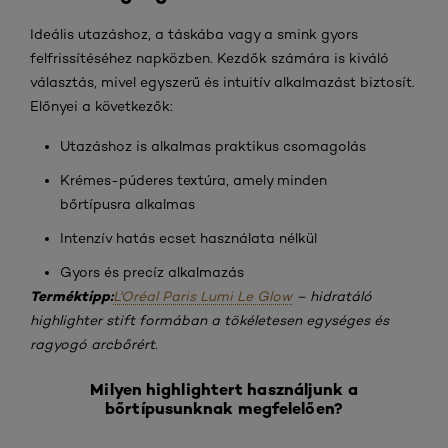
Ideális utazáshoz, a táskába vagy a smink gyors
felfrissítéséhez napközben. Kezdők számára is kiváló
választás, mivel egyszerű és intuitív alkalmazást biztosít.
Előnyei a következők:
Utazáshoz is alkalmas praktikus csomagolás
Krémes-púderes textúra, amely minden
bőrtípusra alkalmas
Intenzív hatás ecset használata nélkül
Gyors és precíz alkalmazás
Terméktipp:
L'Oréal Paris Lumi Le Glow
– hidratáló
highlighter stift formában a tökéletesen egységes és
ragyogó arcbőrért.
Milyen highlightert használjunk a
bőrtípusunknak megfelelően?