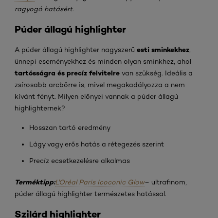
ragyogó hatásért.
Púder állagú highlighter
esti sminkekhez
A púder állagú highlighter nagyszerű
,
ünnepi eseményekhez és minden olyan sminkhez, ahol
tartósságra és precíz felvitelre
van szükség. Ideális a
zsírosabb arcbőrre is, mivel megakadályozza a nem
kívánt fényt. Milyen előnyei vannak a púder állagú
highlighternek?
Hosszan tartó eredmény
Lágy vagy erős hatás a rétegezés szerint
Precíz ecsetkezelésre alkalmas
Terméktipp:
L'Oréal Paris Icoconic Glow
– ultrafinom,
púder állagú highlighter természetes hatással.
Szilárd highlighter