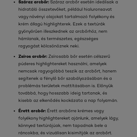
Száraz arcbőr
:
Száraz arcbőr esetén ideálisak a
hidratáló összetevőket, például hialuronsavat
vagy növényi olajokat tartalmazó folyékony és
krém állagú highlighterek. Ezek a textúrák
gyönyörűen illeszkednek az arcbőrhöz, nem
hámlanak, és természetes, egészséges
ragyogást kölcsönöznek neki.
Zsíros arcbőr:
Zsírosabb bőr esetén célszerű
púderes highlightereket használni, amelyek
nemcsak ragyogóbbá teszik az arcbőrt, hanem
segítenek a fénylő bőr szabályozásában és a
problémás területek mattításában is. Előnyük
továbbá, hogy hosszabb ideig tartanak, és
kisebb az elkenődés kockázata a nap folyamán.
Érett arcbőr:
Érett arcbőrre krémes vagy
folyékony highlightereket ajánlunk, amelyek lágy,
könnyed textúrájúak, nem tapadnak bele a
ráncokba, és vizuálisan kisimítják az arcbőrt.