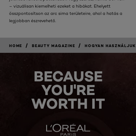
– vizuálisan kiemelheti ezeket a hibákat. Ehelyett
összpontosítson az arc sima területeire, ahol a hatás a
legjobban észrevehető.
/
/
HOME
BEAUTY MAGAZINE
HOGYAN HASZNÁLJUK 
BECAUSE
YOU'RE
WORTH IT