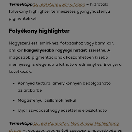
Terméktipp:
L'Oréal Paris Lumi Glotion
– hidratáló
folyékony highlighter természetes gyöngyházfényű
pigmentekkel.
Folyékony highlighter
Nagyszerű esti sminkhez, fotózáshoz vagy bármikor,
hangsúlyosabb ragyogó hatást
amikor
szeretne. A
magasabb pigmentációnak köszönhetően kisebb
mennyiség is elegendő a látható eredményhez. Előnyei a
következők:
Könnyed textúra, amely könnyen bedolgozható
az arcbőrbe
Magasfényű, csillámok nélkül
Ujjal, szivaccsal vagy ecsettel is eloszlatható
Terméktipp
:
L'Oréal Paris Glow Mon Amour Highlighting
Drops
– magasan pigmentált cseppek a napcsókolta és