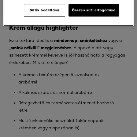
sminkre vágyik, vagy csak fel kell élesztenie a fáradt
arcbőrt, tanácsot adunk, hogyan választhatja ki a
Sütik beállítása
Összes süti elfogadása
megfelelőt.
Krém állagú highlighter
mindennapi sminkeléshez
Ez a textúra ideális a
vagy a
smink nélküli” megjelenéshez
„
. Alapozó alatt vagy
színezett krémmel keverve is jól használható a ragyogás
érdekében. Mik a fő előnyei?
A krémes textúra szépen összeolvad az
arcbőrrel
Alkalmas száraz és normál arcbőrre
Rétegezhető és természetes átmenet hozható
létre
Multifunkcionális használat (akár nappali
krémben vagy alapozóban is)