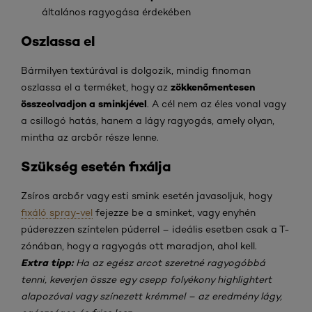
általános ragyogása érdekében
Oszlassa el
Bármilyen textúrával is dolgozik, mindig finoman
zökkenőmentesen
oszlassa el a terméket, hogy az
összeolvadjon
a sminkjével
. A cél nem az éles vonal vagy
a csillogó hatás, hanem a lágy ragyogás, amely olyan,
mintha az arcbőr része lenne.
Szükség esetén fixálja
Zsíros arcbőr vagy esti smink esetén javasoljuk, hogy
fixáló spray-vel
fejezze be a sminket, vagy enyhén
púderezzen színtelen púderrel – ideális esetben csak a T-
zónában, hogy a ragyogás ott maradjon, ahol kell.
Extra tipp:
Ha az egész arcot szeretné ragyogóbbá
tenni, keverjen össze egy csepp folyékony highlightert
alapozóval vagy színezett krémmel – az eredmény lágy,