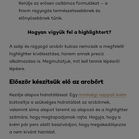
Kerülje az erősen csillámos formulákat – a
finom ragyogás természetesebbnek és
előnyösebbnek tűnik.
Hogyan vigyük fel a highlightert?
A szép és ragyogó arcbőr kulcsa nemcsak a megfelelő
highlighter kiválasztása, hanem annak precíz
alkalmazása is. Megmutatjuk, mit kell tennie lépésről
lépésre.
Először készítsük elő az arcbőrt
Kezdje alapos hidratálással. Egy
minőségi nappali krém
biztosítja a szükséges hidratálást az arcbőrnek,
valamint sima alapot teremt az alapozó és a highlighter
számára, hogy megtapadjanak rajta. Hagyja, hogy a
krém pár perc alatt beszívódjon, hogy megakadályozza
a nem kívánt hámlást.