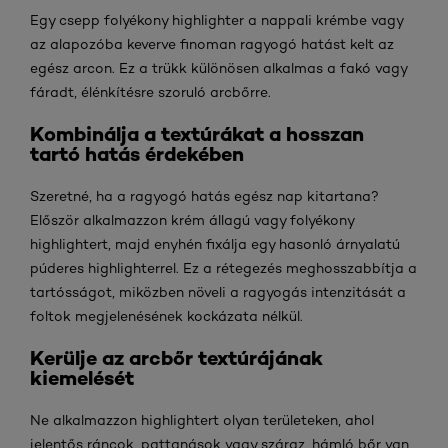
Egy csepp folyékony highlighter a nappali krémbe vagy
az alapozóba keverve finoman ragyogó hatást kelt az
egész arcon. Ez a trükk különösen alkalmas a fakó vagy
fáradt, élénkítésre szoruló arcbőrre.
Kombinálja a textúrákat a hosszan
tartó hatás érdekében
Szeretné, ha a ragyogó hatás egész nap kitartana?
Először alkalmazzon krém állagú vagy folyékony
highlightert, majd enyhén fixálja egy hasonló árnyalatú
púderes highlighterrel. Ez a rétegezés meghosszabbítja a
tartósságot, miközben növeli a ragyogás intenzitását a
foltok megjelenésének kockázata nélkül.
Kerülje az arcbőr textúrájának
kiemelését
Ne alkalmazzon highlightert olyan területeken, ahol
jelentős ráncok, pattanások vagy száraz, hámló bőr van