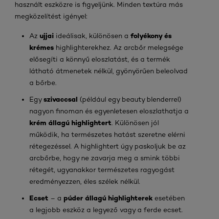
használt eszközre is figyeljünk. Minden textúra más
megközelítést igényel:
ujjai
folyékony és
Az
ideálisak, különösen a
krémes
highlighterekhez. Az arcbőr melegsége
elősegíti a könnyű eloszlatást, és a termék
látható átmenetek nélkül, gyönyörűen beleolvad
a bőrbe.
szivaccsal
Egy
(például egy beauty blenderrel)
nagyon finoman és egyenletesen eloszlathatja a
krém állagú highlightert
. Különösen jól
működik, ha természetes hatást szeretne elérni
rétegezéssel. A highlightert úgy paskoljuk be az
arcbőrbe, hogy ne zavarja meg a smink többi
rétegét, ugyanakkor természetes ragyogást
eredményezzen, éles szélek nélkül.
Ecset
púder állagú highlighterek
– a
esetében
a legjobb eszköz a legyező vagy a ferde ecset.