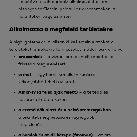
Lehetővé teszik a precíz alkalmazást az arc
bizonyos területein, például az arccsontokon, a
halántékon vagy az orron.
Alkalmazza a megfelelő területekre
A highlighternek vizuálisan ki kell emelnie azokat a
területeket, amelyekre természetes módon esik a fény:
arccsontok
– a vizuálisan felemelt arcért és a
frissebb megjelenésért
orrhát
– egy finom vonallal vizuálisan
vékonyabbá teheti az orrot
Ámor-ív (a felső ajak felett)
– a teltebb és
határozottabb ajkakért
a szemöldök alatt és a belső szemzugokban
–
a tekintet megnyitása és ragyogóbb
megjelenés
a homlok és az áll közepe (finoman)
– az arc