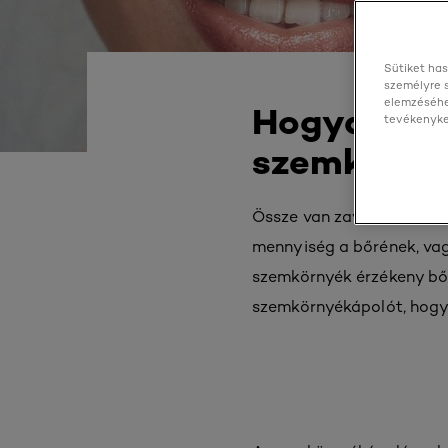
Sütiket has
személyre 
elemzéséhe
Hogyan kell
tevékenyked
szemkörny
Össze van zavarodva azza
mennyiség a bőrének, vagy
szemkörnyék érzékeny bőr
szemkörnyékápolót, hogy 