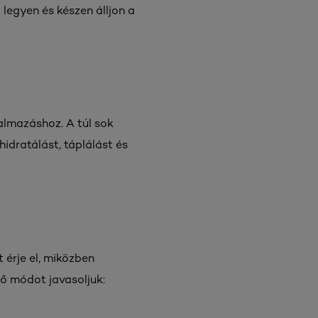
 legyen és készen álljon a
almazáshoz. A túl sok
hidratálást, táplálást és
 érje el, miközben
ző módot javasoljuk: