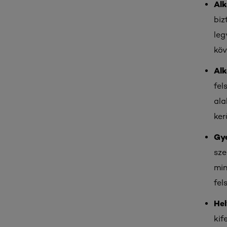
Alk
biz
leg
köv
Alk
fel
ala
ker
Gy
sze
min
fel
Hel
kif