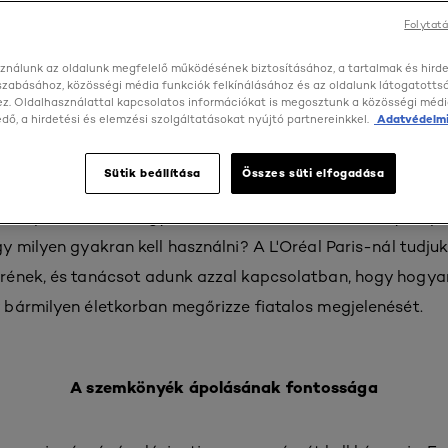
Folytatá
ználunk az oldalunk megfelelő működésének biztosításához, a tartalmak és hird
szabásához, közösségi média funkciók felkínálásához és az oldalunk látogatott
z. Oldalhasználattal kapcsolatos információkat is megosztunk a közösségi médi
 helyesen felvinni a
ő, a hirdetési és elemzési szolgáltatásokat nyújtó partnereinkkel.
Adatvédelmi
ékápolót?
Sütik beállítása
Összes süti elfogadása
l kapcsolatban, hogyan kell alkalmazni a szemkörnyékápol
 milyen gyakran kell használni? A L'Oréal Paris-nál tudjuk
ének, és tanácsot adunk azzal kapcsolatban, hogy hogyan 
bármilyen életkorban megőrizze fiatalos megjelenését.
A szemkönyék ápolásának fontossága