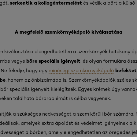
serkentik a kollagéntermelést
ágát,
és védik a bőrt a külső
A megfelelő szemkörnyékápoló kiválasztása
 kiválasztása elengedhetetlen a szemkörnyék hatékony áp
bőre speciális igényeit
lembe vegye
, és olyan formulára öss
befekte
 Ne feledje, hogy egy
minőségi szemkörnyékápoló
ébe
, hanem az önbizalmába is. Szemkörnyékápolók széles ská
 bőr speciális igényeit kielégítsék. Egyes krémek úgy vanna
éken található bőrproblémát is célba vegyenek.
sítják a szükséges nedvességet a szem körüli bőr számára.
deálisak, amelyek extra ápolást és védelmet igényelnek a k
edvességet a bőrben, amely elengedhetetlen az öregedés je