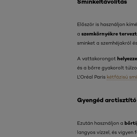
Sminkeltávolítás
Először is használjon kím
szemkörnyékre tervez
a
sminket a szemhéjakról és 
helyezz
A vattakorongot
és a bőrre gyakorolt túlz
L'Oréal Paris
kétfázisú sm
Gyengéd arctisztító
bőrt
Ezután használjon a
langyos vízzel, és vigyen