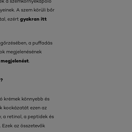
Ezek a szemkörnyékápoló
yeinek. A szem körüli bőr
gyakran itt
al, ezért
gőrzésében, a puffadás
cok megjelenésének
s megjelenést
.
t?
oló krémek könnyebb és
ók kockázatát ezen az
 a retinol, a peptidek és
 Ezek az összetevők