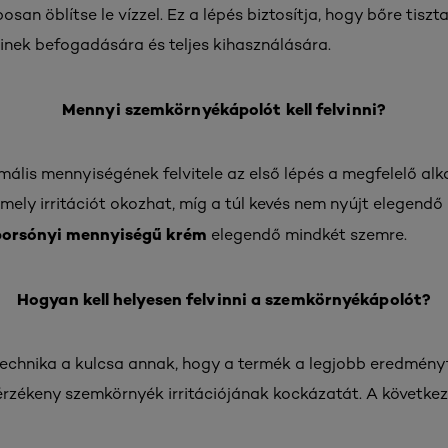
san öblítse le vízzel. Ez a lépés biztosítja, hogy bőre tiszta
nek befogadására és teljes kihasználására.
Mennyi szemkörnyékápolót kell felvinni?
lis mennyiségének felvitele az első lépés a megfelelő alk
ely irritációt okozhat, míg a túl kevés nem nyújt elegendő 
borsónyi mennyiségű krém
elegendő mindkét szemre.
Hogyan kell helyesen felvinni a szemkörnyékápolót?
echnika a kulcsa annak, hogy a termék a legjobb eredményt
érzékeny szemkörnyék irritációjának kockázatát. A követke