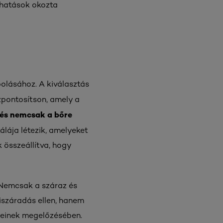
 hatások okozta
olásához. A kiválasztás
zpontosítson, amely a
tés
nemcsak a bőre
lája létezik, amelyeket
k összeállítva, hogy
 Nemcsak a száraz és
iszáradás ellen, hanem
leinek megelőzésében.