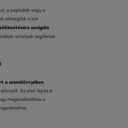
ol, a peptidek vagy a
k elősegítik a bőr
csökkentésére szolgáló
evőket, amelyek segítenek
t
őrt a szemkörnyéken
,
előnyeit. Az első lépés a
 hogy megszabadítsa a
regedéséhez.