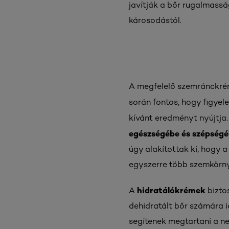
javítják a bőr rugalmass
károsodástól.
A megfelelő szemránckrém
során fontos, hogy figye
kívánt eredményt nyújtja.
egészségébe és szépség
úgy alakítottak ki, hogy a
egyszerre több szemkörny
hidratálókrémek
A
bizto
dehidratált bőr számára i
segítenek megtartani a n