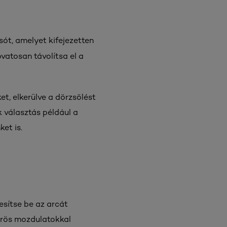
sót, amelyet kifejezetten
vatosan távolítsa el a
et, elkerülve a dörzsölést
 választás például a
et is.
esítse be az arcát
körös mozdulatokkal