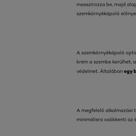
masszírozza be, majd alapo
szemkörnyékápoló előnyei
A szemkörnyékápoló optimá
krém a szembe kerülhet, am
egy 
védelmet. Általában
A megfelelő alkalmazási t
minimálisra csökkenti az 