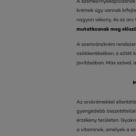
A szemkörnyékápolásnak a
krémek úgy vannak kifejles
nagyon vékony, és az arc 
mutatkoznak meg
előszö
A szemránckrém rendszere
csökkentésében, a sötét 
javításában. Más szóval,
M
Az arckrémekkel ellentét
gyengédebb összetételűek,
érzékeny területen. Gyakr
a vitaminok, amelyek a s