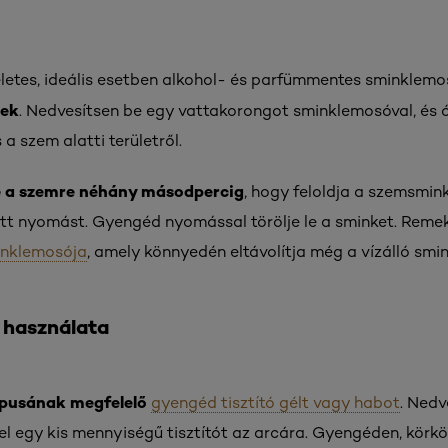
életes, ideális esetben alkohol- és parfümmentes sminklemo
tek
. Nedvesítsen be egy vattakorongot sminklemosóval, és ó
a szem alatti területről.
e a szemre
néhány másodpercig
, hogy feloldja a szemsmink
ott nyomást. Gyengéd nyomással törölje le a sminket. Remek
inklemosója
, amely könnyedén eltávolítja még a vízálló smink
 használata
ípusának megfelelő
gyengéd tisztító gélt vagy habot
. Nedv
 fel egy kis mennyiségű tisztítót az arcára. Gyengéden, kör