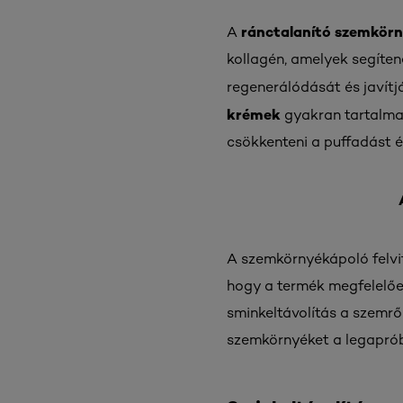
ránctalanító szemkör
A
kollagén, amelyek segíten
regenerálódását és javít
krémek
gyakran tartalma
csökkenteni a puffadást é
A szemkörnyékápoló felvi
hogy a termék megfelelően 
sminkeltávolítás a szemrő
szemkörnyéket a legaprób