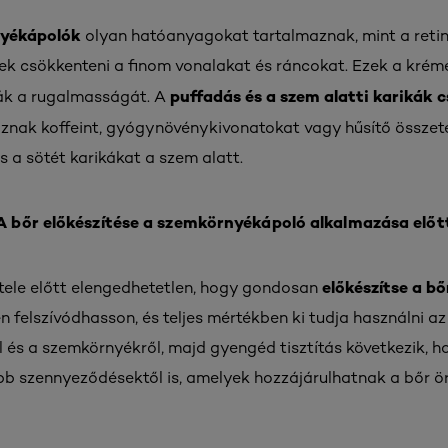
nyékápolók
olyan hatóanyagokat tartalmaznak, mint a retin
ek csökkenteni a finom vonalakat és ráncokat. Ezek a kréme
puffadás és a szem alatti karikák 
ják a rugalmasságát. A
znak koffeint, gyógynövénykivonatokat vagy hűsítő összet
s a sötét karikákat a szem alatt.
A bőr előkészítése a szemkörnyékápoló alkalmazása előt
előkészítse a b
tele előtt elengedhetetlen, hogy gondosan
felszívódhasson, és teljes mértékben ki tudja használni az 
l és a szemkörnyékről, majd gyengéd tisztítás következik,
b szennyeződésektől is, amelyek hozzájárulhatnak a bőr ö