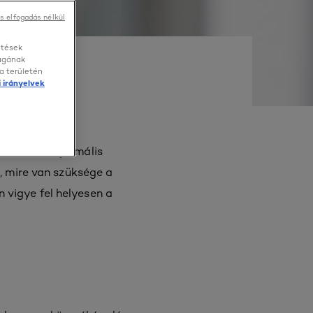
s elfogadás nélkül
etések
ságának
a területén
 irányelvek
ót, mi az optimális
, mire van szüksége a
vigye fel helyesen a