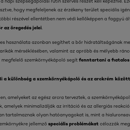
 napi szépségápolási rutin szerves részét kell képeznie. 
ztve, hogy megfeleljenek az érzékeny terület speciális igén
többi részével ellentétben nem védi kellőképpen a faggyú ált
r az öregedés jelei
.
s használata azonban segíthet a bőr hidratáltságának me
karikák mérséklésében, valamint az apróbb és mélyebb rán
fenntartani a fiatalo
 a megfelelő szemkörnyékápoló segít
i a különbség a szemkörnyékápoló és az arckrém közöt
ben, amelyeket az egész arcra terveztek, a szemkörnyékáp
 amelyek minimalizálják az irritáció és az allergiás reakci
an tartalmaznak olyan hatóanyagokat is, mint a hialuronsav,
speciális problémákat
zemkörnyékre jellemző
célozzák meg.