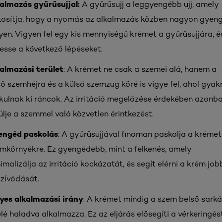
almazás gyűrűsujjal:
A gyűrűsujj a leggyengébb ujj, amely
tosítja, hogy a nyomás az alkalmazás közben nagyon gyen
yen. Vigyen fel egy kis mennyiségű krémet a gyűrűsujjára, é
esse a következő lépéseket.
almazási terület
: A krémet ne csak a szemei alá, hanem a
ső szemhéjra és a külső szemzug köré is vigye fel, ahol gyak
kulnak ki ráncok. Az irritáció megelőzése érdekében azonb
ülje a szemmel való közvetlen érintkezést.
engéd paskolás
: A gyűrűsujjával finoman paskolja a krémet
mkörnyékre. Ez gyengédebb, mint a felkenés, amely
imalizálja az irritáció kockázatát, és segít elérni a krém job
szívódását.
yes alkalmazási irány
: A krémet mindig a szem belső sarká
elé haladva alkalmazza. Ez az eljárás elősegíti a vérkeringést