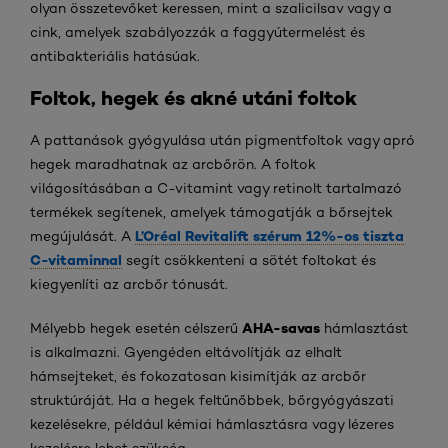
olyan összetevőket keressen, mint a szalicilsav vagy a
cink, amelyek szabályozzák a faggyútermelést és
antibakteriális hatásúak.
Foltok, hegek és akné utáni foltok
A pattanások gyógyulása után pigmentfoltok vagy apró
hegek maradhatnak az arcbőrön. A foltok
világosításában a C-vitamint vagy retinolt tartalmazó
termékek segítenek, amelyek támogatják a bőrsejtek
L’Oréal Revitalift szérum 12%-os tiszta
megújulását. A
C-vitaminnal
segít csökkenteni a sötét foltokat és
kiegyenlíti az arcbőr tónusát.
AHA-savas
Mélyebb hegek esetén célszerű
hámlasztást
is alkalmazni. Gyengéden eltávolítják az elhalt
hámsejteket, és fokozatosan kisimítják az arcbőr
struktúráját. Ha a hegek feltűnőbbek, bőrgyógyászati
kezelésekre, például kémiai hámlasztásra vagy lézeres
kezelésre lehet szükség.