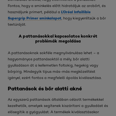
Fontos, hogy a sminkelés előtt hidratáljuk az arcbőrt, és
L’Oréal Infaillible
használjunk primert, például a
Supergrip Primer sminkalapot
, hogy kiegyenlítsük a bőr
textúráját.
A pattanásokkal kapcsolatos konkrét
problémák megoldása
A pattanásoknak sokféle megnyilvánulása lehet – a
hagyományos pattanásoktól a mély, bőr alatti
gyulladáson át a kellemetlen foltokig, hegekig vagy
bőrpírig. Mindegyik típus más-más megközelítést
igényel, ezért fontos a megfelelő ápolás kiválasztása.
Pattanások és bőr alatti akné
Az egyszerű pattanások általában célzott termékekkel
kezelhetők, amelyek segítenek kiszárítani a gyulladást és
elősegítik a gyógyulást. A termékek kiválasztásakor