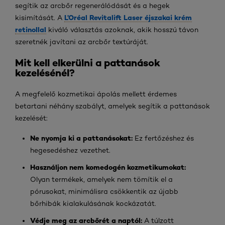
segítik az arcbőr regenerálódását és a hegek
L’Oréal Revitalift Laser éjszakai krém
kisimítását. A
retinollal
kiváló választás azoknak, akik hosszú távon
szeretnék javítani az arcbőr textúráját.
Mit kell elkerülni a pattanások
kezelésénél?
A megfelelő kozmetikai ápolás mellett érdemes
betartani néhány szabályt, amelyek segítik a pattanások
kezelését:
Ne nyomja ki a pattanásokat:
Ez fertőzéshez és
hegesedéshez vezethet.
Használjon nem komedogén kozmetikumokat:
Olyan termékek, amelyek nem tömítik el a
pórusokat, minimálisra csökkentik az újabb
bőrhibák kialakulásának kockázatát.
Védje meg az arcbőrét a naptól:
A túlzott