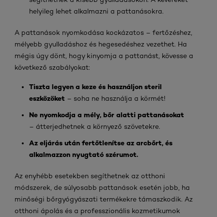
helyileg lehet alkalmazni a pattanásokra.
A pattanások nyomkodása kockázatos – fertőzéshez,
mélyebb gyulladáshoz és hegesedéshez vezethet. Ha
mégis úgy dönt, hogy kinyomja a pattanást, kövesse a
következő szabályokat:
Tiszta legyen a keze és használjon steril
eszközöket
– soha ne használja a körmét!
Ne nyomkodja a mély, bőr alatti pattanásokat
– átterjedhetnek a környező szövetekre.
Az eljárás után fertőtlenítse az arcbőrt, és
alkalmazzon nyugtató szérumot.
Az enyhébb esetekben segíthetnek az otthoni
módszerek, de súlyosabb pattanások esetén jobb, ha
minőségi bőrgyógyászati termékekre támaszkodik. Az
otthoni ápolás és a professzionális kozmetikumok