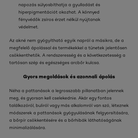
napozás súlyosbíthatja a gyulladást és
hiperpigmentációt okozhat. A könnyed
fényvédők zsíros érzet nélkül nyújtanak
védelmet.
Az akné nem gyógyítható egyik napról a másikra, de a
megfelelő ápolással és termékekkel a tünetek jelentősen
csökkenthetők. A rendszeresség és a következetesség a
tartósan szép és egészséges arcbőr kulcsa.
Gyors megoldások és azonnali ápolás
Néha a pattanások a legrosszabb pillanatban jelennek
meg, és gyorsan kell cselekednie. Akár egy fontos
találkozóról, buliról vagy más alkalomról van szó, léteznek
módszerek a pattanások gyógyulásának felgyorsítására,
a bőrpír csökkentésére és a bőrhibák láthatóságának
minimalizálására.