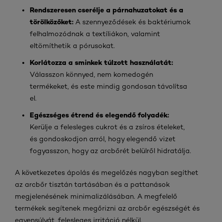
Rendszeresen cserélje a párnahuzatokat és a
törölközőket:
A szennyeződések és baktériumok
felhalmozódnak a textíliákon, valamint
eltömíthetik a pórusokat.
Korlátozza a sminkek túlzott használatát:
Válasszon könnyed, nem komedogén
termékeket, és este mindig gondosan távolítsa
el.
Egészséges étrend és elegendő folyadék:
Kerülje a felesleges cukrot és a zsíros ételeket,
és gondoskodjon arról, hogy elegendő vizet
fogyasszon, hogy az arcbőrét belülről hidratálja.
A következetes ápolás és megelőzés nagyban segíthet
az arcbőr tisztán tartásában és a pattanások
megjelenésének minimalizálásában. A megfelelő
termékek segítenek megőrizni az arcbőr egészségét és
egyensúlyát, felesleges irritáció nélkül.