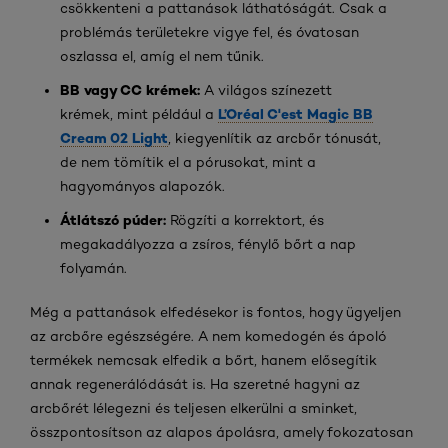
csökkenteni a pattanások láthatóságát. Csak a
problémás területekre vigye fel, és óvatosan
oszlassa el, amíg el nem tűnik.
BB vagy CC krémek:
A világos színezett
L’Oréal C'est Magic BB
krémek, mint például a
Cream 02 Light
, kiegyenlítik az arcbőr tónusát,
de nem tömítik el a pórusokat, mint a
hagyományos alapozók.
Átlátszó púder:
Rögzíti a korrektort, és
megakadályozza a zsíros, fénylő bőrt a nap
folyamán.
Még a pattanások elfedésekor is fontos, hogy ügyeljen
az arcbőre egészségére. A nem komedogén és ápoló
termékek nemcsak elfedik a bőrt, hanem elősegítik
annak regenerálódását is. Ha szeretné hagyni az
arcbőrét lélegezni és teljesen elkerülni a sminket,
összpontosítson az alapos ápolásra, amely fokozatosan