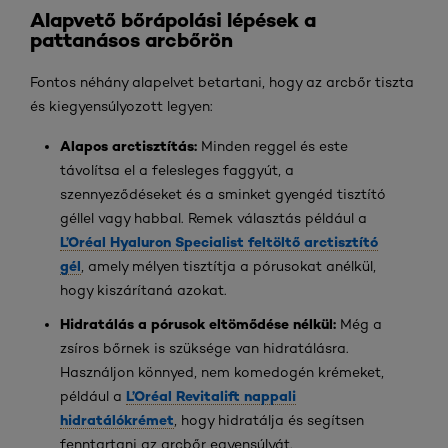
Alapvető bőrápolási lépések a
pattanásos arcbőrön
Fontos néhány alapelvet betartani, hogy az arcbőr tiszta
és kiegyensúlyozott legyen:
Alapos arctisztítás:
Minden reggel és este
távolítsa el a felesleges faggyút, a
szennyeződéseket és a sminket gyengéd tisztító
géllel vagy habbal. Remek választás például a
L’Oréal Hyaluron Specialist feltöltő arctisztító
gél
, amely mélyen tisztítja a pórusokat anélkül,
hogy kiszárítaná azokat.
Hidratálás a pórusok eltömődése nélkül:
Még a
zsíros bőrnek is szüksége van hidratálásra.
Használjon könnyed, nem komedogén krémeket,
L’Oréal Revitalift nappali
például a
hidratálókrémet
, hogy hidratálja és segítsen
fenntartani az arcbőr egyensúlyát.