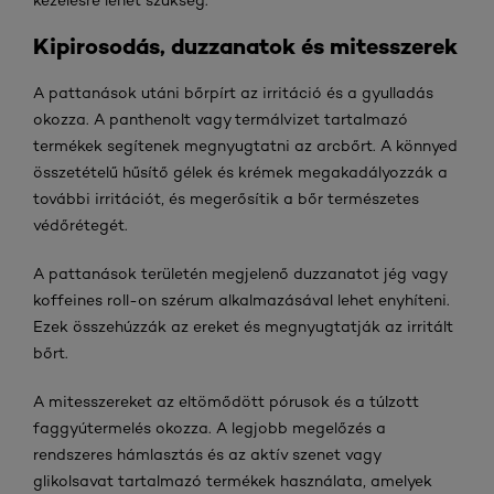
Kipirosodás, duzzanatok és mitesszerek
A pattanások utáni bőrpírt az irritáció és a gyulladás
okozza. A panthenolt vagy termálvizet tartalmazó
termékek segítenek megnyugtatni az arcbőrt. A könnyed
összetételű hűsítő gélek és krémek megakadályozzák a
további irritációt, és megerősítik a bőr természetes
védőrétegét.
A pattanások területén megjelenő duzzanatot jég vagy
koffeines roll-on szérum alkalmazásával lehet enyhíteni.
Ezek összehúzzák az ereket és megnyugtatják az irritált
bőrt.
A mitesszereket az eltömődött pórusok és a túlzott
faggyútermelés okozza. A legjobb megelőzés a
rendszeres hámlasztás és az aktív szenet vagy
glikolsavat tartalmazó termékek használata, amelyek