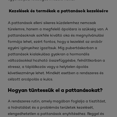
Kezelések és termékek a pattanások kezelésére
A pattanások elleni sikeres küzdelemhez nemcsak
türelemre, hanem a megfelelő ápolásra is szükség van. A
pattanásoknak sokféle kiváltó oka és megnyilvánulási
formája lehet, ezért fontos, hogy a kezelést az arcbőr
egyéni igényeihez igazítsuk. Míg pubertáskorban a
pattanások kialakulása gyakran a hormonális
változásokkal hozható összefüggésbe, felnőttkorban a
stressz, a táplálkozás vagy a helytelen ápolás
következménye lehet. Mindkét esetben a rendszeres és
célzott arcápolás a kulcs.
Hogyan tüntessük el a pattanásokat?
A rendszeres rutin, amely magában foglalja a tisztítást,
a hidratálást és a problémás területek kezelését,
elengedhetetlen a pattanások enyhítéséhez. Reggel és