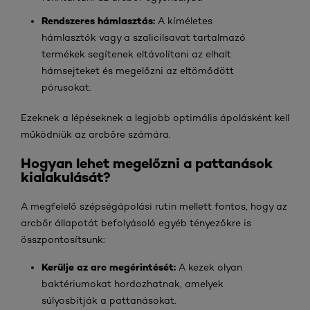
Rendszeres hámlasztás:
A kíméletes
hámlasztók vagy a szalicilsavat tartalmazó
termékek segítenek eltávolítani az elhalt
hámsejteket és megelőzni az eltömődött
pórusokat.
Ezeknek a lépéseknek a legjobb optimális ápolásként kell
működniük az arcbőre számára.
Hogyan lehet megelőzni a pattanások
kialakulását?
A megfelelő szépségápolási rutin mellett fontos, hogy az
arcbőr állapotát befolyásoló egyéb tényezőkre is
összpontosítsunk:
Kerülje az arc megérintését:
A kezek olyan
baktériumokat hordozhatnak, amelyek
súlyosbítják a pattanásokat.