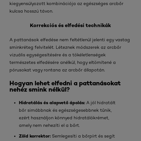
kiegyensúlyozott kombinációja az egészséges arcbőr
kulcsa hosszú távon.
Korrekciós és elfedési technikák
A pattanások elfedése nem feltétlenül jelenti egy vastag
sminkréteg felvitelét. Léteznek módszerek az arcbőr
vizuális egységesítésére és a tökéletlenségek
természetes elfedésére anélkül, hogy eltömítené a
pórusokat vagy rontana az arcbőr állapotán.
Hogyan lehet elfedni a pattanásokat
nehéz smink nélkül?
Hidratálás és alapvető ápolás:
A jól hidratált
bőr simábbnak és egészségesebbnek tűnik,
ezért használjon könnyed hidratálókrémet,
amely nem nehezíti el a bőrt.
Zöld korrektor:
Semlegesíti a bőrpírt és segít