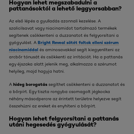
Hogyan lehet megszabadulni a
pattanásoktól a lehető leggyorsabban?
Az első lépés a gyulladás azonnali kezelése. A
szalicilsavat vagy niacinamidot tartalmazó termékek
segítenek csökkenteni a duzzanatot és felgyorsítani a
Bright Reveal sötét foltok elleni szérum
gyógyulást. A
niacinamiddal
és aminosavakkal segít kiegyenlíteni az
arcbőr tónusát és csökkenti az irritációt. Ha a pattanás
egy éjszaka alatt jelenik meg, alkalmazza a szérumot
helyileg, majd hagyja hatni.
hideg borogatás
A
segíthet csökkenteni a duzzanatot és
a bőrpírt. Egy tiszta rongyba csomagolt jégkocka
néhány másodpercre az érintett területre helyezve segít
összehúzni az ereket és enyhíteni a bőrpírt.
Hogyan lehet felgyorsítani a pattanás
utáni hegesedés gyógyulását?