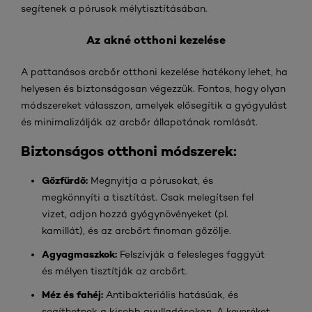
segítenek a pórusok mélytisztításában.
Az akné otthoni kezelése
A pattanásos arcbőr otthoni kezelése hatékony lehet, ha
helyesen és biztonságosan végezzük. Fontos, hogy olyan
módszereket válasszon, amelyek elősegítik a gyógyulást
és minimalizálják az arcbőr állapotának romlását.
Biztonságos otthoni módszerek:
Gőzfürdő:
Megnyitja a pórusokat, és
megkönnyíti a tisztítást. Csak melegítsen fel
vizet, adjon hozzá gyógynövényeket (pl.
kamillát), és az arcbőrt finoman gőzölje.
Agyagmaszkok:
Felszívják a felesleges faggyút
és mélyen tisztítják az arcbőrt.
Méz és fahéj:
Antibakteriális hatásúak, és
segíthetnek a kisebb gyulladásokon. A keveréket