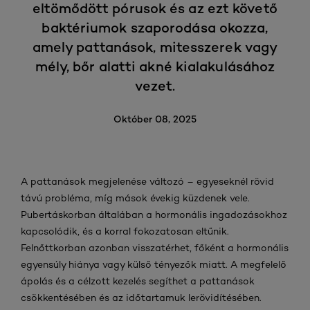
eltömődött pórusok és az ezt követő
baktériumok szaporodása okozza,
amely pattanások, mitesszerek vagy
mély, bőr alatti akné kialakulásához
vezet.
Október 08, 2025
A pattanások megjelenése változó – egyeseknél rövid
távú probléma, míg mások évekig küzdenek vele.
Pubertáskorban általában a hormonális ingadozásokhoz
kapcsolódik, és a korral fokozatosan eltűnik.
Felnőttkorban azonban visszatérhet, főként a hormonális
egyensúly hiánya vagy külső tényezők miatt. A megfelelő
ápolás és a célzott kezelés segíthet a pattanások
csökkentésében és az időtartamuk lerövidítésében.