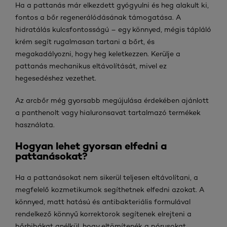
Ha a pattanás már elkezdett gyógyulni és heg alakult ki,
fontos a bőr regenerálódásának támogatása. A
hidratálás kulcsfontosságú – egy könnyed, mégis tápláló
krém segít rugalmasan tartani a bőrt, és
megakadályozni, hogy heg keletkezzen. Kerülje a
pattanás mechanikus eltávolítását, mivel ez
hegesedéshez vezethet.
Az arcbőr még gyorsabb megújulása érdekében ajánlott
a panthenolt vagy hialuronsavat tartalmazó termékek
használata.
Hogyan lehet gyorsan elfedni a
pattanásokat?
Ha a pattanásokat nem sikerül teljesen eltávolítani, a
megfelelő kozmetikumok segíthetnek elfedni azokat. A
könnyed, matt hatású és antibakteriális formulával
rendelkező könnyű korrektorok segítenek elrejteni a
bőrhibákat anélkül, hogy eltömítenék a pórusokat.