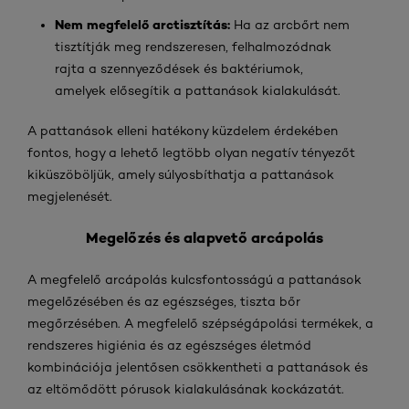
Nem megfelelő arctisztítás:
Ha az arcbőrt nem
tisztítják meg rendszeresen, felhalmozódnak
rajta a szennyeződések és baktériumok,
amelyek elősegítik a pattanások kialakulását.
A pattanások elleni hatékony küzdelem érdekében
fontos, hogy a lehető legtöbb olyan negatív tényezőt
kiküszöböljük, amely súlyosbíthatja a pattanások
megjelenését.
Megelőzés és alapvető arcápolás
A megfelelő arcápolás kulcsfontosságú a pattanások
megelőzésében és az egészséges, tiszta bőr
megőrzésében. A megfelelő szépségápolási termékek, a
rendszeres higiénia és az egészséges életmód
kombinációja jelentősen csökkentheti a pattanások és
az eltömődött pórusok kialakulásának kockázatát.