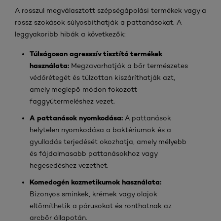
A rosszul megválasztott szépségápolási termékek vagy a
rossz szokások súlyosbíthatják a pattanásokat. A
leggyakoribb hibák a következők:
Túlságosan agresszív tisztító termékek
használata:
Megzavarhatják a bőr természetes
védőrétegét és túlzottan kiszáríthatják azt,
amely meglepő módon fokozott
faggyútermeléshez vezet.
A pattanások nyomkodása:
A pattanások
helytelen nyomkodása a baktériumok és a
gyulladás terjedését okozhatja, amely mélyebb
és fájdalmasabb pattanásokhoz vagy
hegesedéshez vezethet.
Komedogén kozmetikumok használata:
Bizonyos sminkek, krémek vagy olajok
eltömíthetik a pórusokat és ronthatnak az
arcbőr állapotán.