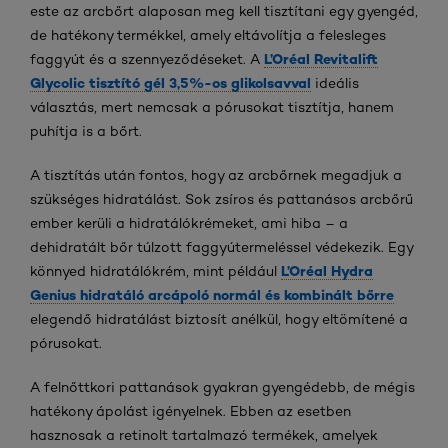
este az arcbőrt alaposan meg kell tisztítani egy gyengéd,
de hatékony termékkel, amely eltávolítja a felesleges
L’Oréal Revitalift
faggyút és a szennyeződéseket. A
Glycolic tisztító gél 3,5%-os glikolsavval
ideális
választás, mert nemcsak a pórusokat tisztítja, hanem
puhítja is a bőrt.
A tisztítás után fontos, hogy az arcbőrnek megadjuk a
szükséges hidratálást. Sok zsíros és pattanásos arcbőrű
ember kerüli a hidratálókrémeket, ami hiba – a
dehidratált bőr túlzott faggyútermeléssel védekezik. Egy
L’Oréal Hydra
könnyed hidratálókrém, mint például
Genius hidratáló arcápoló normál és kombinált bőrre
elegendő hidratálást biztosít anélkül, hogy eltömítené a
pórusokat.
A felnőttkori pattanások gyakran gyengédebb, de mégis
hatékony ápolást igényelnek. Ebben az esetben
hasznosak a retinolt tartalmazó termékek, amelyek