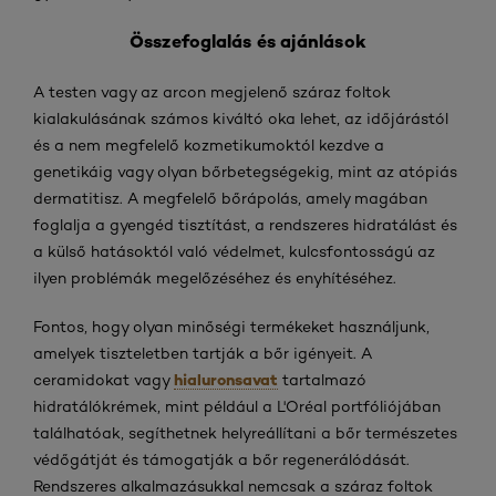
Összefoglalás és ajánlások
A testen vagy az arcon megjelenő száraz foltok
kialakulásának számos kiváltó oka lehet, az időjárástól
és a nem megfelelő kozmetikumoktól kezdve a
genetikáig vagy olyan bőrbetegségekig, mint az atópiás
dermatitisz. A megfelelő bőrápolás, amely magában
foglalja a gyengéd tisztítást, a rendszeres hidratálást és
a külső hatásoktól való védelmet, kulcsfontosságú az
ilyen problémák megelőzéséhez és enyhítéséhez.
Fontos, hogy olyan minőségi termékeket használjunk,
amelyek tiszteletben tartják a bőr igényeit. A
hialuronsavat
ceramidokat vagy
tartalmazó
hidratálókrémek, mint például a L'Oréal portfóliójában
találhatóak, segíthetnek helyreállítani a bőr természetes
védőgátját és támogatják a bőr regenerálódását.
Rendszeres alkalmazásukkal nemcsak a száraz foltok