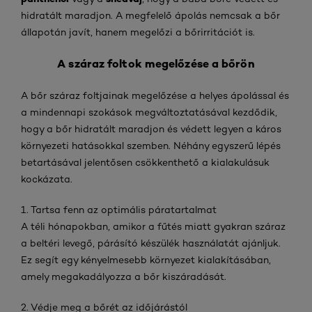
hidratált maradjon. A megfelelő ápolás nemcsak a bőr
állapotán javít, hanem megelőzi a bőrirritációt is.
A száraz foltok megelőzése a bőrön
A bőr száraz foltjainak megelőzése a helyes ápolással és
a mindennapi szokások megváltoztatásával kezdődik,
hogy a bőr hidratált maradjon és védett legyen a káros
környezeti hatásokkal szemben. Néhány egyszerű lépés
betartásával jelentősen csökkenthető a kialakulásuk
kockázata.
1. Tartsa fenn az optimális páratartalmat
A téli hónapokban, amikor a fűtés miatt gyakran száraz
a beltéri levegő, párásító készülék használatát ajánljuk.
Ez segít egy kényelmesebb környezet kialakításában,
amely megakadályozza a bőr kiszáradását.
2. Védje meg a bőrét az időjárástól