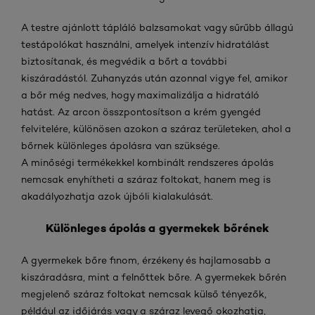
A testre ajánlott tápláló balzsamokat vagy sűrűbb állagú
testápolókat használni, amelyek intenzív hidratálást
biztosítanak, és megvédik a bőrt a további
kiszáradástól. Zuhanyzás után azonnal vigye fel, amikor
a bőr még nedves, hogy maximalizálja a hidratáló
hatást. Az arcon összpontosítson a krém gyengéd
felvitelére, különösen azokon a száraz területeken, ahol a
bőrnek különleges ápolásra van szüksége.
A minőségi termékekkel kombinált rendszeres ápolás
nemcsak enyhítheti a száraz foltokat, hanem meg is
akadályozhatja azok újbóli kialakulását.
Különleges ápolás a gyermekek bőrének
A gyermekek bőre finom, érzékeny és hajlamosabb a
kiszáradásra, mint a felnőttek bőre. A gyermekek bőrén
megjelenő száraz foltokat nemcsak külső tényezők,
például az időjárás vagy a száraz levegő okozhatja,