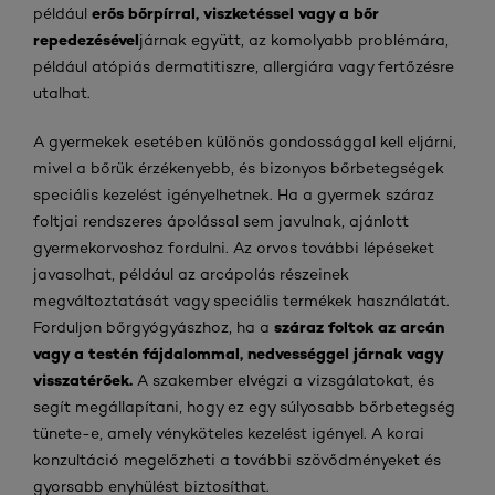
erős bőrpírral, viszketéssel vagy a bőr
például
repedezésével
járnak együtt, az komolyabb problémára,
például atópiás dermatitiszre, allergiára vagy fertőzésre
utalhat.
A gyermekek esetében különös gondossággal kell eljárni,
mivel a bőrük érzékenyebb, és bizonyos bőrbetegségek
speciális kezelést igényelhetnek. Ha a gyermek száraz
foltjai rendszeres ápolással sem javulnak, ajánlott
gyermekorvoshoz fordulni. Az orvos további lépéseket
javasolhat, például az arcápolás részeinek
megváltoztatását vagy speciális termékek használatát.
száraz foltok az arcán
Forduljon bőrgyógyászhoz, ha a
vagy a testén fájdalommal, nedvességgel járnak vagy
visszatérőek.
A szakember elvégzi a vizsgálatokat, és
segít megállapítani, hogy ez egy súlyosabb bőrbetegség
tünete-e, amely vényköteles kezelést igényel. A korai
konzultáció megelőzheti a további szövődményeket és
gyorsabb enyhülést biztosíthat.