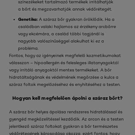
színezékeket tartalmazó termékek irritálhatják
a bőrt és megzavarhatják annak védőrétegét.
Genetika:
A száraz bőr gyakran öröklődik. Ha a
családban valaki hajlamos az érzékeny arcbőrre
vagy ekcémára, a család többi tagjánál is
nagyobb valószínűséggel alakulhat ki ez a
probléma.
Fontos, hogy az igényeinek megfelelő kozmetikumokat
válasszon – hipoallergén és felesleges illatanyagoktól
vagy irritáló anyagoktól mentes termékeket. A bőr
hidratáltságának és védelmének megőrzése a kulcs a
száraz foltok megelőzéséhez és enyhítéséhez a testen.
Hogyan kell megfelelően ápolni a száraz bőrt?
A száraz bőr helyes ápolása rendszeres hidratálással és
gyengéd megközelítéssel kezdődik. Az arcon és a testen
jelentkező száraz foltokat gyakran a bőr természetes
védőrétegének károsodása okozza, ezért fontos, hogy