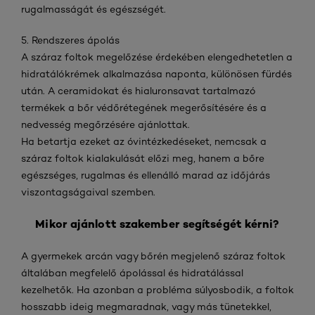
rugalmasságát és egészségét.
5. Rendszeres ápolás
A száraz foltok megelőzése érdekében elengedhetetlen a
hidratálókrémek alkalmazása naponta, különösen fürdés
után. A ceramidokat és hialuronsavat tartalmazó
termékek a bőr védőrétegének megerősítésére és a
nedvesség megőrzésére ajánlottak.
Ha betartja ezeket az óvintézkedéseket, nemcsak a
száraz foltok kialakulását előzi meg, hanem a bőre
egészséges, rugalmas és ellenálló marad az időjárás
viszontagságaival szemben.
Mikor ajánlott szakember segítségét kérni?
A gyermekek arcán vagy bőrén megjelenő száraz foltok
általában megfelelő ápolással és hidratálással
kezelhetők. Ha azonban a probléma súlyosbodik, a foltok
hosszabb ideig megmaradnak, vagy más tünetekkel,