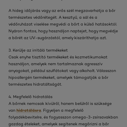
A hideg időjárás vagy az erős szél megzavarhatja a bőr
természetes védőrétegét. A kesztyű, a sál és a
védőruházat viselése megvédi a bőrt a külső hatásoktól.
Nyáron fontos, hogy használjon naptejet, hogy megvédje
a bőrét az UV-sugárzástól, amely kiszáríthatja azt.
3. Kerülje az irritáló termékeket
Csak enyhe tisztító termékeket és kozmetikumokat
használjon, amelyek nem tartalmaznak agresszív
anyagokat, például szulfátokat vagy alkoholt. Válasszon
hipoallergén termékeket, amelyek támogatják a bőr
természetes hidratáltságát.
4. Megfelelő hidratálás
A bőrnek nemcsak kívülről, hanem belülről is szüksége
hidratálásra
van
. Figyeljen a megfelelő
folyadékbevitelre, és fogyasszon omega-3-zsírsavakban
gazdag ételeket, amelyek segítenek megőrizni a bőr