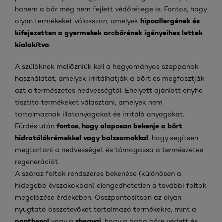
hanem a bőr még nem fejlett védőrétege is. Fontos, hogy
hipoallergének és
olyan termékeket válasszon, amelyek
kifejezetten a gyermekek arcbőrének igényeihez lettek
kialakítva
.
A szülőknek mellőzniük kell a hagyományos szappanok
használatát, amelyek irritálhatják a bőrt és megfosztják
azt a természetes nedvességtől. Ehelyett ajánlott enyhe
tisztító termékeket választani, amelyek nem
tartalmaznak illatanyagokat és irritáló anyagokat.
fontos, hogy alaposan bekenje a bőrt
Fürdés után
hidratálókrémekkel vagy balzsamokkal
, hogy segítsen
megtartani a nedvességet és támogassa a természetes
regenerációt.
A száraz foltok rendszeres bekenése (különösen a
hidegebb évszakokban) elengedhetetlen a további foltok
megelőzése érdekében. Összpontosítson az olyan
nyugtató összetevőket tartalmazó termékekre, mint a
panthenol
sheavaj
vagy a
, hogy a baba bőre védett és