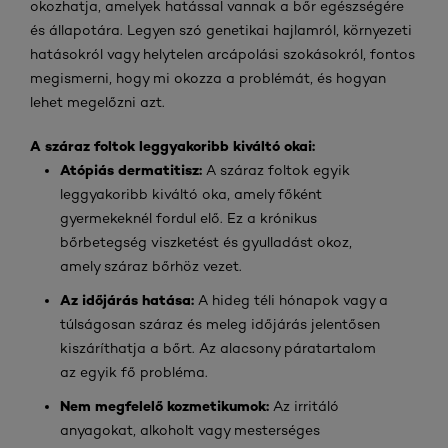
okozhatja, amelyek hatással vannak a bőr egészségére
és állapotára. Legyen szó genetikai hajlamról, környezeti
hatásokról vagy helytelen arcápolási szokásokról, fontos
megismerni, hogy mi okozza a problémát, és hogyan
lehet megelőzni azt.
A száraz foltok leggyakoribb kiváltó okai:
Atópiás dermatitisz:
A száraz foltok egyik
leggyakoribb kiváltó oka, amely főként
gyermekeknél fordul elő. Ez a krónikus
bőrbetegség viszketést és gyulladást okoz,
amely száraz bőrhöz vezet.
Az időjárás hatása:
A hideg téli hónapok vagy a
túlságosan száraz és meleg időjárás jelentősen
kiszáríthatja a bőrt. Az alacsony páratartalom
az egyik fő probléma.
Nem megfelelő kozmetikumok:
Az irritáló
anyagokat, alkoholt vagy mesterséges