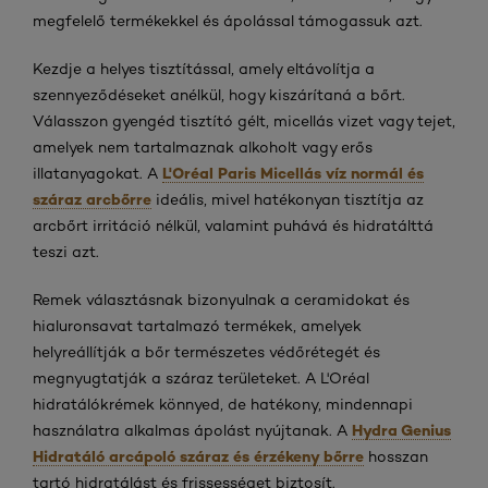
megfelelő termékekkel és ápolással támogassuk azt.
Kezdje a helyes tisztítással, amely eltávolítja a
szennyeződéseket anélkül, hogy kiszárítaná a bőrt.
Válasszon gyengéd tisztító gélt, micellás vizet vagy tejet,
amelyek nem tartalmaznak alkoholt vagy erős
L'Oréal Paris Micellás víz normál és
illatanyagokat. A
száraz arcbőrre
ideális, mivel hatékonyan tisztítja az
arcbőrt irritáció nélkül, valamint puhává és hidratálttá
teszi azt.
Remek választásnak bizonyulnak a ceramidokat és
hialuronsavat tartalmazó termékek, amelyek
helyreállítják a bőr természetes védőrétegét és
megnyugtatják a száraz területeket. A L'Oréal
hidratálókrémek könnyed, de hatékony, mindennapi
Hydra Genius
használatra alkalmas ápolást nyújtanak. A
Hidratáló arcápoló száraz és érzékeny bőrre
hosszan
tartó hidratálást és frissességet biztosít.