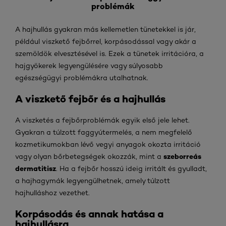
problémák
A hajhullás gyakran más kellemetlen tünetekkel is jár,
például viszkető fejbőrrel, korpásodással vagy akár a
szemöldök elvesztésével is. Ezek a tünetek irritációra, a
hajgyökerek legyengülésére vagy súlyosabb
egészségügyi problémákra utalhatnak.
A viszkető fejbőr és a hajhullás
A viszketés a fejbőrproblémák egyik első jele lehet.
Gyakran a túlzott faggyútermelés, a nem megfelelő
kozmetikumokban lévő vegyi anyagok okozta irritáció
szeborreás
vagy olyan bőrbetegségek okozzák, mint a
dermatitis
z
. Ha a fejbőr hosszú ideig irritált és gyulladt,
a hajhagymák legyengülhetnek, amely túlzott
hajhulláshoz vezethet.
Korpásodás és annak hatása a
hajhullásra