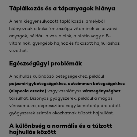
Táplálkozás és a tápanyagok hiánya
A nem kiegyensúlyozott táplálkozás, amelyből
hiányoznak a kulcsfontosságú vitaminok és ásványi
anyagok, például a vas, a cink, a biotin vagy a B-
vitaminok, gyengébb hajhoz és fokozott hajhulláshoz
vezethet.
Egészségügyi problémák
A hajhullás különböző betegségekhez, például
pajzsmirigybetegségekhez, autoimmun betegségekhez
(alopecia areata)
vérszegénységhez
vagy vashiányos
társulhat. Bizonyos gyógyszerek, például a magas
vérnyomásra, depresszióra vagy kemoterápiára adott
gyógyszerek szintén okozhatnak túlzott hajhullást.
A különbség a normális és a túlzott
hajhullás között