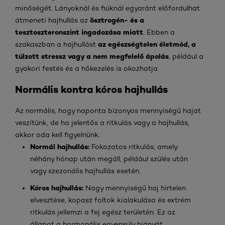
minőségét. Lányoknál és fiúknál egyaránt előfordulhat
ösztrogén- és a
átmeneti hajhullás az
tesztoszteronszint ingadozása miatt
. Ebben a
az
egészségtelen életmód, a
szakaszban a hajhullást
túlzott stressz vagy a nem megfelelő ápolás
, például a
gyakori festés és a hőkezelés is okozhatja.
Normális kontra kóros hajhullás
Az normális, hogy naponta bizonyos mennyiségű hajat
veszítünk, de ha jelentős a ritkulás vagy a hajhullás,
akkor oda kell figyelnünk.
Normál hajhullás:
Fokozatos ritkulás, amely
néhány hónap után megáll, például szülés után
vagy szezonális hajhullás esetén.
Kóros hajhullás:
Nagy mennyiségű haj hirtelen
elvesztése, kopasz foltok kialakulása és extrém
ritkulás jellemzi a fej egész területén. Ez az
állapot a hormonális egyensúly hiányát,