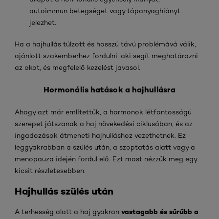
autoimmun betegséget vagy tápanyaghiányt
jelezhet.
Ha a hajhullás túlzott és hosszú távú problémává válik,
ajánlott szakemberhez fordulni, aki segít meghatározni
az okot, és megfelelő kezelést javasol.
Hormonális hatások a hajhullásra
Ahogy azt már említettük, a hormonok létfontosságú
szerepet játszanak a haj növekedési ciklusában, és az
ingadozások átmeneti hajhulláshoz vezethetnek. Ez
leggyakrabban a szülés után, a szoptatás alatt vagy a
menopauza idején fordul elő. Ezt most nézzük meg egy
kicsit részletesebben.
Hajhullás szülés után
vastagabb és sűrűbb a
A terhesség alatt a haj gyakran