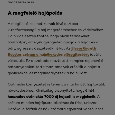
módszerekre is.
A megfelelő hajápolás
A megfelelő kozmetikumok kiválasztása
kulcsfontosságú a haj megerősítéséhez és védelméhez.
Hajhullás esetén fontos, hogy olyan termékeket
használjon, amelyek gyengéden ápolják a hajat és a
Elseve Growth
bőrt, agresszív összetevők nélkül. Az
Booster szérum a hajnövekedés elősegítéséért
ideális
választás. Ez a szabadalmaztatott komplex regeneráló
hatóanyagokat tartalmaz, amelyek erősítik a hajat a
gyökereknél és megakadályozzák a hajhullást.
Optimális környezetet is teremt a már kinőtt haj további
6 hét
növekedéséhez. Klinikailag bizonyított, hogy
használat után akár 7000 új hajszál is megjelenik
. A
szérum minden hajtípusra alkalmas és friss, uniszex
illatával a férfiak és nők számára egyaránt vonzó lehet.