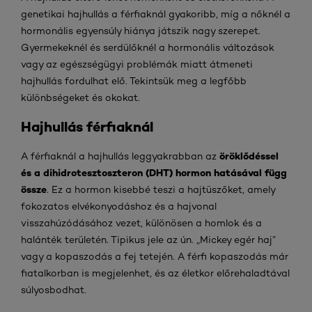
genetikai hajhullás a férfiaknál gyakoribb, míg a nőknél a
hormonális egyensúly hiánya játszik nagy szerepet.
Gyermekeknél és serdülőknél a hormonális változások
vagy az egészségügyi problémák miatt átmeneti
hajhullás fordulhat elő. Tekintsük meg a legfőbb
különbségeket és okokat.
Hajhullás férfiaknál
öröklődéssel
A férfiaknál a hajhullás leggyakrabban az
és a dihidrotesztoszteron (DHT) hormon hatásával függ
össze
. Ez a hormon kisebbé teszi a hajtüszőket, amely
fokozatos elvékonyodáshoz és a hajvonal
visszahúzódásához vezet, különösen a homlok és a
halánték területén. Tipikus jele az ún. „Mickey egér haj”
vagy a kopaszodás a fej tetején. A férfi kopaszodás már
fiatalkorban is megjelenhet, és az életkor előrehaladtával
súlyosbodhat.