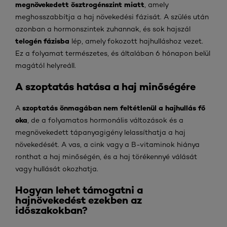
megnövekedett ösztrogénszint miatt
, amely
meghosszabbítja a haj növekedési fázisát. A szülés után
azonban a hormonszintek zuhannak, és sok hajszál
telogén fázisba
lép, amely fokozott hajhulláshoz vezet.
Ez a folyamat természetes, és általában 6 hónapon belül
magától helyreáll.
A szoptatás hatása a haj minőségére
szoptatás önmagában nem feltétlenül a hajhullás fő
A
oka
, de a folyamatos hormonális változások és a
megnövekedett tápanyagigény lelassíthatja a haj
növekedését. A vas, a cink vagy a B-vitaminok hiánya
ronthat a haj minőségén, és a haj törékennyé válását
vagy hullását okozhatja.
Hogyan lehet támogatni a
hajnövekedést ezekben az
időszakokban?