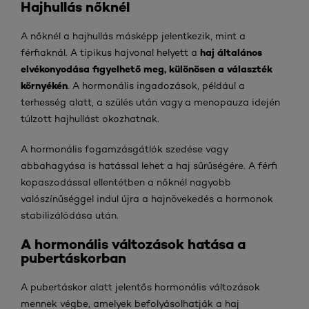
Hajhullás nőknél
A nőknél a hajhullás másképp jelentkezik, mint a
haj általános
férfiaknál. A tipikus hajvonal helyett a
elvékonyodása figyelhető meg, különösen a választék
környékén
. A hormonális ingadozások, például a
terhesség alatt, a szülés után vagy a menopauza idején
túlzott hajhullást okozhatnak.
A hormonális fogamzásgátlók szedése vagy
abbahagyása is hatással lehet a haj sűrűségére. A férfi
kopaszodással ellentétben a nőknél nagyobb
valószínűséggel indul újra a hajnövekedés a hormonok
stabilizálódása után.
A hormonális változások hatása a
pubertáskorban
A pubertáskor alatt jelentős hormonális változások
mennek végbe, amelyek befolyásolhatják a haj