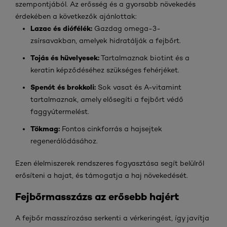
szempontjából. Az erősség és a gyorsabb növekedés
érdekében a következők ajánlottak:
Lazac és diófélék:
Gazdag omega-3-
zsírsavakban, amelyek hidratálják a fejbőrt.
Tojás és hüvelyesek:
Tartalmaznak biotint és a
keratin képződéséhez szükséges fehérjéket.
Spenót és brokkoli:
Sok vasat és A-vitamint
tartalmaznak, amely elősegíti a fejbőrt védő
faggyútermelést.
Tökmag:
Fontos cinkforrás a hajsejtek
regenerálódásához.
Ezen élelmiszerek rendszeres fogyasztása segít belülről
erősíteni a hajat, és támogatja a haj növekedését.
Fejbőrmasszázs az erősebb hajért
A fejbőr masszírozása serkenti a vérkeringést, így javítja