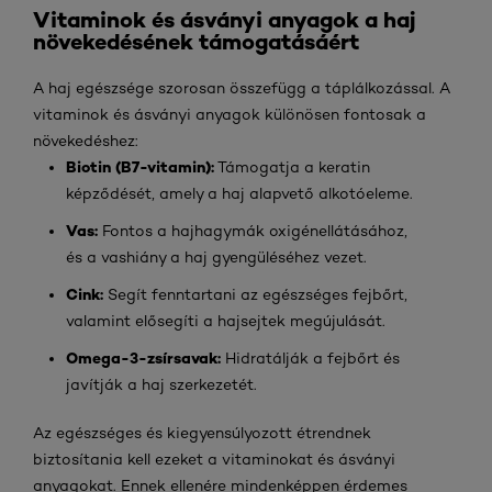
Vitaminok és ásványi anyagok a haj
növekedésének támogatásáért
A haj egészsége szorosan összefügg a táplálkozással. A
vitaminok és ásványi anyagok különösen fontosak a
növekedéshez:
Biotin (B7-vitamin):
Támogatja a keratin
képződését, amely a haj alapvető alkotóeleme.
Vas:
Fontos a hajhagymák oxigénellátásához,
és a vashiány a haj gyengüléséhez vezet.
Cink:
Segít fenntartani az egészséges fejbőrt,
valamint elősegíti a hajsejtek megújulását.
Omega-3-zsírsavak:
Hidratálják a fejbőrt és
javítják a haj szerkezetét.
Az egészséges és kiegyensúlyozott étrendnek
biztosítania kell ezeket a vitaminokat és ásványi
anyagokat. Ennek ellenére mindenképpen érdemes