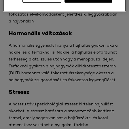
férfiaknál, ahol az örökletes hajhullás már fiatalkorban
jelentkezik. Nőknél az örökletes hajhullás általában
fokozatos elvékonyodásként jelentkezik, leggyakrabban
a hajvonalon.
Hormonális változások
A hormonális egyensúly hiánya a hajhullás gyakori oka a
nőknél és a férfiaknál is. Nőknél a hajhullás előfordulhat
terhesség alatt, szülés után vagy a menopauza idején.
Férfiaknál gyakran a hajhagymák dihidrotesztoszteron
(DHT) hormonra való fokozott érzékenysége okozza a
hajhagymák zsugorodását és fokozatos legyengülését.
Stressz
A hosszú távú pszichológiai stressz hirtelen hajhullást
okozhat. A stressz hatására a szervezet több kortizolt
termel, amely negatívan hat a hajtüszőkre, és korai
átmenethez vezethet a nyugalmi fázisba.