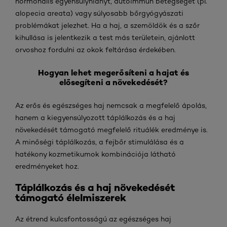
hormonális egyensúlyhiányt, autoimmun betegséget (pl.
alopecia areata) vagy súlyosabb bőrgyógyászati
problémákat jelezhet. Ha a haj, a szemöldök és a szőr
kihullása is jelentkezik a test más területein, ajánlott
orvoshoz fordulni az okok feltárása érdekében.
Hogyan lehet megerősíteni a hajat és
elősegíteni a növekedését?
Az erős és egészséges haj nemcsak a megfelelő ápolás,
hanem a kiegyensúlyozott táplálkozás és a haj
növekedését támogató megfelelő rituálék eredménye is.
A minőségi táplálkozás, a fejbőr stimulálása és a
hatékony kozmetikumok kombinációja látható
eredményeket hoz.
Táplálkozás és a haj növekedését
támogató élelmiszerek
Az étrend kulcsfontosságú az egészséges haj