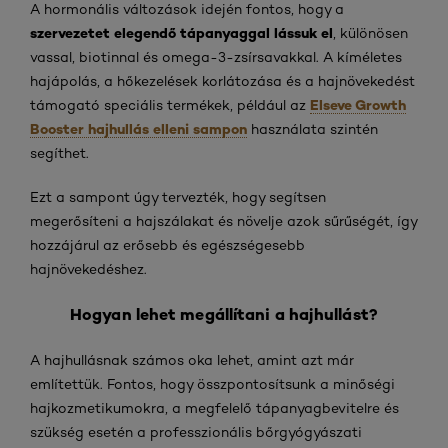
A hormonális változások idején fontos, hogy a
szervezetet elegendő tápanyaggal lássuk el
, különösen
vassal, biotinnal és omega-3-zsírsavakkal. A kíméletes
hajápolás, a hőkezelések korlátozása és a hajnövekedést
Elseve Growth
támogató speciális termékek, például az
Booster hajhullás elleni sampon
használata szintén
segíthet.
Ezt a sampont úgy tervezték, hogy segítsen
megerősíteni a hajszálakat és növelje azok sűrűségét, így
hozzájárul az erősebb és egészségesebb
hajnövekedéshez.
Hogyan lehet megállítani a hajhullást?
A hajhullásnak számos oka lehet, amint azt már
említettük. Fontos, hogy összpontosítsunk a minőségi
hajkozmetikumokra, a megfelelő tápanyagbevitelre és
szükség esetén a professzionális bőrgyógyászati