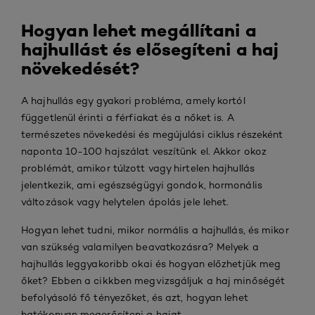
Hogyan lehet megállítani a
hajhullást és elősegíteni a haj
növekedését?
A hajhullás egy gyakori probléma, amely kortól
függetlenül érinti a férfiakat és a nőket is. A
természetes növekedési és megújulási ciklus részeként
naponta 10-100 hajszálat veszítünk el. Akkor okoz
problémát, amikor túlzott vagy hirtelen hajhullás
jelentkezik, ami egészségügyi gondok, hormonális
változások vagy helytelen ápolás jele lehet.
Hogyan lehet tudni, mikor normális a hajhullás, és mikor
van szükség valamilyen beavatkozásra? Melyek a
hajhullás leggyakoribb okai és hogyan előzhetjük meg
őket? Ebben a cikkben megvizsgáljuk a haj minőségét
befolyásoló fő tényezőket, és azt, hogyan lehet
hatékonyan megerősíteni a hajat.