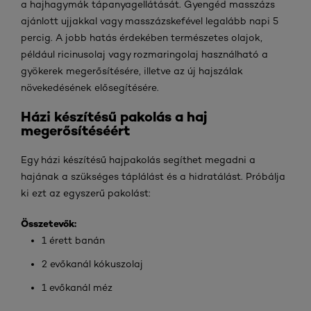
a hajhagymák tápanyagellátását. Gyengéd masszázs
ajánlott ujjakkal vagy masszázskefével legalább napi 5
percig. A jobb hatás érdekében természetes olajok,
például ricinusolaj vagy rozmaringolaj használható a
gyökerek megerősítésére, illetve az új hajszálak
növekedésének elősegítésére.
Házi készítésű pakolás a haj
megerősítéséért
Egy házi készítésű hajpakolás segíthet megadni a
hajának a szükséges táplálást és a hidratálást. Próbálja
ki ezt az egyszerű pakolást:
Összetevők:
1 érett banán
2 evőkanál kókuszolaj
1 evőkanál méz