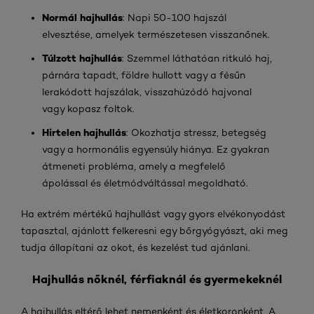
Normál hajhullás
: Napi 50-100 hajszál
elvesztése, amelyek természetesen visszanőnek.
Túlzott hajhullás
: Szemmel láthatóan ritkuló haj,
párnára tapadt, földre hullott vagy a fésűn
lerakódott hajszálak, visszahúzódó hajvonal
vagy kopasz foltok.
Hirtelen hajhullás
: Okozhatja stressz, betegség
vagy a hormonális egyensúly hiánya. Ez gyakran
átmeneti probléma, amely a megfelelő
ápolással és életmódváltással megoldható.
Ha extrém mértékű hajhullást vagy gyors elvékonyodást
tapasztal, ajánlott felkeresni egy bőrgyógyászt, aki meg
tudja állapítani az okot, és kezelést tud ajánlani.
Hajhullás nőknél, férfiaknál és gyermekeknél
A hajhullás eltérő lehet nemenként és életkoronként. A