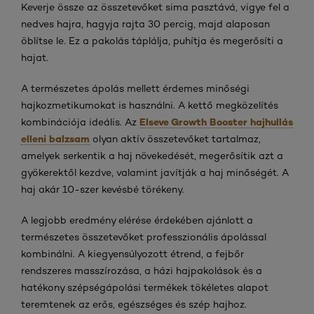
Keverje össze az összetevőket sima pasztává, vigye fel a
nedves hajra, hagyja rajta 30 percig, majd alaposan
öblítse le. Ez a pakolás táplálja, puhítja és megerősíti a
hajat.
A természetes ápolás mellett érdemes minőségi
hajkozmetikumokat is használni. A kettő megközelítés
Elseve Growth Booster hajhullás
kombinációja ideális. Az
elleni balzsam
olyan aktív összetevőket tartalmaz,
amelyek serkentik a haj növekedését, megerősítik azt a
gyökerektől kezdve, valamint javítják a haj minőségét. A
haj akár 10-szer kevésbé törékeny.
A legjobb eredmény elérése érdekében ajánlott a
természetes összetevőket professzionális ápolással
kombinálni. A kiegyensúlyozott étrend, a fejbőr
rendszeres masszírozása, a házi hajpakolások és a
hatékony szépségápolási termékek tökéletes alapot
teremtenek az erős, egészséges és szép hajhoz.