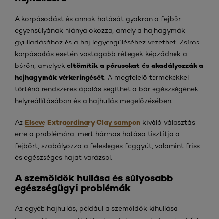
A korpásodást és annak hatását gyakran a fejbőr
egyensúlyának hiánya okozza, amely a hajhagymák
gyulladásához és a haj legyengüléséhez vezethet. Zsíros
korpásodás esetén vastagabb rétegek képződnek a
eltömítik a pórusokat és akadályozzák a
bőrön, amelyek
hajhagymák vérkeringését
. A megfelelő termékekkel
történő rendszeres ápolás segíthet a bőr egészségének
helyreállításában és a hajhullás megelőzésében.
Elseve Extraordinary Clay sampon
Az
kiváló választás
erre a problémára, mert hármas hatása tisztítja a
fejbőrt, szabályozza a felesleges faggyút, valamint friss
és egészséges hajat varázsol.
A szemöldök hullása és súlyosabb
egészségügyi problémák
Az egyéb hajhullás, például a szemöldök kihullása