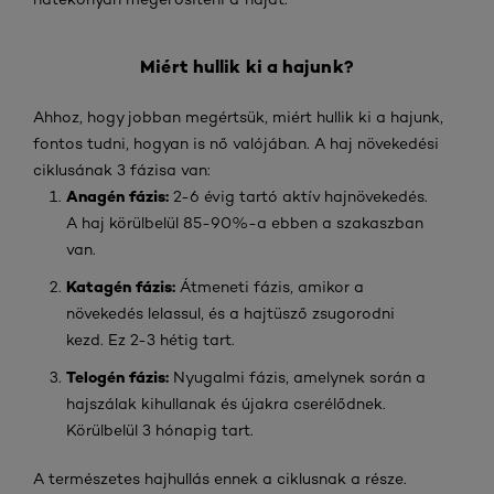
Miért hullik ki a hajunk?
Ahhoz, hogy jobban megértsük, miért hullik ki a hajunk,
fontos tudni, hogyan is nő valójában. A haj növekedési
ciklusának 3 fázisa van:
Anagén fázis:
2-6 évig tartó aktív hajnövekedés.
A haj körülbelül 85-90%-a ebben a szakaszban
van.
Katagén fázis:
Átmeneti fázis, amikor a
növekedés lelassul, és a hajtüsző zsugorodni
kezd. Ez 2-3 hétig tart.
Telogén fázis:
Nyugalmi fázis, amelynek során a
hajszálak kihullanak és újakra cserélődnek.
Körülbelül 3 hónapig tart.
A természetes hajhullás ennek a ciklusnak a része.