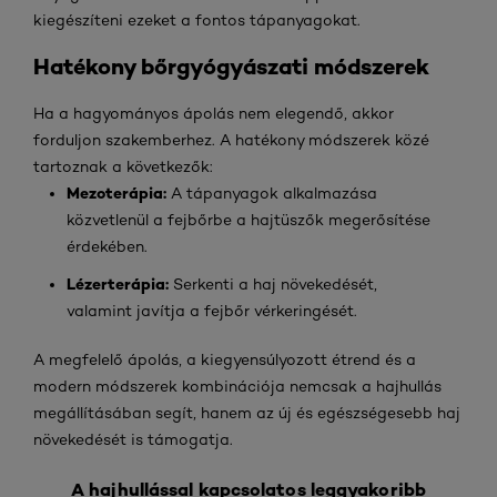
kiegészíteni ezeket a fontos tápanyagokat.
Hatékony bőrgyógyászati módszerek
Ha a hagyományos ápolás nem elegendő, akkor
forduljon szakemberhez. A hatékony módszerek közé
tartoznak a következők:
Mezoterápia:
A tápanyagok alkalmazása
közvetlenül a fejbőrbe a hajtüszők megerősítése
érdekében.
Lézerterápia:
Serkenti a haj növekedését,
valamint javítja a fejbőr vérkeringését.
A megfelelő ápolás, a kiegyensúlyozott étrend és a
modern módszerek kombinációja nemcsak a hajhullás
megállításában segít, hanem az új és egészségesebb haj
növekedését is támogatja.
A hajhullással kapcsolatos leggyakoribb