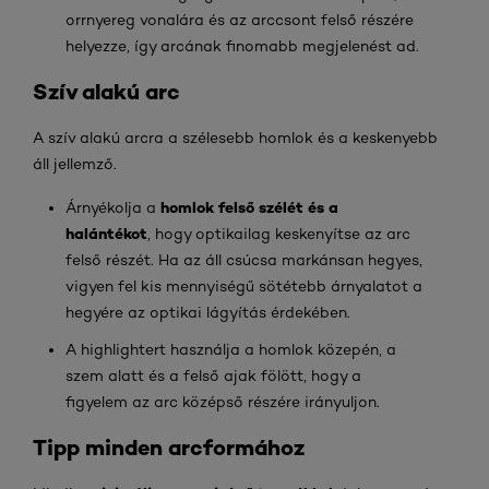
orrnyereg vonalára és az arccsont felső részére
helyezze, így arcának finomabb megjelenést ad.
Szív alakú arc
A szív alakú arcra a szélesebb homlok és a keskenyebb
áll jellemző.
homlok felső szélét és a
Árnyékolja a
halántékot
, hogy optikailag keskenyítse az arc
felső részét. Ha az áll csúcsa markánsan hegyes,
vigyen fel kis mennyiségű sötétebb árnyalatot a
hegyére az optikai lágyítás érdekében.
A highlightert használja a homlok közepén, a
szem alatt és a felső ajak fölött, hogy a
figyelem az arc középső részére irányuljon.
Tipp minden arcformához