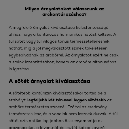
Milyen árnyalatokat válasszunk az
arckontúrozáshoz?
A megfelelő árnyalat kiválasztása kulcsfontosságú
ahhoz, hogy a kontúrozás harmonikus hatást keltsen. A
túl sötét vagy túl világos tónus természetellenesnek
hathat, míg a jól megválasztott színek tökéletesen
egybeolvadnak az arcbőrrel. Az árnyalatot ezért ne csak
a smink intenzitásához, hanem az arcbőre altónusához
is igazítsa.
A sötét árnyalat kiválasztása
A sötétebb kontúrszín kiválasztásakor tartsa be a
legfeljebb két tónussal legyen sötétebb
szabályt:
az
arcbőre természetes színénél. Ezáltal az eredmény
természetes lesz, és a vonalak nem lesznek durvák. A túl
sötét szín optikailag jobban összenyomhatja az
arcvonásokat a kívántnál, és esztétikailag zavaró