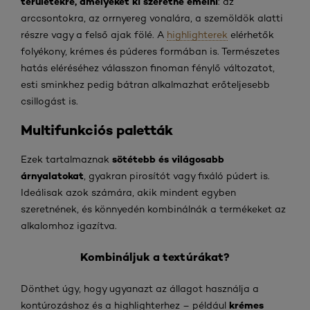
területekre, amelyeket ki szeretne emelni
: az
arccsontokra, az orrnyereg vonalára, a szemöldök alatti
részre vagy a felső ajak fölé. A
highlighterek
elérhetők
folyékony, krémes és púderes formában is. Természetes
hatás eléréséhez válasszon finoman fénylő változatot,
esti sminkhez pedig bátran alkalmazhat erőteljesebb
csillogást is.
Multifunkciós paletták
sötétebb és világosabb
Ezek tartalmaznak
árnyalatokat
, gyakran pirosítót vagy fixáló púdert is.
Ideálisak azok számára, akik mindent egyben
szeretnének, és könnyedén kombinálnák a termékeket az
alkalomhoz igazítva.
Kombináljuk a textúrákat?
Dönthet úgy, hogy ugyanazt az állagot használja a
krémes
kontúrozáshoz és a highlighterhez – például