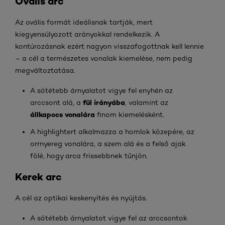
Ovális arc
Az ovális formát ideálisnak tartják, mert
kiegyensúlyozott arányokkal rendelkezik. A
kontúrozásnak ezért nagyon visszafogottnak kell lennie
– a cél a természetes vonalak kiemelése, nem pedig
megváltoztatása.
A sötétebb árnyalatot vigye fel enyhén az
fül irányába
arccsont alá, a
, valamint az
állkapocs vonalára
finom kiemelésként.
A highlightert alkalmazza a homlok közepére, az
orrnyereg vonalára, a szem alá és a felső ajak
fölé, hogy arca frissebbnek tűnjön.
Kerek arc
A cél az optikai keskenyítés és nyújtás.
A sötétebb árnyalatot vigye fel az arccsontok