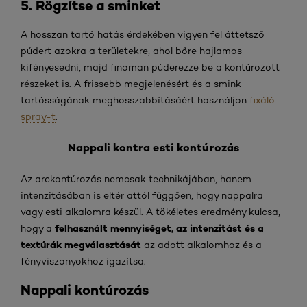
5. Rögzítse a sminket
A hosszan tartó hatás érdekében vigyen fel
áttetsző
púdert
azokra a területekre, ahol bőre hajlamos
kifényesedni, majd finoman púderezze be a kontúrozott
részeket is. A frissebb megjelenésért és a smink
tartósságának meghosszabbításáért használjon
fixáló
spray-t
.
Nappali kontra esti kontúrozás
Az arckontúrozás nemcsak technikájában, hanem
intenzitásában is eltér attól függően, hogy nappalra
vagy esti alkalomra készül. A tökéletes eredmény kulcsa,
felhasznált mennyiséget, az intenzitást és a
hogy a
textúrák megválasztását
az adott alkalomhoz és a
fényviszonyokhoz igazítsa.
Nappali kontúrozás