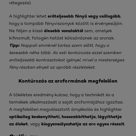
rétegezés).
erőteljesebb fényű vagy csillogóbb
A highlighter lehet
,
hogy a tompább fényviszonyok között is érvényesüljön.
élesebb vonalaktól
Ne féljen a kissé
sem, amelyek
kifinomult, fotogén hatást kölcsönöznek az arcnak.
Tipp:
Nappali sminknél tartsa szem előtt, hogy a
kevesebb néha több. Az esti kontúrozás ezzel szemben
erőteljesebb kontrasztokat igényel, mivel a mesterséges
fény részben elnyeli az apróbb részleteket.
Kontúrozás az arcformának megfelelően
A tökéletes eredmény kulcsa, hogy a technikát és a
termékek alkalmazását a saját arcformájához igazítsa.
A megfelelően megválasztott árnyékolás és highlighter
optikailag keskenyítheti, hosszabbíthatja, lágyíthatja
az éleket
kiegyensúlyozhatja az arc egyes részeit
, vagy
.