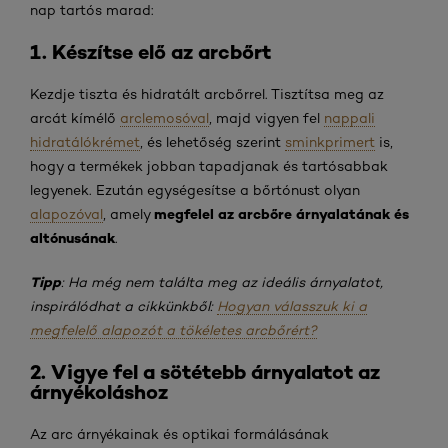
nap tartós marad:
1. Készítse elő az arcbőrt
Kezdje tiszta és hidratált arcbőrrel. Tisztítsa meg az
arcát kímélő
arclemosóval
, majd vigyen fel
nappali
hidratálókrémet
, és lehetőség szerint
sminkprimert
is,
hogy a termékek jobban tapadjanak és tartósabbak
legyenek. Ezután egységesítse a bőrtónust olyan
megfelel az arcbőre árnyalatának és
alapozóval
, amely
altónusának
.
Tipp
: Ha még nem találta meg az ideális árnyalatot,
inspirálódhat a cikkünkből:
Hogyan válasszuk ki a
megfelelő alapozót a tökéletes arcbőrért?
2. Vigye fel a sötétebb árnyalatot az
árnyékoláshoz
Az arc árnyékainak és optikai formálásának