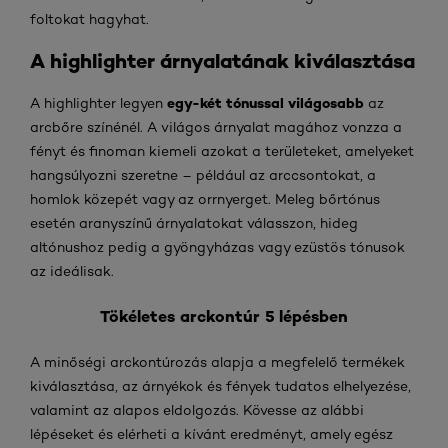
foltokat hagyhat.
A highlighter árnyalatának kiválasztása
egy-két tónussal világosabb
A highlighter legyen
az
arcbőre színénél. A világos árnyalat magához vonzza a
fényt és finoman kiemeli azokat a területeket, amelyeket
hangsúlyozni szeretne – például az arccsontokat, a
homlok közepét vagy az orrnyerget. Meleg bőrtónus
esetén aranyszínű árnyalatokat válasszon, hideg
altónushoz pedig a gyöngyházas vagy ezüstös tónusok
az ideálisak.
Tökéletes arckontúr 5 lépésben
A minőségi arckontúrozás alapja a megfelelő termékek
kiválasztása, az árnyékok és fények tudatos elhelyezése,
valamint az alapos eldolgozás. Kövesse az alábbi
lépéseket és elérheti a kívánt eredményt, amely egész