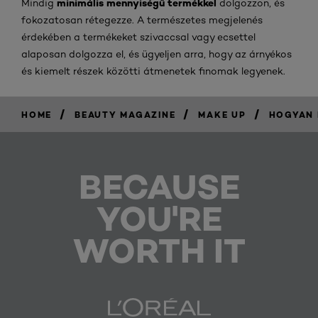
minimális mennyiségű termékkel
Mindig
dolgozzon, és
fokozatosan rétegezze. A természetes megjelenés
érdekében a termékeket szivaccsal vagy ecsettel
alaposan dolgozza el, és ügyeljen arra, hogy az árnyékos
és kiemelt részek közötti átmenetek finomak legyenek.
/
/
/
HOME
BEAUTY MAGAZINE
MAKE UP
HOGYAN 
BECAUSE
YOU'RE
WORTH IT