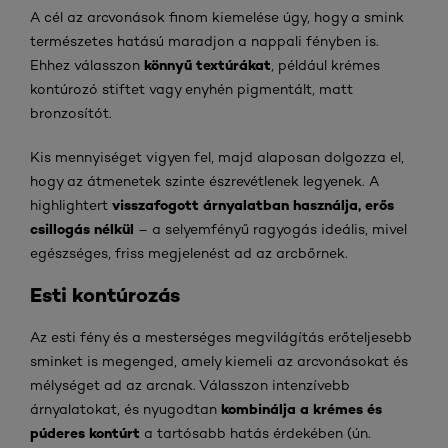
A cél az arcvonások finom kiemelése úgy, hogy a smink
természetes hatású maradjon a nappali fényben is.
könnyű textúrákat
Ehhez válasszon
, például krémes
kontúrozó stiftet vagy enyhén pigmentált, matt
bronzosítót.
Kis mennyiséget vigyen fel, majd alaposan dolgozza el,
hogy az átmenetek szinte észrevétlenek legyenek. A
visszafogott árnyalatban használja, erős
highlightert
csillogás nélkül
– a selyemfényű ragyogás ideális, mivel
egészséges, friss megjelenést ad az arcbőrnek.
Esti kontúrozás
Az esti fény és a mesterséges megvilágítás erőteljesebb
sminket is megenged, amely kiemeli az arcvonásokat és
mélységet ad az arcnak. Válasszon intenzívebb
kombinálja a krémes és
árnyalatokat, és nyugodtan
púderes kontúrt
a tartósabb hatás érdekében (ún.