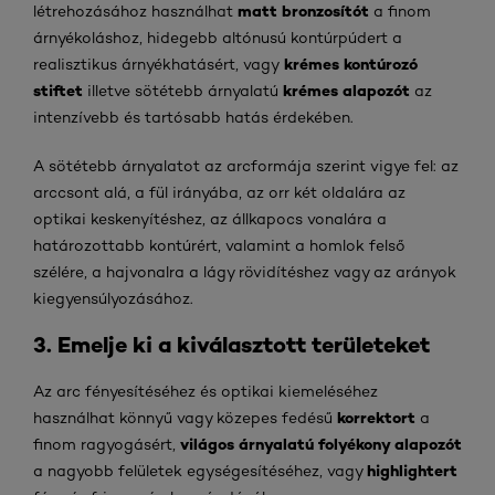
matt bronzosítót
létrehozásához használhat
a finom
árnyékoláshoz, hidegebb altónusú kontúrpúdert a
krémes kontúrozó
realisztikus árnyékhatásért, vagy
stiftet
krémes alapozót
illetve sötétebb árnyalatú
az
intenzívebb és tartósabb hatás érdekében.
A sötétebb árnyalatot az arcformája szerint vigye fel: az
arccsont alá, a fül irányába, az orr két oldalára az
optikai keskenyítéshez, az állkapocs vonalára a
határozottabb kontúrért, valamint a homlok felső
szélére, a hajvonalra a lágy rövidítéshez vagy az arányok
kiegyensúlyozásához.
3. Emelje ki a kiválasztott területeket
Az arc fényesítéséhez és optikai kiemeléséhez
korrektort
használhat könnyű vagy közepes fedésű
a
világos árnyalatú folyékony alapozót
finom ragyogásért,
highlightert
a nagyobb felületek egységesítéséhez, vagy