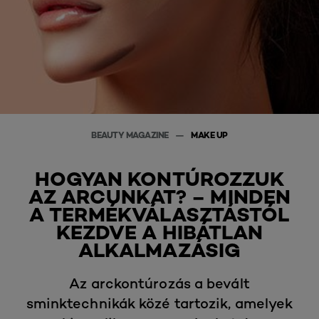
BEAUTY MAGAZINE
MAKE UP
HOGYAN KONTÚROZZUK
AZ ARCUNKAT? – MINDEN
A TERMÉKVÁLASZTÁSTÓL
KEZDVE A HIBÁTLAN
ALKALMAZÁSIG
Az arckontúrozás a bevált
sminktechnikák közé tartozik, amelyek