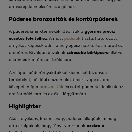
orrnyereg kiemelésére szolgálnak.
Púderes bronzosítók és kontúrpúderek
gyors és precíz
A púderes sminktermékek ideálisak a
ecsetes felvitelhez
. A matt
púderek
tiszta, határozott
árnyékot képesek adni, amely egész nap tartós marad az
zsírosabb bőrtípusra
arcbőrön. Kiválóan beválnak
, illetve
a krémes kontúrozás fixálására.
A világos púderárnyalatokkal kiemelhet bizonyos
területeket, például a szem alatti részt vagy az arc
közepét, míg a
bronzosítók
és sötét púderek ideálisak az
arc formálására és az élek lágyítására.
Highlighter
Akár folyékony, krémes vagy púderes állagúak, mindig
azokra a
arra szolgálnak, hogy fényt vonzzanak