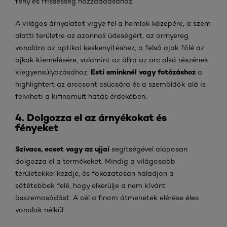
fény és frissesség hozzáadásához.
A világos árnyalatot vigye fel a homlok közepére, a szem
alatti területre az azonnali üdeségért, az orrnyereg
vonalára az optikai keskenyítéshez, a felső ajak fölé az
ajkak kiemelésére, valamint az állra az arc alsó részének
Esti sminknél vagy fotózáshoz
kiegyensúlyozásához.
a
highlightert az arccsont csúcsára és a szemöldök alá is
felviheti a kifinomult hatás érdekében.
4. Dolgozza el az árnyékokat és
fényeket
Szivacs, ecset vagy az ujjai
segítségével alaposan
dolgozza el a termékeket. Mindig a világosabb
területekkel kezdje, és fokozatosan haladjon a
sötétebbek felé, hogy elkerülje a nem kívánt
összemosódást. A cél a finom átmenetek elérése éles
vonalak nélkül.