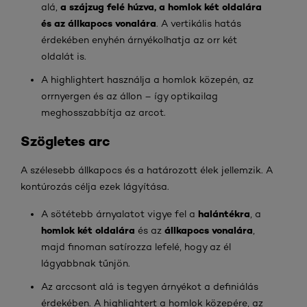
a szájzug felé húzva, a homlok két oldalára
alá,
és az állkapocs vonalára
. A vertikális hatás
érdekében enyhén árnyékolhatja az orr két
oldalát is.
A highlightert használja a homlok közepén, az
orrnyergen és az állon – így optikailag
meghosszabbítja az arcot.
Szögletes arc
A szélesebb állkapocs és a határozott élek jellemzik. A
kontúrozás célja ezek lágyítása.
halántékra
A sötétebb árnyalatot vigye fel a
, a
homlok két oldalára
állkapocs vonalára
és az
,
majd finoman satírozza lefelé, hogy az él
lágyabbnak tűnjön.
Az arccsont alá is tegyen árnyékot a definiálás
érdekében. A highlightert a homlok közepére, az