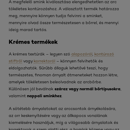
A megfelelő smink kiválasztása elengedhetetlen az arc
tökéletes kontúrozáshoz. A választott termék határozza
meg, mennyire könnyen tudja felvinni a sminket,
mennyire olvad össze természetesen a bőrrel, és mennyi
ideig marad tartós.
Krémes termékek
A krémes textúrák – legyen szó
alapozóról
,
kontúrozó
stiftről
vagy
korrektoról
– könnyen felvihetők és
eldolgozhatók. Sűrűbb állaguk lehetővé teszi, hogy
természetes, finoman árnyalt átmeneteket hozzon létre,
amelyek tökéletesen beleolvadnak az arcbőrbe.
száraz vagy normál bőrtípusokra
Különösen jól beválnak
,
nappali sminkhez
valamint
.
A sötétebb árnyalatokat az arccsontok árnyékolására,
az orr keskenyítésére vagy az állkapocs vonalának
kiemelésére használjuk, míg a világosabb árnyalatok és
korrektorok a szem alatti rész, a homlok közepe vagy az