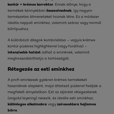
kontúr + krémes korrektor
. Ennek előnye, hogy a
összeolvadnak
termékek könnyebben
, így nagyon
természetes átmeneteket hoznak létre. Ez a módszer
ideális nappali sminkhez, valamint száraz vagy normál
bőrtípushoz.
A különböző állagok kombinálása – vagyis krémes
kontúr púderes highlighterrel (vagy fordítva) –
intenzívebb hatást
adhat a sminknek, valamint
meghosszabbíthatja a tartósságát.
Rétegezés az esti sminkhez
A profi sminkesek gyakran krémes termékeket
használnak alapként, majd áttetsző púderrel fixálják a
megfelelő árnyalatban. Ezt az eljárást rétegezésnek
(angolul layering) nevezik, és ideális esti sminkhez,
különleges alkalmakra
zsírosodásra hajlamos
vagy
bőrre
.