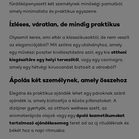
fürdőköpenyszett két személynek minőségi pamutból,
amely minimalista és praktikus egyszerre.
Ízléses, váratlan, de mindig praktikus
Olyasmit keres, ami eltér a klasszikusoktól, de nem veszít
az eleganciájából? Mit szólna egy utalványhoz, amely
otthoni
egy művészi poszter kiválasztására szól, egy kis
kiegészítőre egy helyi tervezőtől
, vagy egy csomagra,
amely egy hétvégi kiruccanást biztosít a városból?
Ápolás két személynek, amely összehoz
Elegáns és praktikus ajándék lehet egy pároknak szánt
ajándék is, amely biztosítja a közös pillanatokat. A
dizájner gyertyák, az otthoni wellness szett, az
ápoló kozmetikumokat
aromaterápiás olajok vagy egy
tartalmazó ajándékcsomag
teret ad az új rituáléknak és
békét hoz a napi ritmusba.