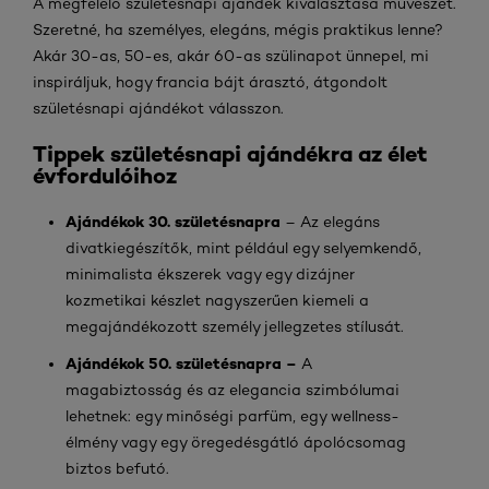
A megfelelő születésnapi ajándék kiválasztása művészet.
Szeretné, ha személyes, elegáns, mégis praktikus lenne?
Akár 30-as, 50-es, akár 60-as szülinapot ünnepel, mi
inspiráljuk, hogy francia bájt árasztó, átgondolt
születésnapi ajándékot válasszon.
Tippek születésnapi ajándékra az élet
évfordulóihoz
Ajándékok 30. születésnapra
– Az elegáns
divatkiegészítők, mint például egy selyemkendő,
minimalista ékszerek vagy egy dizájner
kozmetikai készlet nagyszerűen kiemeli a
megajándékozott személy jellegzetes stílusát.
Ajándékok 50. születésnapra –
A
magabiztosság és az elegancia szimbólumai
lehetnek: egy minőségi parfüm, egy wellness-
élmény vagy egy öregedésgátló ápolócsomag
biztos befutó.