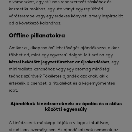
alvómaszkot, egy stílusos rendszerezőt táskához és
kozmetikumokhoz, egy utalványt egy repülőtéri
váróterembe vagy egy érdekes könyvet, amely inspirációt
ad a következő kalandhoz.
Offline pillanatokra
Amikor a „kikapcsolás” lehetőségét ajándékozza, akkor
többet ad, mint egy egyszerű dolgot. Mit szólna egy
kézzel bekötött jegyzetfüzethez az újrakezdéshez
, egy
minimalista kancsóhoz vagy egy csomag minőségi
teához szűrővel? Tökéletes ajándék azoknak, akik
értékelik a csendet, a rituálékat és a képernyőmentes
időt.
Ajándékok tinédzsereknek: az ápolás és a stílus
közötti egyensúly
A tinédzserek másképp látják a világot: intuitívan,
vizuálisan, személyesen. Az ajándékaiknak nemcsak az