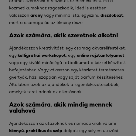
örömet szereznek a részletek szerelmeseinek. Ha a
kozmetikumokhoz ragaszkodik, ideális esetben
arany
díszdobozt
válasszon
vagy minimalista, egyszínű
,
mert a csomagolás az élmény része.
Azok számára, akik szeretnek alkotni
Ajándékozzon kreativitást: egy csomag akvarellfestéket,
kalligráfiai workshopot
online rajztanfolyamot
egy
, egy
vagy egy kiváló minőségű fotóalbumot a kézzel készített
befejezéshez. Vagy válasszon egy készletet természetes
gyertyák, házi szappan vagy saját parfüm készítéséhez.
Általában azok az ajándékok a legemlékezetesebbek,
amelyek teret adnak az alkotásnak.
Azok számára, akik mindig mennek
valahová
Ajándékozzon az utazóknak és nomádoknak valami
könnyű, praktikus és szép
dolgot: egy selyem utazási