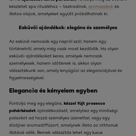
készletet spa rituáléhoz – testradírok,
arcmaszkok
és
illatos olajok, amelyeket együtt próbálhatnak ki.
Esküvői ajándékok: elegáns és személyes
Az esküvő nemcsak egy napról szól, hanem egy
történetről, amely még csak most kezdődik. Ha olyan
esküvői ajándékokat keres, amelyek nemcsak
személyesek, hanem időtlenek is, akkor olyan
választékunk van, amely lenyűgözi az eleganciájával és
figyelmességével.
Elegancia és kényelem egyben
kézzel fújt prosecco
Fontolja meg egy elegáns,
pohárkészlet
ajándékozását, amelyhez egy minőségi
palackot ad hozzá személyes üzenettel, vagy egy
dizájner aromadiffúzort, amelynek illata az otthonuk
illatává válik. Remek választás lehet egy luxus