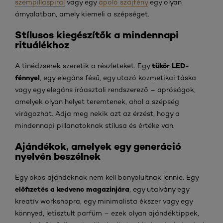
szempillaspirál
vagy egy
ápoló szájfény
egy olyan
árnyalatban, amely kiemeli a szépséget.
Stílusos kiegészítők a mindennapi
rituálékhoz
tükör
LED-
A tinédzserek szeretik a részleteket. Egy
fénnyel
, egy elegáns fésű, egy utazó kozmetikai táska
vagy egy elegáns íróasztali rendszerező – apróságok,
amelyek olyan helyet teremtenek, ahol a szépség
virágozhat. Adja meg nekik azt az érzést, hogy a
mindennapi pillanatoknak stílusa és értéke van.
Ajándékok, amelyek egy generáció
nyelvén beszélnek
Egy okos ajándéknak nem kell bonyolultnak lennie. Egy
előfizetés a kedvenc magazinjára
, egy utalvány egy
kreatív workshopra, egy minimalista ékszer vagy egy
könnyed, letisztult parfüm – ezek olyan ajándéktippek,