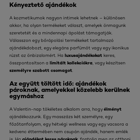
Kényeztető ajándékok
A kozmetikumok nagyon intimek lehetnek – különösen
akkor, ha olyan termékeket választ, amelyek önmagunk
szeretetét és a mindennapi ápolást támogatják.
Válasszon egy bőrápolási termékeket tartalmazó
ajándékdobozt, egy elegáns parfümöt vagy egy ikonikus
luxusajándékokat
rúzst az önbizalomért. Ha
keres,
limitált kollekciókra
összpontosítson a
, vagy készítsen
személyre szabott csomagot
.
Az együtt töltött idő: ajándékok
pároknak, amelyekkel közelebb kerülnek
egymáshoz
élményt
A Valentin-nap tökéletes alkalom arra, hogy
ajándékozzunk. Egy masszázs két személyre, egy
főzőtanfolyam, egy hétvégi wellness vagy egy vacsora a
kedvenc éttermében nem csupán ajándék, hanem emlék
ajándékot keres pároknak
is. Ha
, fontolja meg az otthoni