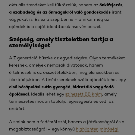
önkifejezés,
aktuális trendeket kell tükrözniük, hanem az
a szabadság és az önmagukról való gondoskodás
iránti
vágyukat is. És ez a szép benne – amikor még az
ajándék is a saját identitásuk nyelvén beszél.
Szépség, amely tiszteletben tartja a
személyiséget
A Z generáció büszke az egyediségére. Olyan termékeket
keresnek, amelyek nemcsak divatosak, hanem
értelmesek is az összetételükben, megjelenésükben és
filozófiájukban. A tinédzsereknek szóló ajándék lehet egy
első bőrápolási rutin gyengéd, hidratáló vagy fedő
ápolással
. Ideális lehet egy
színezett BB krém
, amely
természetes módon táplálja, egységesíti és védi az
arcbőrt.
A smink nem a fedésről szól, hanem a játékosságról és a
magabiztosságról – egy könnyű
highlighter
,
minőségi