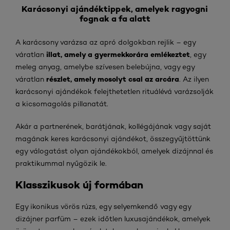
Karácsonyi ajándéktippek, amelyek ragyogni
fognak a fa alatt
A karácsony varázsa az apró dolgokban rejlik – egy
illat, amely a gyermekkorára emlékeztet
váratlan
, egy
meleg anyag, amelybe szívesen belebújna, vagy egy
részlet, amely mosolyt csal az arcára
váratlan
. Az ilyen
karácsonyi ajándékok felejthetetlen rituálévá varázsolják
a kicsomagolás pillanatát.
Akár a partnerének, barátjának, kollégájának vagy saját
magának keres karácsonyi ajándékot, összegyűjtöttünk
egy válogatást olyan ajándékokból, amelyek dizájnnal és
praktikummal nyűgözik le.
Klasszikusok új formában
Egy ikonikus vörös rúzs, egy selyemkendő vagy egy
dizájner parfüm – ezek időtlen luxusajándékok, amelyek