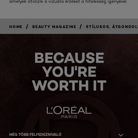
amelyek ötvözik a vizuális érzéket a hitelesség igényével.
/
/
HOME
BEAUTY MAGAZINE
STÍLUSOS, ÁTGONDOL
BECAUSE
YOU'RE
WORTH IT
MÉG TÖBB FELFEDEZNIVALÓ