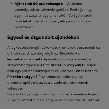
Ajándékok 60. születésnapra –
Általában
személyesek és szívmelengetőek. Fontolja meg
egy masszázsra, egy pihentető hétvégére szóló
ajándékutalványt vagy egy elegáns valódi bőr
pénztárcát.
Egyedi és átgondolt ajándékok
A legkedvesebb ajándékok azok, amelyek passzolnak az
Érdeklődik a
ajándékozott személyiségéhez.
kozmetikumok iránt?
Ajándékozzon egy személyre
Szereti a könyveket?
szabott bőrápolási rutint.
Adjon
neki egy stílusos könyvjelzőt és kellemes illatot beltérre.
Pihenésre vágyik?
Egy szépségkezelésre vagy
aromaterápiás masszázsra szóló utalvány remek
választás.
Fontos, hogy az ajándék átgondolt és személyes legyen
– így mutathatja meg, hogy valóban törődik az illetővel.