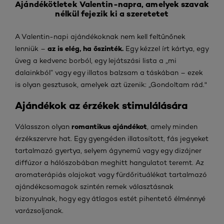
Ajándékötletek Valentin-napra, amelyek szavak
nélkül fejezik ki a szeretetet
A Valentin-napi ajándékoknak nem kell feltűnőnek
az is elég, ha őszinték.
lenniük –
Egy kézzel írt kártya, egy
üveg a kedvenc borból, egy lejátszási lista a „mi
dalainkból” vagy egy illatos balzsam a táskában – ezek
is olyan gesztusok, amelyek azt üzenik: „Gondoltam rád."
Ajándékok az érzékek stimulálására
romantikus ajándékot
Válasszon olyan
, amely minden
érzékszervre hat. Egy gyengéden illatosított, fás jegyeket
tartalmazó gyertya, selyem ágynemű vagy egy dizájner
diffúzor a hálószobában meghitt hangulatot teremt. Az
aromaterápiás olajokat vagy fürdőrituálékat tartalmazó
ajándékcsomagok szintén remek választásnak
bizonyulnak, hogy egy átlagos estét pihentető élménnyé
varázsoljanak.