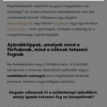
Megfeledkezett valamiről és gyors megoldásra van
szüksége? Az utolsó pillanatos ajándékoknak nem kell
unalmasnak lenniük. Válasszon egy elegáns
szempillaspirált
, egy tápláló
szájfényt
vagy egy ikonikus
vörös rúzst
– ezek apróságok, amelyek a szépség és a
magabiztosság nyelvét beszélik.
Ajándéktippek, amelyek mind a
férfiaknak, mind a nőknek tetszeni
fognak
Ne feledkezzünk meg a férfiakról sem. A hidratáló
bőrápolók, a finoman illatosított tusfürdők vagy a
szakállápoló csomagok
pont megfelelőek lehetnek
partnere, testvére vagy kollégája számára.
Hogyan válasszuk ki a születésnapi ajándékot,
amely igazán tetszeni fog az ünnepeltnek?