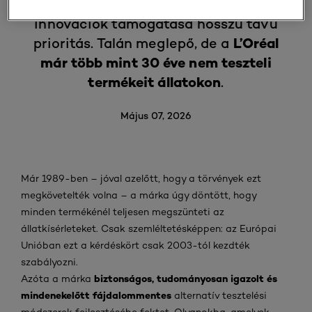
állatok védelme és a tudományos
innovációk támogatása hosszú távú
L’Oréal
prioritás. Talán meglepő, de a
már több mint 30 éve nem teszteli
termékeit állatokon
.
Május 07, 2026
Már 1989-ben – jóval azelőtt, hogy a törvények ezt
megkövetelték volna – a márka úgy döntött, hogy
minden termékénél teljesen megszünteti az
állatkísérleteket. Csak szemléltetésképpen: az Európai
Unióban ezt a kérdéskört csak 2003-tól kezdték
szabályozni.
biztonságos, tudományosan igazolt és
Azóta a márka
mindenekelőtt fájdalommentes
alternatív tesztelési
.
módszerek fejlesztésébe fektet
Olyanokba, amelyek