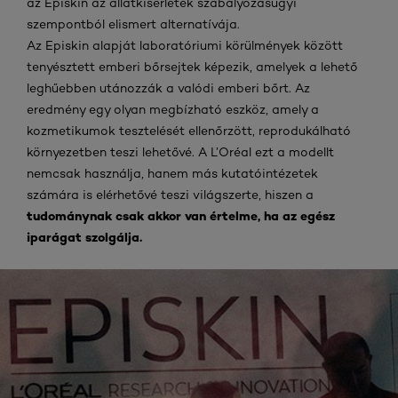
az Episkin az állatkísérletek szabályozásügyi
szempontból elismert alternatívája.
Az Episkin alapját laboratóriumi körülmények között
tenyésztett emberi bőrsejtek képezik, amelyek a lehető
leghűebben utánozzák a valódi emberi bőrt. Az
eredmény egy olyan megbízható eszköz, amely a
kozmetikumok tesztelését ellenőrzött, reprodukálható
környezetben teszi lehetővé. A L’Oréal ezt a modellt
nemcsak használja, hanem más kutatóintézetek
számára is elérhetővé teszi világszerte, hiszen a
tudománynak csak akkor van értelme, ha az egész
iparágat szolgálja.