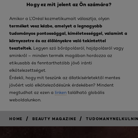
Hogy ez mit jelent az Ön számára?
Amikor a L’Oréal kozmetikumait választja, olyan
terméket vesz kézbe, amelyet a legnagyobb
tudományos pontossággal, kíméletességgel, valamint a
környezetre és az élőlényekre való tekintettel
teszteltek.
Legyen szó bőrápolásról, hajápolásról vagy
sminkről – minden termék magában hordozza az
etikusabb és fenntarthatóbb jövő iránti
elkötelezettséget.
Érdekli, hogy mit teszünk az állatkísérletektől mentes
jövőért való elköteleződésünk érdekében? Mindent
megtudhat az ezen a
linken
található globális
weboldalunkon.
/
/
HOME
BEAUTY MAGAZINE
TUDOMANYNELKULNI