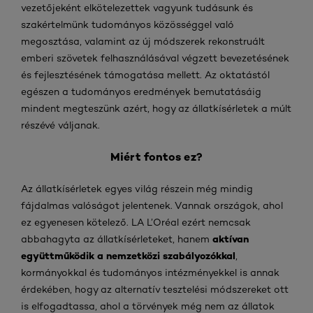
vezetőjeként elkötelezettek vagyunk tudásunk és
szakértelmünk tudományos közösséggel való
megosztása, valamint az új módszerek rekonstruált
emberi szövetek felhasználásával végzett bevezetésének
és fejlesztésének támogatása mellett. Az oktatástól
egészen a tudományos eredmények bemutatásáig
mindent megteszünk azért, hogy az állatkísérletek a múlt
részévé váljanak.
Miért fontos ez?
Az állatkísérletek egyes világ részein még mindig
fájdalmas valóságot jelentenek. Vannak országok, ahol
ez egyenesen kötelező. LA L’Oréal ezért nemcsak
aktívan
abbahagyta az állatkísérleteket, hanem
együttműködik a nemzetközi szabályozókkal
,
kormányokkal és tudományos intézményekkel is annak
érdekében, hogy az alternatív tesztelési módszereket ott
is elfogadtassa, ahol a törvények még nem az állatok