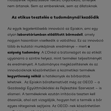
nem ártanak. Sem az embereknek, sem az állatoknak.
Az etikus tesztelés a tudománynál kezdődik
Az egyik legjelentősebb innováció az Episkin, ami egy
laboratóriumban előállított bőrmodell
olyan
, amely
nagyon hasonlóan viselkedik a valódihoz. Ez az innováció
a
több év kutatói munkájának eredménye – mert
szépség tudomány
. A L’Oréal a biztonságot és az etikát
ugyanarra a szintre helyezi, mint termékei teljesítményét
és eredményeit. A tudományos megközelítésnek és az
innovációknak köszönhetően a kozmetikai termékek
kegyetlenség nélkül
is hatékonyak és bőrbarátok
lehetnek . Az Episkin bőralternatívát még az OECD – a
Gazdasági Együttműködési és Fejlesztési Szervezet – is
elismeri. A termékeknek ezután irritációs teszten kell
átesniük, ahol azt vizsgálják, hogyan hat a termék a bőr
egyes rétegeinek sejtjeire. Az OECD-nek köszönhetően