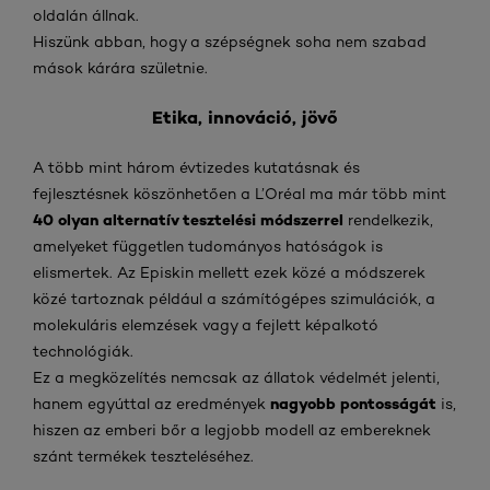
oldalán állnak.
Hiszünk abban, hogy a szépségnek soha nem szabad
mások kárára születnie.
Etika, innováció, jövő
A több mint három évtizedes kutatásnak és
fejlesztésnek köszönhetően a L’Oréal ma már több mint
40 olyan alternatív tesztelési módszerrel
rendelkezik,
amelyeket független tudományos hatóságok is
elismertek. Az Episkin mellett ezek közé a módszerek
közé tartoznak például a számítógépes szimulációk, a
molekuláris elemzések vagy a fejlett képalkotó
technológiák.
Ez a megközelítés nemcsak az állatok védelmét jelenti,
nagyobb pontosságát
hanem egyúttal az eredmények
is,
hiszen az emberi bőr a legjobb modell az embereknek
szánt termékek teszteléséhez.