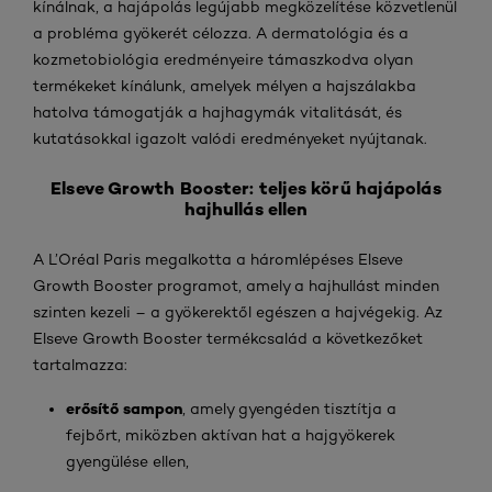
kínálnak, a hajápolás legújabb megközelítése közvetlenül
a probléma gyökerét célozza. A dermatológia és a
kozmetobiológia eredményeire támaszkodva olyan
termékeket kínálunk, amelyek mélyen a hajszálakba
hatolva támogatják a hajhagymák vitalitását, és
kutatásokkal igazolt valódi eredményeket nyújtanak.
Elseve Growth Booster: teljes körű hajápolás
hajhullás ellen
A L’Oréal Paris megalkotta a háromlépéses Elseve
Growth Booster programot, amely a hajhullást minden
szinten kezeli – a gyökerektől egészen a hajvégekig. Az
Elseve Growth Booster termékcsalád a következőket
tartalmazza:
erősítő sampon
, amely gyengéden tisztítja a
fejbőrt, miközben aktívan hat a hajgyökerek
gyengülése ellen,