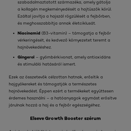
szabadalmaztatott származéka, amely gátolja
a kollagén megkeményedését a hajtüszők körül.
Ezáltal javítja a hajszál rögzülését a fejbőrben,
és meghosszabbítja annak életciklusát.
Niacinamid
(B3-vitamin) – támogatja a fejbőr
vérkeringését, és kedvező környezetet teremt a
hajnövekedéshez.
Gingerol
– gyömbérkivonat, amely antioxidáns
és stimuláló hatásáról ismert.
Ezek az összetevők célzottan hatnak, erősítik a
hajgyökereket és támogatják a természetes
hajnövekedést. Éppen ezért a termékeket együttesen
érdemes használni – a hatóanyagok egymást erősítve
járulnak hozzá a haj és a fejbőr egészségéhez.
Elseve Growth Booster szérum