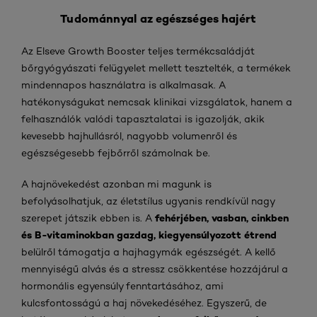
Tudománnyal az egészséges hajért
Az Elseve Growth Booster teljes termékcsaládját
bőrgyógyászati felügyelet mellett tesztelték, a termékek
mindennapos használatra is alkalmasak. A
hatékonyságukat nemcsak klinikai vizsgálatok, hanem a
felhasználók valódi tapasztalatai is igazolják, akik
kevesebb hajhullásról, nagyobb volumenről és
egészségesebb fejbőrről számolnak be.
A hajnövekedést azonban mi magunk is
befolyásolhatjuk, az életstílus ugyanis rendkívül nagy
fehérjében, vasban, cinkben
szerepet játszik ebben is. A
és B-vitaminokban gazdag, kiegyensúlyozott étrend
belülről támogatja a hajhagymák egészségét. A kellő
mennyiségű alvás és a stressz csökkentése hozzájárul a
hormonális egyensúly fenntartásához, ami
kulcsfontosságú a haj növekedéséhez. Egyszerű, de