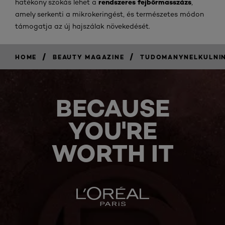
rendszeres fejbőrmasszázs
hatékony szokás lehet a
,
amely serkenti a mikrokeringést, és természetes módon
támogatja az új hajszálak növekedését.
/
/
HOME
BEAUTY MAGAZINE
TUDOMANYNELKULNI
BECAUSE
YOU'RE
WORTH IT