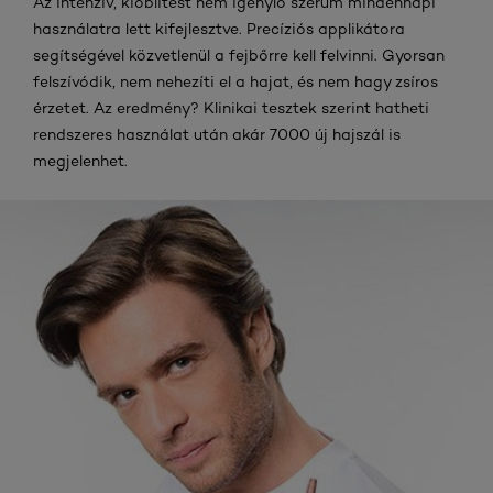
Az intenzív, kiöblítést nem igénylő szérum mindennapi
használatra lett kifejlesztve. Precíziós applikátora
segítségével közvetlenül a fejbőrre kell felvinni. Gyorsan
felszívódik, nem nehezíti el a hajat, és nem hagy zsíros
érzetet. Az eredmény? Klinikai tesztek szerint hatheti
rendszeres használat után akár 7000 új hajszál is
megjelenhet.