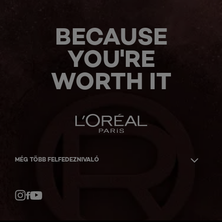
BECAUSE
YOU'RE
WORTH IT
MÉG TÖBB FELFEDEZNIVALÓ
Facebook
YouTube
Instagram