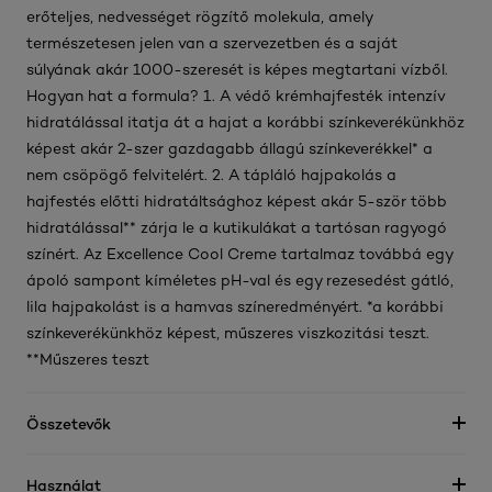
erőteljes, nedvességet rögzítő molekula, amely
természetesen jelen van a szervezetben és a saját
súlyának akár 1000-szeresét is képes megtartani vízből.
Hogyan hat a formula? 1. A védő krémhajfesték intenzív
hidratálással itatja át a hajat a korábbi színkeverékünkhöz
képest akár 2-szer gazdagabb állagú színkeverékkel* a
nem csöpögő felvitelért. 2. A tápláló hajpakolás a
hajfestés előtti hidratáltsághoz képest akár 5-ször több
hidratálással** zárja le a kutikulákat a tartósan ragyogó
színért. Az Excellence Cool Creme tartalmaz továbbá egy
ápoló sampont kíméletes pH-val és egy rezesedést gátló,
lila hajpakolást is a hamvas színeredményért. *a korábbi
színkeverékünkhöz képest, műszeres viszkozitási teszt.
**Műszeres teszt
Összetevők
Használat