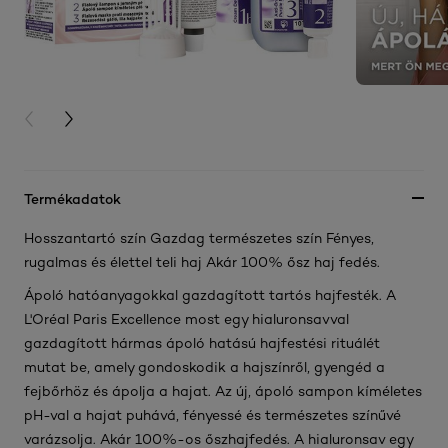
PREVIOUS CARD
NEXT CARD
Termékadatok
Hosszantartó szín Gazdag természetes szín Fényes,
rugalmas és élettel teli haj Akár 100% ősz haj fedés.
Ápoló hatóanyagokkal gazdagított tartós hajfesték. A
L'Oréal Paris Excellence most egy hialuronsavval
gazdagított hármas ápoló hatású hajfestési rituálét
mutat be, amely gondoskodik a hajszínről, gyengéd a
fejbőrhöz és ápolja a hajat. Az új, ápoló sampon kíméletes
pH-val a hajat puhává, fényessé és természetes színűvé
varázsolja. Akár 100%-os őszhajfedés. A hialuronsav egy