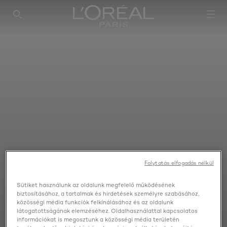
SEARCH THIS SITE
Folytatás elfogadás nélkül
Sütiket használunk az oldalunk megfelelő működésének
biztosításához, a tartalmak és hirdetések személyre szabásához,
közösségi média funkciók felkínálásához és az oldalunk
látogatottságának elemzéséhez. Oldalhasználattal kapcsolatos
információkat is megosztunk a közösségi média területén