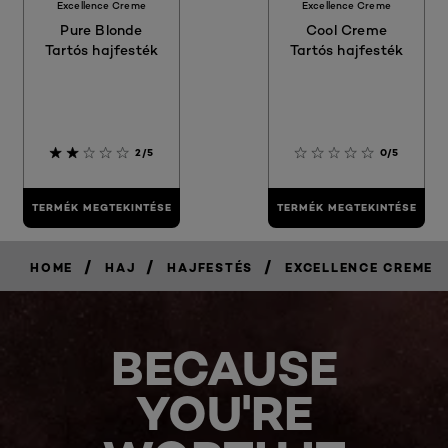
Excellence Creme
Excellence Creme
Pure Blonde
Cool Creme
Tartós hajfesték
Tartós hajfesték
2/5
0/5
TERMÉK MEGTEKINTÉSE
TERMÉK MEGTEKINTÉSE
/
/
/
HOME
HAJ
HAJFESTÉS
EXCELLENCE CREME
BECAUSE
YOU'RE