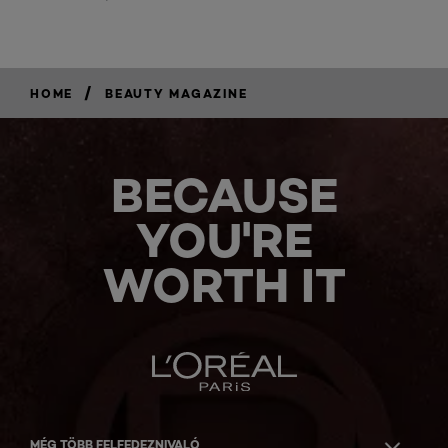
/
HOME
BEAUTY MAGAZINE
BECAUSE
YOU'RE
WORTH IT
MÉG TÖBB FELFEDEZNIVALÓ