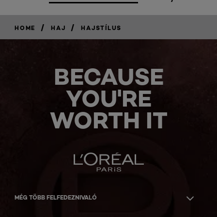
/
/
HOME
HAJ
HAJSTÍLUS
BECAUSE
YOU'RE
WORTH IT
MÉG TÖBB FELFEDEZNIVALÓ