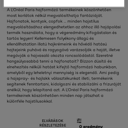
A L'Oréal Paris hajformázó termékeinek köszönhetően
most korlátok nélkül megvalósíthatja fantáziáját.
Hajfonatok, kontyok, copfok ... minden hajstílus
megvalósításához elengedhetetlen az ahhoz illő hajápolási
termék használata, hogy a végeredmény kifogástalan és
tartós legyen! Kellemesen folyékony állagú és
ellenállhatatlan illatú hajkrémeink és hővédő hatású
hajtejeink puhává és ragyogóvá varázsolják a haját, illetve
megóvják a hajvasaló okozta roncsolódástól. Szeretné
hangsúlyosabbá tenni a hajfonatait? Bízzon dúsító és
elnehezítés nélküli hatást kifejtő hajformázó habunkban,
amelyből egy leheletnyi mennyiség is elegendő. Ami pedig
a hajspray- és hajlakk választékunkat illeti, termékeink
segítenek fenntartani, kidolgozni és stabilizálni a frizuráját
anélkül, hogy lelapítaná azt. A L'Oréal Paris hajformázó
termékeinek köszönhetően minden nap játszhat a
különféle hajstílusokkal.
ELVÁRÁSOK
RÉSZLETEZÉSE
0 eredmény