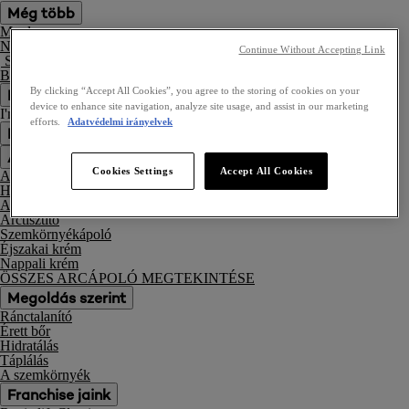
Még több
Mugler
Nyári megjelenés
Continue Without Accepting Link
Sminktükör
Próbálja ki bármelyik sminket, mielőtt megvásárolná
Bőrápolás
By clicking “Accept All Cookies”, you agree to the storing of cookies on your
Bőrápolás
device to enhance site navigation, analyze site usage, and assist in our marketing
I'm looking for:
efforts.
Adatvédelmi irányelvek
Products
Tips & Trends
Arcápolás
Cookies Settings
Accept All Cookies
Arcmaszk
Hidratáló arckrém
Arcszérum
Arctisztító
Szemkörnyékápoló
Éjszakai krém
Nappali krém
ÖSSZES ARCÁPOLÓ MEGTEKINTÉSE
Megoldás szerint
Ránctalanító
Érett bőr
Hidratálás
Táplálás
A szemkörnyék
Franchise jaink