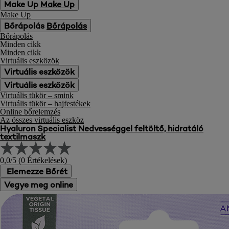
Make Up
Make Up
Make Up
Bőrápolás
Bőrápolás
Bőrápolás
Minden cikk
Minden cikk
Virtuális eszközök
Virtuális eszközök
Virtuális eszközök
Virtuális tükör – smink
Virtuális tükör – hajfestékek
Online bőrelemzés
Az összes virtuális eszköz
Hyaluron Specialist
Nedvességgel feltöltő, hidratáló
textilmaszk
0,0/5 (0 Értékelések)
Elemezze Bőrét
Vegye meg online