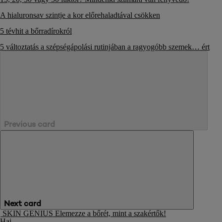
A hialuronsav szintje a kor előrehaladtával csökken
5 tévhit a bőrradírokról
5 változtatás a szépségápolási rutinjában a ragyogóbb szemek
…
ért
Previous card
Next card
SKIN GENIUS
Elemezze a bőrét, mint a szakértők!
Haj