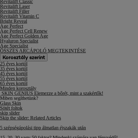
Revitalift Classic
Revitalift Laser
Revitalift Filler
Revitalift Vitamin C
Bright Reveal
Age Perfect
Age Perfect Cell Renew
Age Perfect Golden Age
Hyaluron Specialist
Age Specialist
ÖSSZES ARCÁPOLÓ MEGTEKINTÉSE
Korosztály szerint
25 éves kortól
35 éves kortól
45 éves kortól
55 éves kortól
65 éves kortól
Minden korosztály
SKIN GENIUS
Elemezze a bőrét, mint a szakértők!
Miben segíthetünk?
Glass Skin
Sötét foltok
skip slider
Skip the slider: Related Articles
5 szépségápolási tipp álmatlan éjszakák után
15, 20, 30 vagy 50 faktor? Mindenki számára van fényvédő!