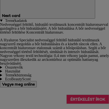
Next card
Termékadatok
Nedvességgel feltöltő, hidratáló textilmaszk koncentrált hialuronsavval
gazdagítva a bőr hidratálásáért. A bőr hidratálása A bőr nedvességgel
történő feltöltése Koncentrált hialuronsav.
A Hyaluron Specialist nedvességgel feltöltő hidratáló textilmaszk
nagyszerű megoldás a bőr hidratálására és a kisebb ráncok ellen. A
koncentrált hialuronsav etalonnak számít a bőrápolásban. Segíti a bőr
nedvességgel történő feltöltését, simítását és intenzív hidratálását.
Nagyon vékony textil technológia: 0,4 mm vékony japán pamut, amely
nagyszerűen illeszkedik az arckontúrhoz az optimális hatóanyag
beszívódásért.
Összetevők
Használat
Termékbiztonság
EcoBeautyScore
Vegye meg online
ÉRTÉKELÉST ÍROK