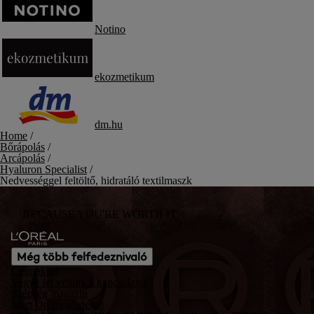
Notino
ekozmetikum
dm.hu
Home
/
Bőrápolás
/
Arcápolás
/
Hyaluron Specialist
/
Nedvességgel feltöltő, hidratáló textilmaszk
BECAUSE YOU'RE WORTH IT
Még több felfedeznivaló
Cegunkrol
Vegye fel velünk a kapcsolatot
Szépség magazin
Mert Ön megérdemli