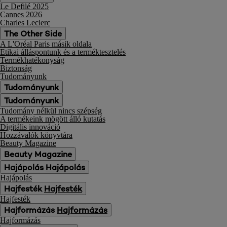
Le Defilé 2025
Cannes 2026
Charles Leclerc
The Other Side
A L'Oréal Paris másik oldala
Etikai álláspontunk és a terméktesztelés
Termékhatékonyság
Biztonság
Tudományunk
Tudományunk
Tudományunk
Tudomány nélkül nincs szépség
A termékeink mögött álló kutatás
Digitális innováció
Hozzávalók könyvtára
Beauty Magazine
Beauty Magazine
Hajápolás
Hajápolás
Hajápolás
Hajfesték
Hajfesték
Hajfesték
Hajformázás
Hajformázás
Hajformázás