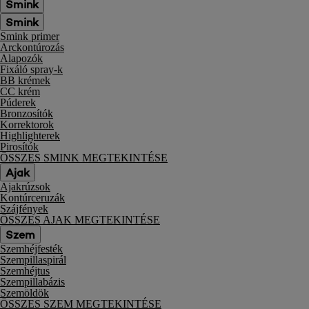
Smink
Smink
Smink primer
Arckontúrozás
Alapozók
Fixáló spray-k
BB krémek
CC krém
Púderek
Bronzosítók
Korrektorok
Highlighterek
Pirosítók
ÖSSZES SMINK MEGTEKINTÉSE
Ajak
Ajakrúzsok
Kontúrceruzák
Szájfények
ÖSSZES AJAK MEGTEKINTÉSE
Szem
Szemhéjfesték
Szempillaspirál
Szemhéjtus
Szempillabázis
Szemöldök
ÖSSZES SZEM MEGTEKINTÉSE