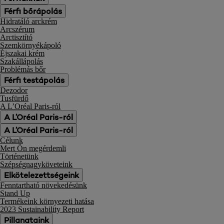
Férfi bőrápolás
Hidratáló arckrém
Arcszérum
Arctisztító
Szemkörnyékápoló
Éjszakai krém
Szakállápolás
Problémás bőr
Férfi testápolás
Dezodor
Tusfürdő
A L’Oréal Paris-ról
A L’Oréal Paris-ról
A L’Oréal Paris-ról
Célunk
Mert Ön megérdemli
Történetünk
Szépségnagyköveteink
Elkötelezettségeink
Fenntartható növekedésünk
Stand Up
Termékeink környezeti hatása
2023 Sustainability Report
Pillanataink