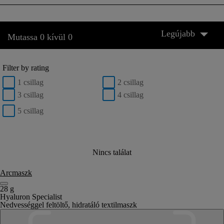
Legújabb
Mutassa 0 kívül 0
Filter by rating
1 csillag
2 csillag
3 csillag
4 csillag
5 csillag
Nincs találat
Arcmaszk
28 g
Hyaluron Specialist
Nedvességgel feltöltő, hidratáló textilmaszk