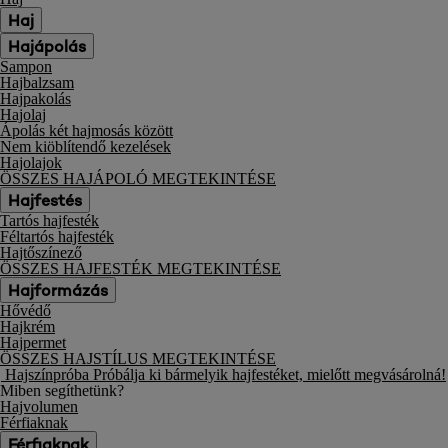
Haj
Hajápolás
Sampon
Hajbalzsam
Hajpakolás
Hajolaj
Ápolás két hajmosás között
Nem kiöblítendő kezelések
Hajolajok
ÖSSZES HAJÁPOLÓ MEGTEKINTÉSE
Hajfestés
Tartós hajfesték
Féltartós hajfesték
Hajtőszínező
ÖSSZES HAJFESTÉK MEGTEKINTÉSE
Hajformázás
Hővédő
Hajkrém
Hajpermet
ÖSSZES HAJSTÍLUS MEGTEKINTÉSE
Hajszínpróba
Próbálja ki bármelyik hajfestéket, mielőtt megvásárolná!
Miben segíthetünk?
Hajvolumen
Férfiaknak
Férfiaknak