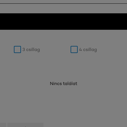
3 csillag
4 csillag
Nincs találat