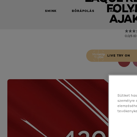
FOLY
SMINK
BŐRÁPOLÁS
HAJ
FÉ
AJA
0,0/5 (0
LIVE TRY ON
Sütiket has
személyre 
elemzéséhe
tevékenyked