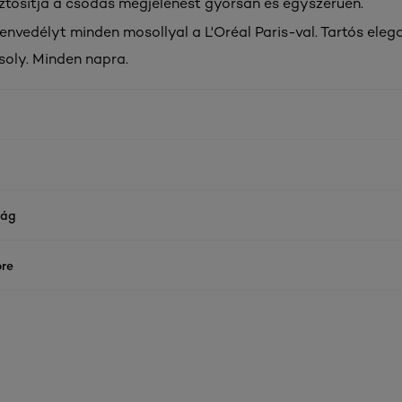
iztosítja a csodás megjelenést gyorsan és egyszerűen.
envedélyt minden mosollyal a L'Oréal Paris-val. Tartós eleg
oly. Minden napra.
ság
re