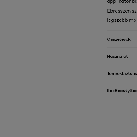
applikátor b
Ébresszen sz
legszebb mos
Összetevők
Használat
Termékbizton
EcoBeautySco