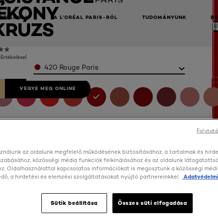
ÉKONY
RFIAKNAK
A L’ORÉAL PARIS-RÓL
TUDOMÁNYUNK
B
KRÚZS
 Értékelések)
Color
420 Rouge Paris
VEGYE MEG ONLINE
Folytatá
ználunk az oldalunk megfelelő működésének biztosításához, a tartalmak és hird
szabásához, közösségi média funkciók felkínálásához és az oldalunk látogatott
z. Oldalhasználattal kapcsolatos információkat is megosztunk a közösségi médi
ő, a hirdetési és elemzési szolgáltatásokat nyújtó partnereinkkel.
Adatvédelmi
Sütik beállítása
Összes süti elfogadása