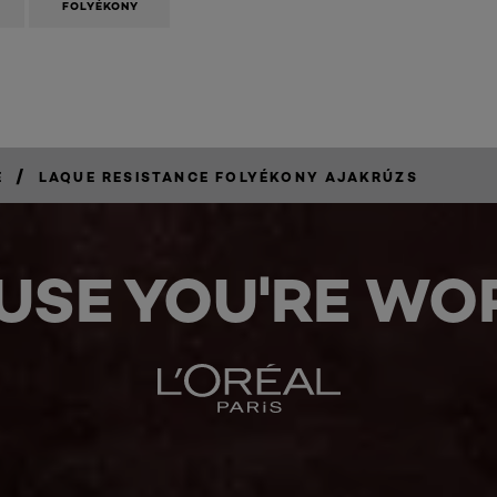
FOLYÉKONY
/
E
LAQUE RESISTANCE FOLYÉKONY AJAKRÚZS
USE YOU'RE WOR