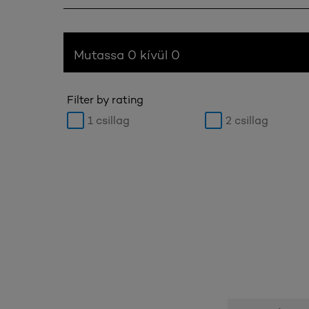
Mutassa 0 kívül 0
Filter by rating
1 csillag
2 csillag