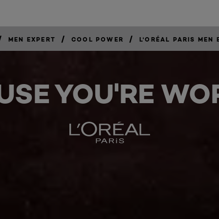
/
/
/
MEN EXPERT
COOL POWER
L'ORÉAL PARIS MEN
USE YOU'RE WOR