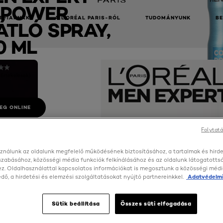
 POWER
RFIAKNAK
A L’ORÉAL PARIS-RÓL
TUDOMÁNYUNK
B
TLÓ SPRAY,
0 ML
 Értékelések)
EG ONLINE
Folytatá
ználunk az oldalunk megfelelő működésének biztosításához, a tartalmak és hird
szabásához, közösségi média funkciók felkínálásához és az oldalunk látogatott
z. Oldalhasználattal kapcsolatos információkat is megosztunk a közösségi médi
ő, a hirdetési és elemzési szolgáltatásokat nyújtó partnereinkkel.
Adatvédelmi
Sütik beállítása
Összes süti elfogadása