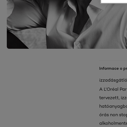
Informace o p
izzadásgátló
A L'Oréal Pa
tervezett, i
hatóanyagból
órás non stop
alkoholmente