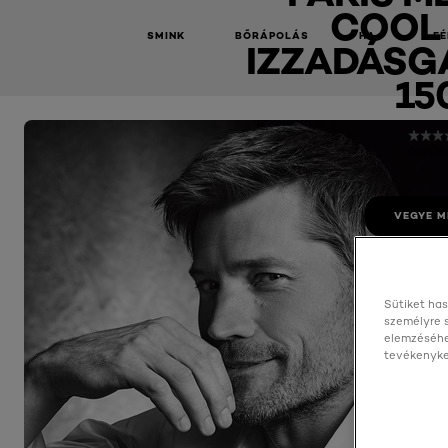
COOL
SMINK
BŐRÁPOLÁS
HAJ
FÉ
IZZADÁSGÁ
15
0,0/5 (0
VEGYE M
Sütiket has
személyre 
elemzéséhe
tevékenyked