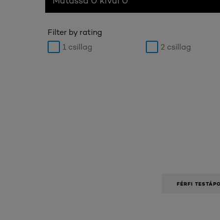
Mutassa 0 kívül 0
Filter by rating
1 csillag
2 csillag
FÉRFI TESTÁP