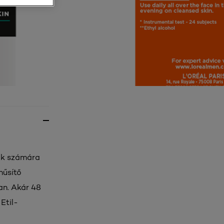
iak számára
hűsítő
an. Akár 48
Etil-