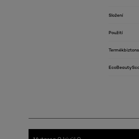
Složení
Použití
Termékbizton
EcoBeautySco