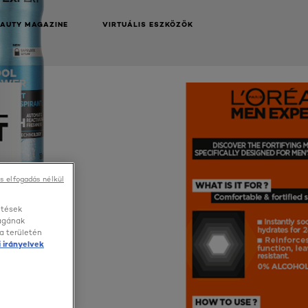
EAUTY MAGAZINE
VIRTUÁLIS ESZKÖZÖK
NEXT CARD
s elfogadás nélkül
etések
ságának
a területén
 irányelvek