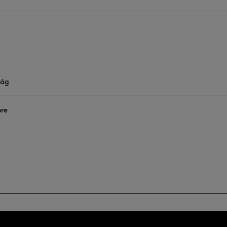
ság
re