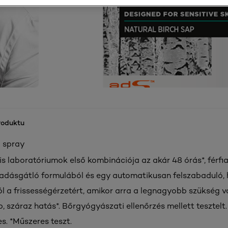
roduktu
 spray
ris laboratóriumok első kombinációja az akár 48 órás*, férf
zzadásgátló formulából és egy automatikusan felszabaduló, 
 a frissességérzetért, amikor arra a legnagyobb szükség v
, száraz hatás*. Bőrgyógyászati ellenőrzés mellett tesztelt. 
s. *Műszeres teszt.