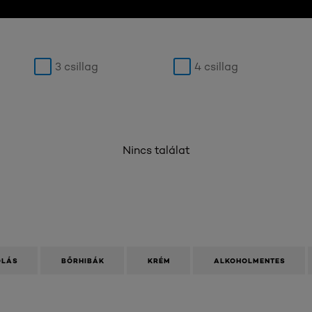
3 csillag
4 csillag
Nincs találat
OLÁS
BŐRHIBÁK
KRÉM
ALKOHOLMENTES