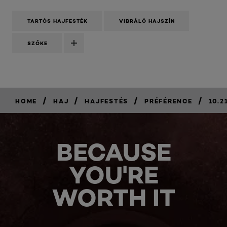
TARTÓS HAJFESTÉK
VIBRÁLÓ HAJSZÍN
SZŐKE
/
/
/
/
HOME
HAJ
HAJFESTÉS
PRÉFÉRENCE
10.2
BECAUSE
YOU'RE
WORTH IT