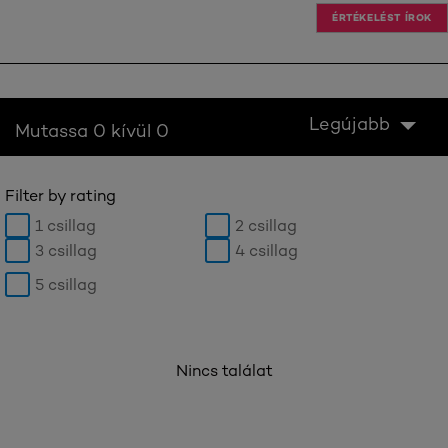
ÉRTÉKELÉST ÍROK
Legújabb
Mutassa 0 kívül 0
Filter by rating
1 csillag
2 csillag
3 csillag
4 csillag
5 csillag
Nincs találat