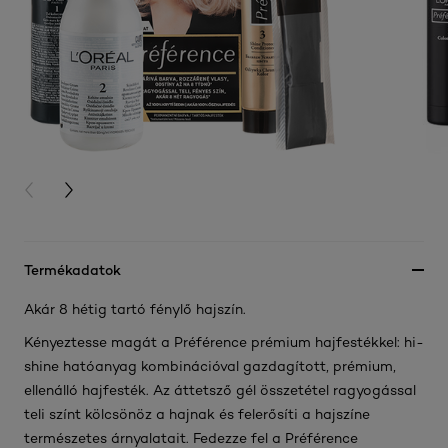
PREVIOUS CARD
NEXT CARD
Termékadatok
Akár 8 hétig tartó fénylő hajszín.
Kényeztesse magát a Préférence prémium hajfestékkel: hi-
shine hatóanyag kombinációval gazdagított, prémium,
ellenálló hajfesték. Az áttetsző gél összetétel ragyogással
teli színt kölcsönöz a hajnak és felerősíti a hajszíne
természetes árnyalatait. Fedezze fel a Préférence