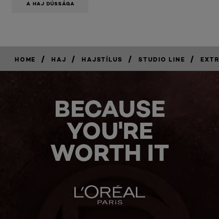
A HAJ DÚSSÁGA
/
/
/
/
HOME
HAJ
HAJSTÍLUS
STUDIO LINE
EXTR
BECAUSE
YOU'RE
WORTH IT