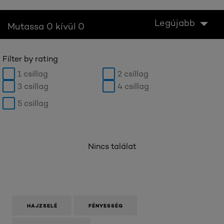
Legújabb
Mutassa 0 kívül 0
Filter by rating
1 csillag
2 csillag
3 csillag
4 csillag
5 csillag
Nincs találat
HAJZSELÉ
FÉNYESSÉG