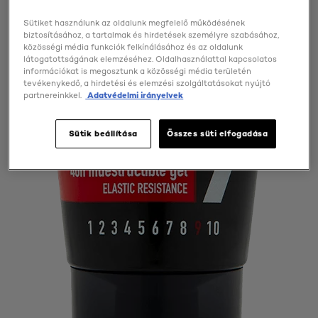
Sütiket használunk az oldalunk megfelelő működésének
biztosításához, a tartalmak és hirdetések személyre szabásához,
közösségi média funkciók felkínálásához és az oldalunk
látogatottságának elemzéséhez. Oldalhasználattal kapcsolatos
információkat is megosztunk a közösségi média területén
tevékenykedő, a hirdetési és elemzési szolgáltatásokat nyújtó
partnereinkkel.
Adatvédelmi irányelvek
Sütik beállítása
Összes süti elfogadása