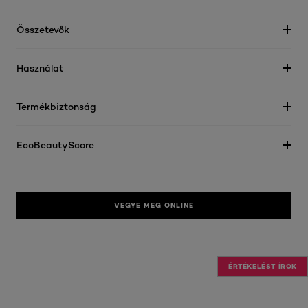
Összetevők
Használat
Termékbiztonság
EcoBeautyScore
VEGYE MEG ONLINE
ÉRTÉKELÉST ÍROK