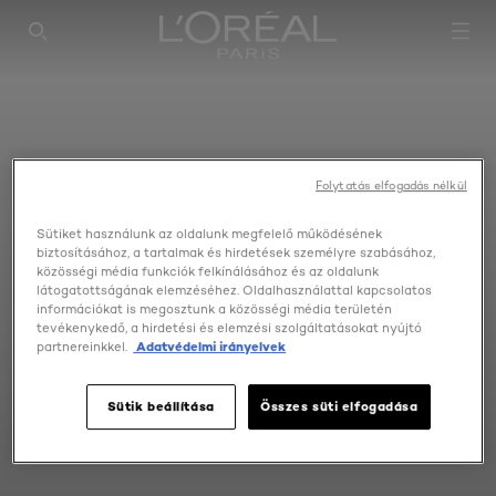
SEARCH THIS SITE
Folytatás elfogadás nélkül
Sütiket használunk az oldalunk megfelelő működésének
biztosításához, a tartalmak és hirdetések személyre szabásához,
közösségi média funkciók felkínálásához és az oldalunk
látogatottságának elemzéséhez. Oldalhasználattal kapcsolatos
információkat is megosztunk a közösségi média területén
tevékenykedő, a hirdetési és elemzési szolgáltatásokat nyújtó
partnereinkkel.
Adatvédelmi irányelvek
Sütik beállítása
Összes süti elfogadása