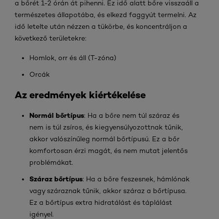
a bőrét 1-2 órán át pihenni. Ez idő alatt bőre visszaáll a
természetes állapotába, és elkezd faggyút termelni. Az
idő letelte után nézzen a tükörbe, és koncentráljon a
következő területekre:
Homlok, orr és áll (T-zóna)
Orcák
Az eredmények kiértékelése
Normál bőrtípus
: Ha a bőre nem túl száraz és
nem is túl zsíros, és kiegyensúlyozottnak tűnik,
akkor valószínűleg normál bőrtípusú. Ez a bőr
komfortosan érzi magát, és nem mutat jelentős
problémákat.
Száraz bőrtípus
: Ha a bőre feszesnek, hámlónak
vagy száraznak tűnik, akkor száraz a bőrtípusa.
Ez a bőrtípus extra hidratálást és táplálást
igényel.