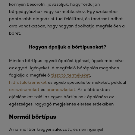
könnyen besorolni, javasoljuk, hogy forduljon
bőrgyógyászhoz vagy kozmetikushoz. Egy szakember
pontosabb diagnózist tud felállítani, és tanácsot adhat
arra vonatkozóan, hogy hogyan ápolhatja megfelelően a
bőrét.
Hogyan ápoljuk a bőrtípusokat?
Minden bőrtípus egyedi ápolást igényel, figyelembe véve
az egyedi igényeket. A megfelelő bőrápolás magában
foglalja a megfelelő
tisztító termékeket
,
hidratálókrémeket
és egyéb speciális termékeket, például
arcszérumokat
és
arcmaszkokat
. Az alábbiakban
ajánlásokat talál az egyes bőrtípusok ápolására az
egészséges, ragyogó megjelenés elérése érdekében.
Normál bőrtípus
A normál bőr kiegyensúlyozott, és nem igényel