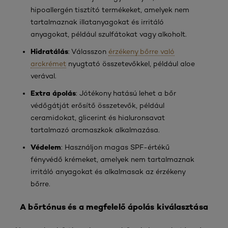
hipoallergén tisztító termékeket, amelyek nem
tartalmaznak illatanyagokat és irritáló
anyagokat, például szulfátokat vagy alkoholt.
Hidratálás
: Válasszon
érzékeny bőrre való
arckrémet
nyugtató összetevőkkel, például aloe
verával.
Extra ápolás
: Jótékony hatású lehet a bőr
védőgátját erősítő összetevők, például
ceramidokat, glicerint és hialuronsavat
tartalmazó arcmaszkok alkalmazása.
Védelem
: Használjon magas SPF-értékű
fényvédő krémeket, amelyek nem tartalmaznak
irritáló anyagokat és alkalmasak az érzékeny
bőrre.
A bőrtónus és a megfelelő ápolás kiválasztása