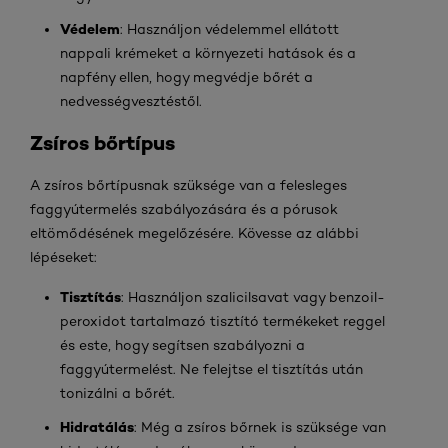
Védelem
: Használjon védelemmel ellátott
nappali krémeket a környezeti hatások és a
napfény ellen, hogy megvédje bőrét a
nedvességvesztéstől.
Zsíros bőrtípus
A zsíros bőrtípusnak szüksége van a felesleges
faggyútermelés szabályozására és a pórusok
eltömődésének megelőzésére. Kövesse az alábbi
lépéseket:
Tisztítás
: Használjon szalicilsavat vagy benzoil-
peroxidot tartalmazó tisztító termékeket reggel
és este, hogy segítsen szabályozni a
faggyútermelést. Ne felejtse el tisztítás után
tonizálni a bőrét.
Hidratálás
: Még a zsíros bőrnek is szüksége van