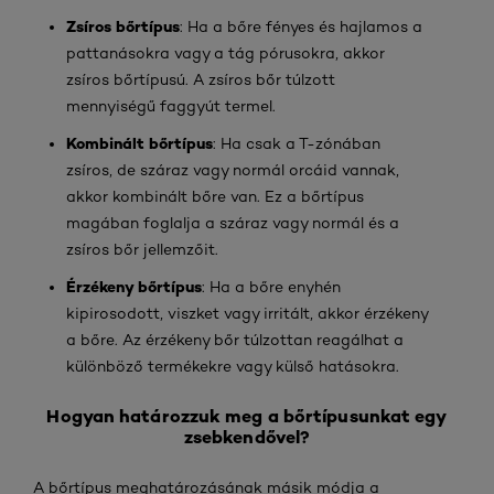
Zsíros bőrtípus
: Ha a bőre fényes és hajlamos a
pattanásokra vagy a tág pórusokra, akkor
zsíros bőrtípusú. A zsíros bőr túlzott
mennyiségű faggyút termel.
Kombinált bőrtípus
: Ha csak a T-zónában
zsíros, de száraz vagy normál orcáid vannak,
akkor kombinált bőre van. Ez a bőrtípus
magában foglalja a száraz vagy normál és a
zsíros bőr jellemzőit.
Érzékeny bőrtípus
: Ha a bőre enyhén
kipirosodott, viszket vagy irritált, akkor érzékeny
a bőre. Az érzékeny bőr túlzottan reagálhat a
különböző termékekre vagy külső hatásokra.
Hogyan határozzuk meg a bőrtípusunkat egy
zsebkendővel?
A bőrtípus meghatározásának másik módja a