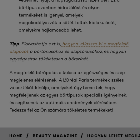
védelmet nyújt a napsugárzással szemben. Ez a
bőrtípus azonban hidratálást és olyan
termékeket is igényel, amelyek
megakadályozzák a sötét foltok kialakulását,
amelyekre hajlamosabb lehet.
Tipp
: Elolvashatja azt is,
hogyan válassza ki a megfelelő
alapozót
a bőrtónusához és alaptónusához
, és
hogyan
egységesítse tökéletesen a bőrszínét.
A megfelelő bőrápolás a kulcsa az egészséges és szép
megjelenés elérésének. A L'Oréal Paris termékek széles
választékát kínálja, amelyeket úgy terveztek, hogy
megfeleljenek az egyes bőrtípusok speciális igényeinek,
és segítsenek az optimális eredmények elérésében.
Fedezze fel az Ön számára tökéletes termékeket!
/
/
HOME
BEAUTY MAGAZINE
HOGYAN LEHET MEGH