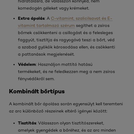
hidratálásra, de válasszon könnyed, nem
komedogén géleket vagy krémeket.
Extra ápolás
: A
C-vitamint, szalicilsavat és E-
vitamint tartalmazó szérum
segíthet a zsíros
bőrnek csökkenteni a csillogást és a felesleges
faggyút, tisztítja és ragyogóvá teszi a bőrt, véd
a szabad gyökök károsodása ellen, és csökkenti
a pattanások megjelenését.
Védelem
: Használjon mattító hatású
termékeket, és ne feledkezzen meg a nem zsíros
fényvédőkről sem.
Kombinált bőrtípus
A kombinált bőr ápolása során egyensúlyt kell teremteni
az arc különböző részeinek eltérő igényei között:
Tisztítás
: Válasszon olyan tisztítószereket,
amelyek gyengédek a bőréhez, és az arc minden