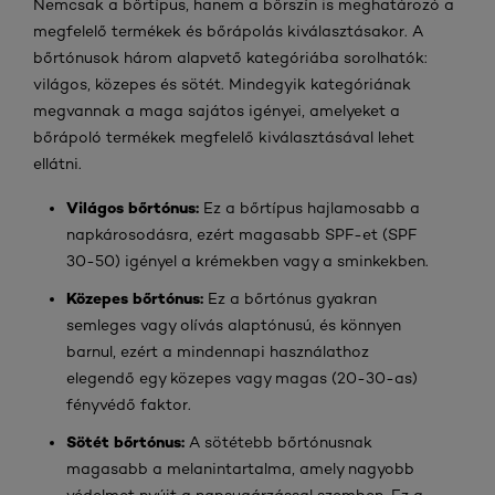
Nemcsak a bőrtípus, hanem a bőrszín is meghatározó a
megfelelő termékek és bőrápolás kiválasztásakor. A
bőrtónusok három alapvető kategóriába sorolhatók:
világos, közepes és sötét. Mindegyik kategóriának
megvannak a maga sajátos igényei, amelyeket a
bőrápoló termékek megfelelő kiválasztásával lehet
ellátni.
Világos bőrtónus:
Ez a bőrtípus hajlamosabb a
napkárosodásra, ezért magasabb SPF-et (SPF
30-50) igényel a krémekben vagy a sminkekben.
Közepes bőrtónus:
Ez a bőrtónus gyakran
semleges vagy olívás alaptónusú, és könnyen
barnul, ezért a mindennapi használathoz
elegendő egy közepes vagy magas (20-30-as)
fényvédő faktor.
Sötét bőrtónus:
A sötétebb bőrtónusnak
magasabb a melanintartalma, amely nagyobb