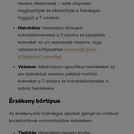
részére alkalmasak – ezek alaposan
megtisztítják és eltávolítják a felesleges
faggyút a T-zónáról.
Hidratálás
: Használjon könnyed
hidratálókrémeket a T-zónára és táplálóbb
krémeket az arc szárazabb részeire, vagy
válasszon kifejezetten
kombinált bőrre
kifejlesztett terméket
.
Védelem
: Alkalmazzon specifikus termékeket az
arc különböző részeire, például mattító
krémeket a T-zónára és hidratálókrémeket a
száraz területekre.
Érzékeny bőrtípus
Az érzékeny bőr különleges ápolást igényel az irritáció
kockázatának minimalizálása érdekében:
Tisztítás
: Használjon nagyon enyhe,