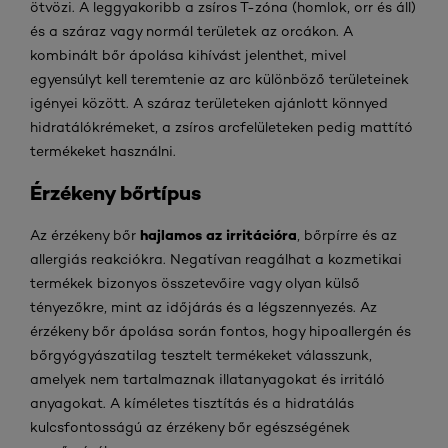
ötvözi. A leggyakoribb a zsíros T-zóna (homlok, orr és áll)
és a száraz vagy normál területek az orcákon. A
kombinált bőr ápolása kihívást jelenthet, mivel
egyensúlyt kell teremtenie az arc különböző területeinek
igényei között. A száraz területeken ajánlott könnyed
hidratálókrémeket, a zsíros arcfelületeken pedig mattító
termékeket használni.
Érzékeny bőrtípus
hajlamos az irritációra
Az érzékeny bőr
, bőrpírre és az
allergiás reakciókra. Negatívan reagálhat a kozmetikai
termékek bizonyos összetevőire vagy olyan külső
tényezőkre, mint az időjárás és a légszennyezés. Az
érzékeny bőr ápolása során fontos, hogy hipoallergén és
bőrgyógyászatilag tesztelt termékeket válasszunk,
amelyek nem tartalmaznak illatanyagokat és irritáló
anyagokat. A kíméletes tisztítás és a hidratálás
kulcsfontosságú az érzékeny bőr egészségének