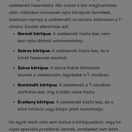
zsebkendő használata. Két órával a bőr megtisztítása
után, miközben nincsenek rajta bőrápoló termékek,
óvatosan nyomja a zsebkendőt az arcára, különösen a T-
zónára. Ezután ellenőrizze azt:
Normál bőrtípus
: A zsebkendő tiszta lesz, nem
lesz rajta látható zsírmaradvány.
Száraz bőrtípus
: A zsebkendő tiszta lesz, és a
bőrét feszesnek érezheti.
Zsíros bőrtípus
: A zsíros foltok láthatóak
lesznek a zsebkendőn, leginkább a T-zónában.
Kombinált bőrtípus
: A zsebkendő a T-zónában
zsírfoltos lesz, míg a többi része tiszta.
Érzékeny bőrtípus
: A zsebkendő tiszta lesz, de a
bőre irritáció vagy bőrpír jeleit mutathatja.
Ha egyik teszt után sem biztos a bőrtípusában, vagy ha
olyan speciális problémái vannak, amelyeket nem lehet