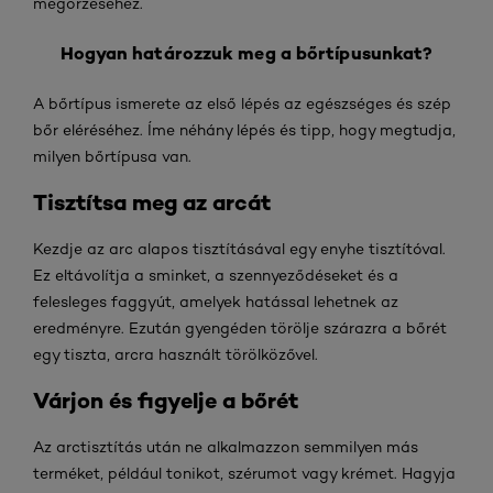
megőrzéséhez.
Hogyan határozzuk meg a bőrtípusunkat?
A bőrtípus ismerete az első lépés az egészséges és szép
bőr eléréséhez. Íme néhány lépés és tipp, hogy megtudja,
milyen bőrtípusa van.
Tisztítsa meg az arcát
Kezdje az arc alapos tisztításával egy enyhe tisztítóval.
Ez eltávolítja a sminket, a szennyeződéseket és a
felesleges faggyút, amelyek hatással lehetnek az
eredményre. Ezután gyengéden törölje szárazra a bőrét
egy tiszta, arcra használt törölközővel.
Várjon és figyelje a bőrét
Az arctisztítás után ne alkalmazzon semmilyen más
terméket, például tonikot, szérumot vagy krémet. Hagyja