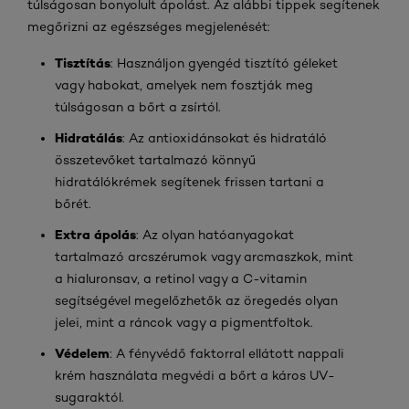
túlságosan bonyolult ápolást. Az alábbi tippek segítenek
megőrizni az egészséges megjelenését:
Tisztítás
: Használjon gyengéd tisztító géleket
vagy habokat, amelyek nem fosztják meg
túlságosan a bőrt a zsírtól.
Hidratálás
: Az antioxidánsokat és hidratáló
összetevőket tartalmazó könnyű
hidratálókrémek segítenek frissen tartani a
bőrét.
Extra ápolás
: Az olyan hatóanyagokat
tartalmazó arcszérumok vagy arcmaszkok, mint
a hialuronsav, a retinol vagy a C-vitamin
segítségével megelőzhetők az öregedés olyan
jelei, mint a ráncok vagy a pigmentfoltok.
Védelem
: A fényvédő faktorral ellátott nappali
krém használata megvédi a bőrt a káros UV-
sugaraktól.