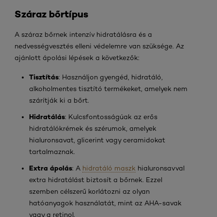
Száraz bőrtípus
A száraz bőrnek intenzív hidratálásra és a
nedvességvesztés elleni védelemre van szüksége. Az
ajánlott ápolási lépések a következők:
Tisztítás
: Használjon gyengéd, hidratáló,
alkoholmentes tisztító termékeket, amelyek nem
szárítják ki a bőrt.
Hidratálás
: Kulcsfontosságúak az erős
hidratálókrémek és szérumok, amelyek
hialuronsavat, glicerint vagy ceramidokat
tartalmaznak.
Extra ápolás
: A
hidratáló maszk
hialuronsavval
extra hidratálást biztosít a bőrnek. Ezzel
szemben célszerű korlátozni az olyan
hatóanyagok használatát, mint az AHA-savak
vagy a retinol.