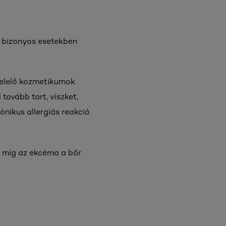
, bizonyos esetekben
gfelelő kozmetikumok
tovább tart, viszket,
nikus allergiás reakció
, míg az ekcéma a bőr