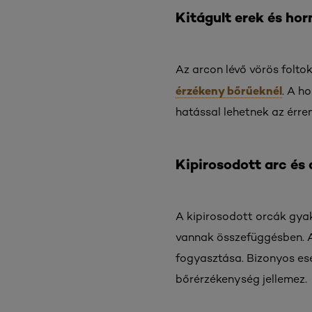
Kitágult erek és ho
Az arcon lévő vörös folto
érzékeny bőrűeknél
. A h
hatással lehetnek az érre
Kipirosodott arc és 
A kipirosodott orcák gyak
vannak összefüggésben. A 
fogyasztása. Bizonyos ese
bőrérzékenység jellemez.