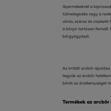
Gyermekeknél a kipirosod
túlmelegedés vagy a reak
vörös, száraz és viszkető
a bőrpír tartósan fennáll,
bőrgyógyászt.
Az irritált arcbőr ápolás
tegyük az arcbőr hatékon
bőrét az érzékenységet nö
Termékek az arcbőr