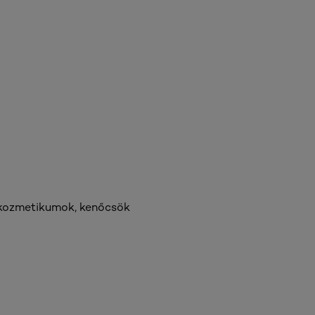
i kozmetikumok, kenőcsök