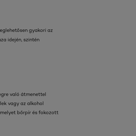
meglehetősen gyakori az
a idején, szintén
egre való átmenettel
elek vagy az alkohol
melyet bőrpír és fokozott