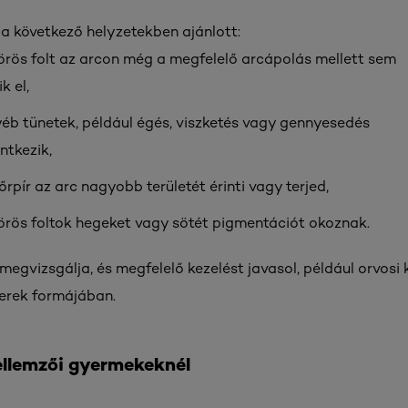
a következő helyzetekben ajánlott:
örös folt az arcon még a megfelelő arcápolás mellett sem
k el,
éb tünetek, például égés, viszketés vagy gennyesedés
entkezik,
őrpír az arc nagyobb területét érinti vagy terjed,
örös foltok hegeket vagy sötét pigmentációt okoznak.
egvizsgálja, és megfelelő kezelést javasol, például orvos
erek formájában.
jellemzői gyermekeknél