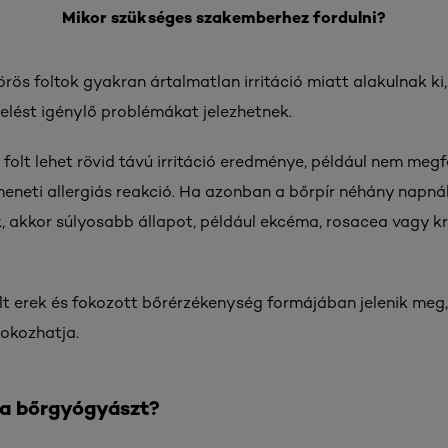
Mikor szükséges szakemberhez fordulni?
rös foltok gyakran ártalmatlan irritáció miatt alakulnak ki
elést igénylő problémákat jelezhetnek.
folt lehet rövid távú irritáció eredménye, például nem me
eneti allergiás reakció. Ha azonban a bőrpír néhány napnál 
 akkor súlyosabb állapot, például ekcéma, rosacea vagy kró
lt erek és fokozott bőrérzékenység formájában jelenik meg
okozhatja.
i a bőrgyógyászt?