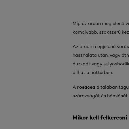
Míg az arcon megjelenő vö
komolyabb, szakszerű kez
Az arcon megjelenő vörös 
használata után, vagy átm
duzzadt vagy súlyosbodik,
állhat a háttérben.
rosacea
A
általában tágu
szárazságát és hámlását 
Mikor kell felkeresn