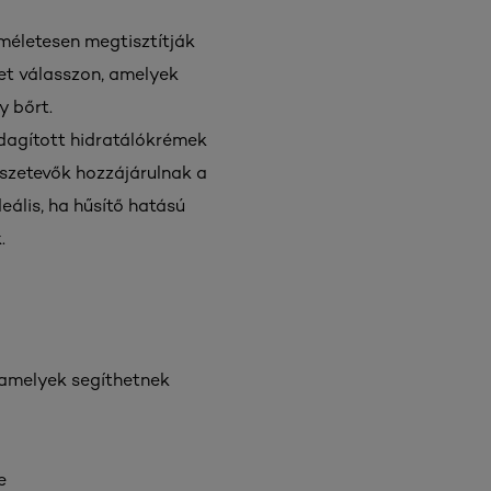
íméletesen megtisztítják
ket válasszon, amelyek
y bőrt.
zdagított hidratálókrémek
sszetevők hozzájárulnak a
eális, ha hűsítő hatású
.
 amelyek segíthetnek
e