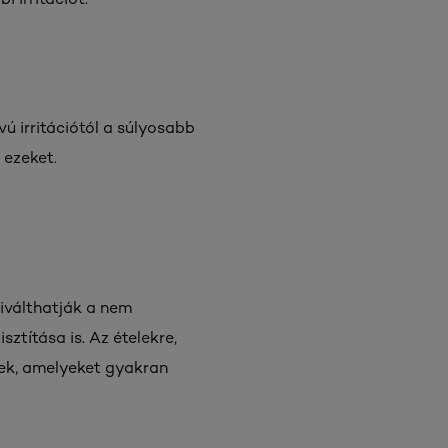
vú irritációtól a súlyosabb
 ezeket.
kiválthatják a nem
ztítása is. Az ételekre,
nek, amelyeket gyakran