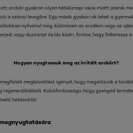
ott arcbőr gyakran olyan hétköznapi okok miatt jelenik me
ció a száraz levegőre. Egy másik gyakori ok lehet a gyerme
 foltokban nyilvánul meg, különösen az orcákon vagy az ajka
 terjed, vagy duzzanat és láz kíséri, fontos, hogy felkeresse
Hogyan nyugtassuk meg az irritált arcbőrt?
a megfelelő megközelítést igényel, hogy megelőzzük a továb
y regenerálódását. Kulcsfontosságú, hogy gyengéd termékek
velő hatásoktól.
 megnyugtatására