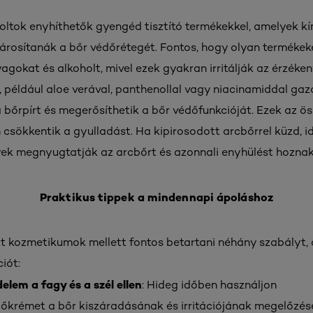
 foltok enyhíthetők gyengéd tisztító termékekkel, amelyek k
károsítanák a bőr védőrétegét. Fontos, hogy olyan terméke
gokat és alkoholt, mivel ezek gyakran irritálják az érzéken
 például aloe verával, panthenollal vagy niacinamiddal ga
 bőrpírt és megerősíthetik a bőr védőfunkcióját. Ezek az ö
csökkentik a gyulladást. Ha kipirosodott arcbőrrel küzd, id
yek megnyugtatják az arcbőrt és azonnali enyhülést hoznak
Praktikus tippek a mindennapi ápoláshoz
tt kozmetikumok mellett fontos betartani néhány szabályt,
iót:
elem a fagy és a szél ellen
: Hideg időben használjon
őkrémet a bőr kiszáradásának és irritációjának megelőzés