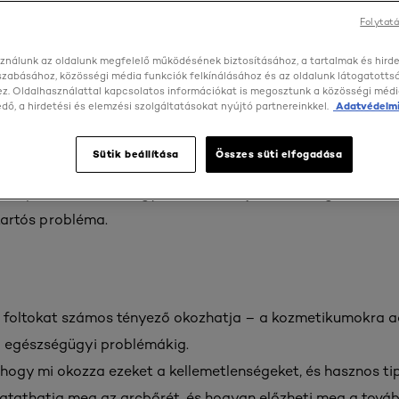
Folytatá
ználunk az oldalunk megfelelő működésének biztosításához, a tartalmak és hird
szabásához, közösségi média funkciók felkínálásához és az oldalunk látogatott
z. Oldalhasználattal kapcsolatos információkat is megosztunk a közösségi médi
et megszabadulni a vörös
ő, a hirdetési és elemzési szolgáltatásokat nyújtó partnereinkkel.
Adatvédelmi
s megnyugtatni az arcbőr
Sütik beállítása
Összes süti elfogadása
 tapasztalta azt, hogy vörös foltok jelentek meg az arcán. 
 tartós probléma.
 foltokat számos tényező okozhatja – a kozmetikumokra ad
lő egészségügyi problémákig.
, hogy mi okozza ezeket a kellemetlenségeket, és hasznos ti
athatja meg az arcbőrét, és hogyan előzheti meg a további