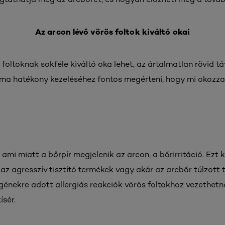
Az arcon lévő vörös foltok kiváltó okai
oltoknak sokféle kiváltó oka lehet, az ártalmatlan rövid tá
ma hatékony kezeléséhez fontos megérteni, hogy mi okozza
ami miatt a bőrpír megjelenik az arcon, a bőrirritáció. Ezt 
 agresszív tisztító termékek vagy akár az arcbőr túlzott tis
génekre adott allergiás reakciók vörös foltokhoz vezethet
ísér.