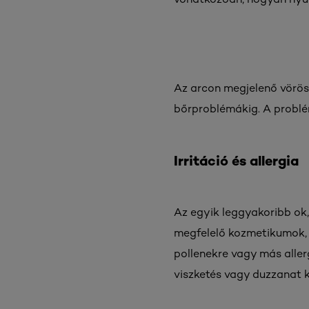
Az arcon megjelenő vörös f
bőrproblémákig. A problé
Irritáció és allergia
Az egyik leggyakoribb ok, 
megfelelő kozmetikumok, az
pollenekre vagy más aller
viszketés vagy duzzanat k