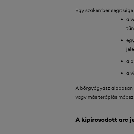
Egy szakember segítsége 
a v
tűni
egy
jel
a b
a v
A bőrgyógyász alaposan m
vagy más terápiás módsz
A kipirosodott arc 