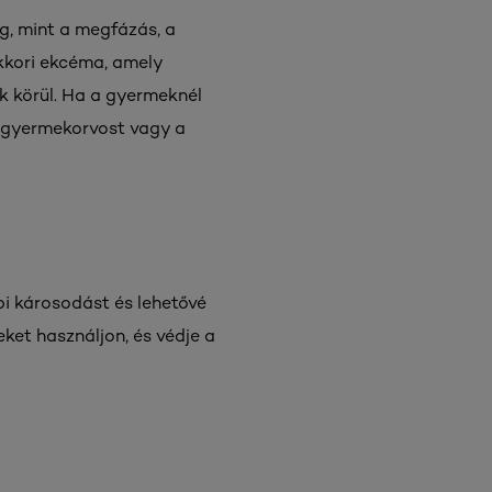
g, mint a megfázás, a
kkori ekcéma, amely
k körül. Ha a gyermeknél
 a gyermekorvost vagy a
bi károsodást és lehetővé
et használjon, és védje a