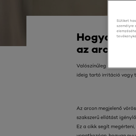
Sütiket has
személyre 
elemzéséhe
Hogyan leh
tevékenyked
az arcon é
Valószínűleg már mindenki
ideig tartó irritáció vagy
Az arcon megjelenő vörös
szakszerű ellátást igény
Ez a cikk segít megérteni
vonatkozóan, hogyan nyugt