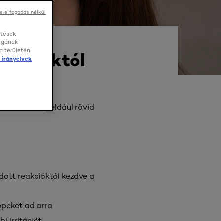
s elfogadás nélkül
etések
ságának
a területén
 foltoktól
 irányelvek
t?
Ez lehetett például rövid
ott reakcióktól kezdve a
ppeket ad arra
 irritációt.