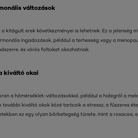
rmonális változások
k a kitágult erek következményei is lehetnek. Ez a jelenség 
ormonális ingadozások, például a terhesség vagy a menopauz
ndszerre, és vörös foltokat okozhatnak.
a kiváltó okai
ran a hőmérséklet-változásokkal, például a hidegről a mel
további kiváltó okok közé tartozik a stressz, a fűszeres ét
tekben ez egy olyan bőrbetegség tünete, mint a rosacea, a