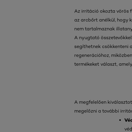
Az irritáció okozta vörös
az arcbőrt anélkül, hogy 
nem tartalmaznak illatanya
A nyugtató összetevőkkel,
segíthetnek csökkenteni a
regenerációhoz, miközben 
termékeket választ, amel
A megfelelően kiválaszto
megelőzni a további irritác
Véd
véd