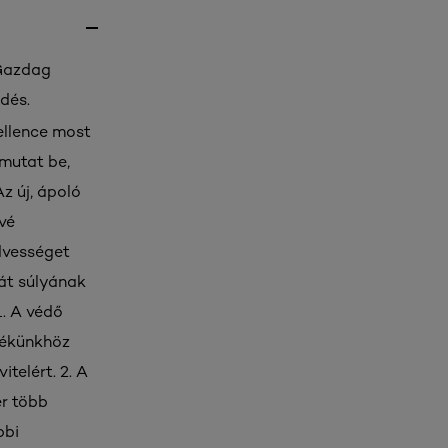
 Gazdag
dés.
ellence most
 mutat be,
z új, ápoló
vé
edvességet
ját súlyának
1. A védő
erékünkhöz
telért. 2. A
er több
bbi