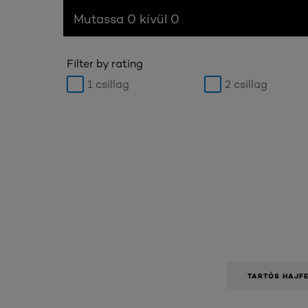
Mutassa 0 kívül 0
Filter by rating
1 csillag
2 csillag
TARTÓS HAJF