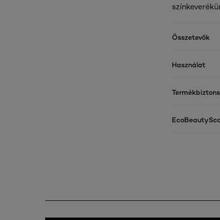
színkeverékü
Összetevők
Használat
Termékbizton
EcoBeautySco