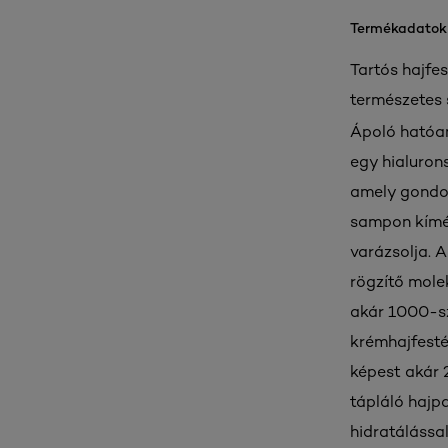
Termékadatok
Tartós hajfe
természetes 
Ápoló hatóan
egy hialuron
amely gondos
sampon kímél
varázsolja. 
rögzítő mole
akár 1000-sz
krémhajfesték
képest akár 
tápláló hajp
hidratálással