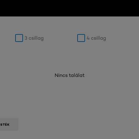
3 csillag
4 csillag
Nincs találat
ESTÉK