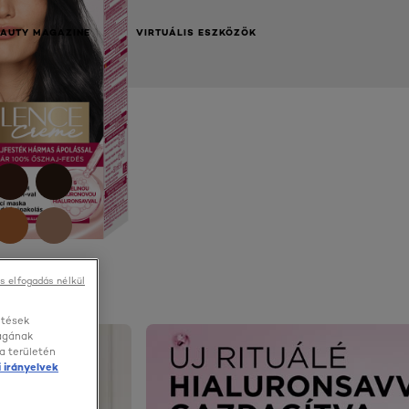
EAUTY MAGAZINE
VIRTUÁLIS ESZKÖZÖK
s elfogadás nélkül
etések
NEXT CARD
ságának
a területén
 irányelvek