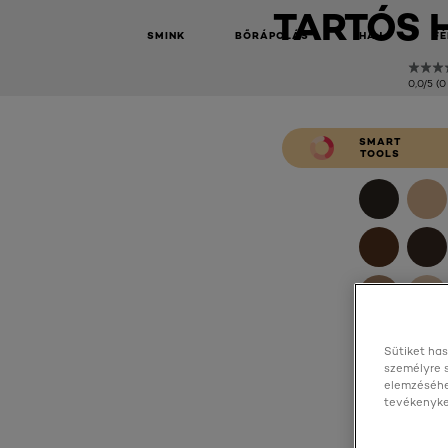
TARTÓS 
SMINK
BŐRÁPOLÁS
HAJ
FÉ
0,0/5 (0
SMART
TOOLS
Sütiket has
személyre 
elemzéséhe
tevékenyked