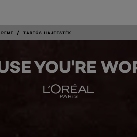
/
CREME
TARTÓS HAJFESTÉK
USE YOU'RE WOR