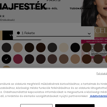
HAJFESTÉK
RFIAKNAK
A L’ORÉAL PARIS-RÓL
TUDOMÁNYUNK
B
 Értékelések)
Color
1 Fekete
VEGYE MEG ONLINE
Folytatá
ználunk az oldalunk megfelelő működésének biztosításához, a tartalmak és hird
szabásához, közösségi média funkciók felkínálásához és az oldalunk látogatott
z. Oldalhasználattal kapcsolatos információkat is megosztunk a közösségi médi
ő, a hirdetési és elemzési szolgáltatásokat nyújtó partnereinkkel.
Adatvédelmi