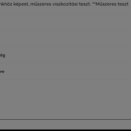
nkhöz képest, műszeres viszkozitási teszt. **Műszeres teszt
ság
re