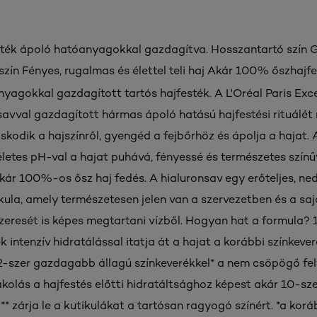
sték ápoló hatóanyagokkal gazdagítva. Hosszantartó szín
szín Fényes, rugalmas és élettel teli haj Akár 100% őszhajfe
yagokkal gazdagított tartós hajfesték. A L'Oréal Paris Exc
savval gazdagított hármas ápoló hatású hajfestési rituálét
kodik a hajszínről, gyengéd a fejbőrhöz és ápolja a hajat. A
etes pH-val a hajat puhává, fényessé és természetes színű
Akár 100%-os ősz haj fedés. A hialuronsav egy erőteljes, n
kula, amely természetesen jelen van a szervezetben és a sa
eresét is képes megtartani vízből. Hogyan hat a formula? 
 intenzív hidratálással itatja át a hajat a korábbi színkev
2-szer gazdagabb állagú színkeverékkel* a nem csöpögő felvi
akolás a hajfestés előtti hidratáltsághoz képest akár 10-sz
** zárja le a kutikulákat a tartósan ragyogó színért. *a korá