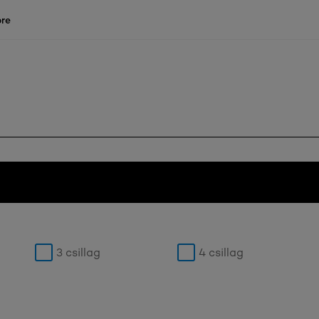
re
3 csillag
4 csillag