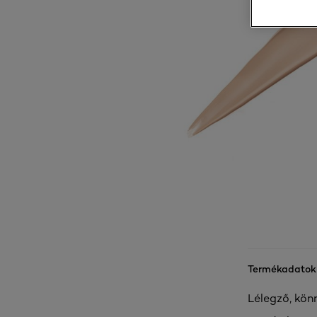
Termékadatok
Lélegző, kön