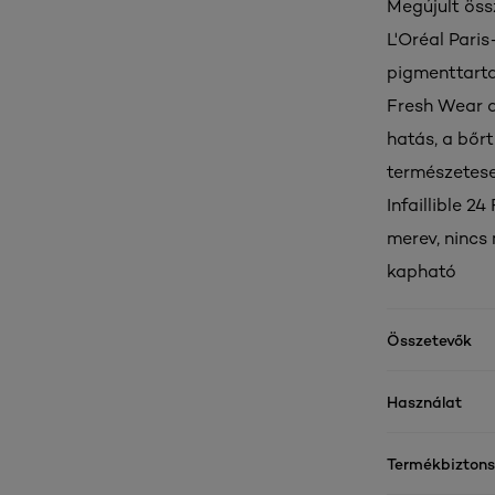
Megújult öss
L'Oréal Paris
pigmenttartal
Fresh Wear a
hatás, a bőr
természetese
Infaillible 
merev, nincs
kapható
Összetevők
Használat
Termékbizton