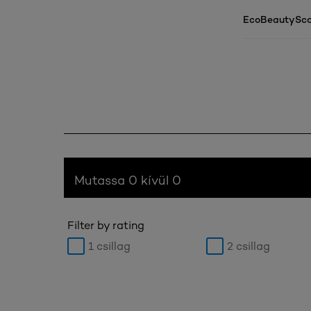
EcoBeautySco
Mutassa 0 kívül 0
Filter by rating
1 csillag
2 csillag