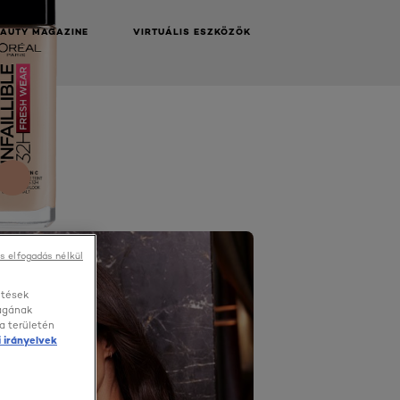
EAUTY MAGAZINE
VIRTUÁLIS ESZKÖZÖK
s elfogadás nélkül
etések
ságának
a területén
 irányelvek