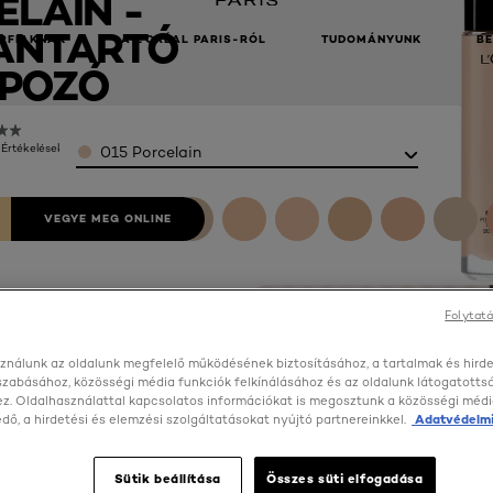
LAIN -
ANTARTÓ
RFIAKNAK
A L’ORÉAL PARIS-RÓL
TUDOMÁNYUNK
B
POZÓ
Color
 Értékelések)
015 Porcelain
VEGYE MEG ONLINE
Folytatá
ználunk az oldalunk megfelelő működésének biztosításához, a tartalmak és hird
szabásához, közösségi média funkciók felkínálásához és az oldalunk látogatott
z. Oldalhasználattal kapcsolatos információkat is megosztunk a közösségi médi
ő, a hirdetési és elemzési szolgáltatásokat nyújtó partnereinkkel.
Adatvédelmi
Sütik beállítása
Összes süti elfogadása