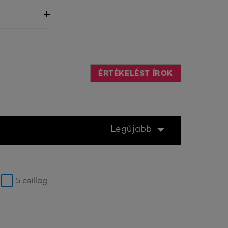
ÉRTÉKELÉST ÍROK
Legújabb
5 csillag