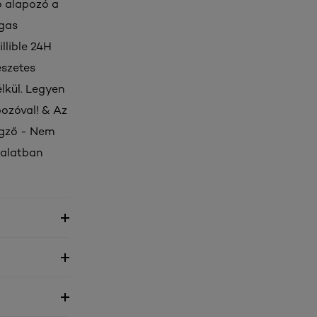
ó alapozó a
agas
llible 24H
észetes
lkül. Legyen
pozóval! & Az
legző - Nem
yalatban