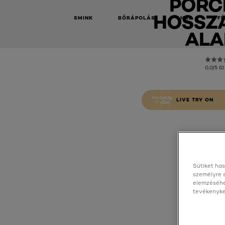
PORCE
HOSSZ
SMINK
BŐRÁPOLÁS
HAJ
FÉ
ALA
0,0/5 (0
LIVE TRY ON
Sütiket has
személyre 
elemzéséhe
tevékenyked