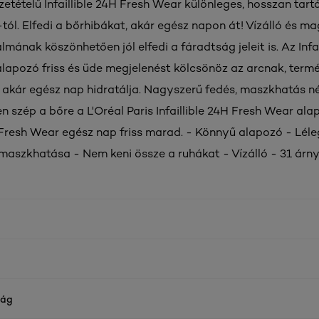
zetételű Infaillible 24H Fresh Wear különleges, hosszan tart
-tól. Elfedi a bőrhibákat, akár egész napon át! Vízálló és m
mának köszönhetően jól elfedi a fáradtság jeleit is. Az Infai
lapozó friss és üde megjelenést kölcsönöz az arcnak, term
t akár egész nap hidratálja. Nagyszerű fedés,
maszkhatás
né
n szép a bőre a L'Oréal Paris Infaillible 24H Fresh Wear ala
24 Fresh Wear egész nap friss marad. - Könnyű alapozó - Lé
 maszkhatása - Nem keni össze a ruhákat - Vízálló - 31 árn
ság