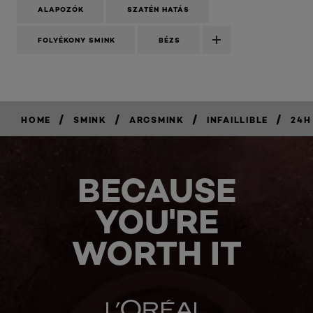
ALAPOZÓK
SZATÉN HATÁS
FOLYÉKONY SMINK
BÉZS
/
/
/
/
HOME
SMINK
ARCSMINK
INFAILLIBLE
24H
BECAUSE
YOU'RE
WORTH IT