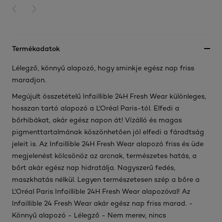
PREVIOUS CARD
NEXT CARD
Termékadatok
Lélegző, könnyű alapozó, hogy sminkje egész nap friss
maradjon.
Megújult összetételű Infaillible 24H Fresh Wear különleges,
hosszan tartó alapozó a L'Oréal Paris-tól. Elfedi a
bőrhibákat, akár egész napon át! Vízálló és magas
pigmenttartalmának köszönhetően jól elfedi a fáradtság
jeleit is. Az Infaillible 24H Fresh Wear alapozó friss és üde
megjelenést kölcsönöz az arcnak, természetes hatás, a
bőrt akár egész nap hidratálja. Nagyszerű fedés,
maszkhatás
nélkül. Legyen természetesen szép a bőre a
L'Oréal Paris Infaillible 24H Fresh Wear alapozóval! Az
Infaillible 24 Fresh Wear akár egész nap friss marad. -
Könnyű alapozó - Lélegző - Nem merev, nincs