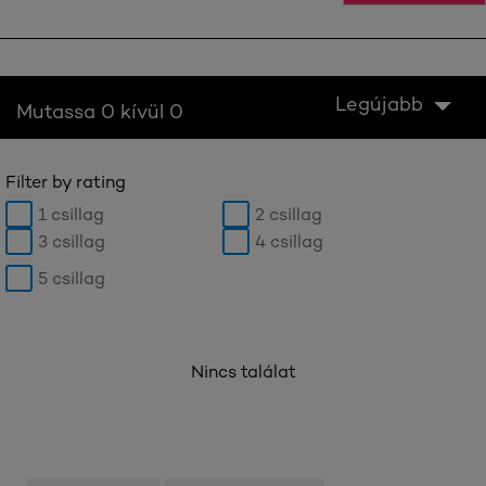
Legújabb
Mutassa 0 kívül 0
Filter by rating
1 csillag
2 csillag
3 csillag
4 csillag
5 csillag
Nincs találat