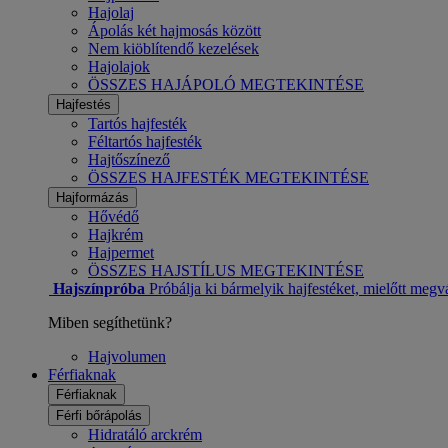
Hajolaj
Ápolás két hajmosás között
Nem kiöblítendő kezelések
Hajolajok
ÖSSZES HAJÁPOLÓ MEGTEKINTÉSE
Hajfestés
Tartós hajfesték
Féltartós hajfesték
Hajtőszínező
ÖSSZES HAJFESTÉK MEGTEKINTÉSE
Hajformázás
Hővédő
Hajkrém
Hajpermet
ÖSSZES HAJSTÍLUS MEGTEKINTÉSE
Hajszínpróba
Próbálja ki bármelyik hajfestéket, mielőtt megv
Miben segíthetünk?
Hajvolumen
Férfiaknak
Férfiaknak
Férfi bőrápolás
Hidratáló arckrém