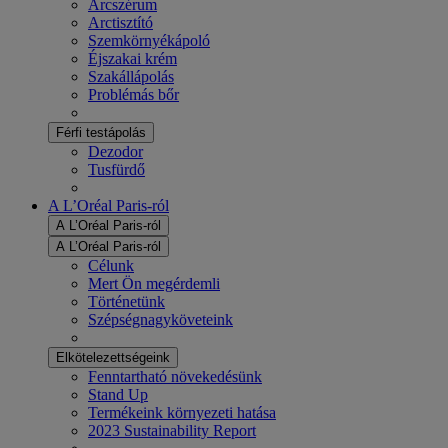
Arcszérum
Arctisztító
Szemkörnyékápoló
Éjszakai krém
Szakállápolás
Problémás bőr
Férfi testápolás
Dezodor
Tusfürdő
A L’Oréal Paris-ról
A L’Oréal Paris-ról
A L’Oréal Paris-ról
Célunk
Mert Ön megérdemli
Történetünk
Szépségnagyköveteink
Elkötelezettségeink
Fenntartható növekedésünk
Stand Up
Termékeink környezeti hatása
2023 Sustainability Report