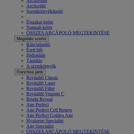
Arcszérum
Arctisztító
Szemkörnyékápoló
Éjszakai krém
Nappali krém
ÖSSZES ARCÁPOLÓ MEGTEKINTÉSE
Megoldás szerint
Ránctalanító
Érett bőr
Hidratálás
Táplálás
A szemkörnyék
Franchise jaink
Revitalift Classic
Revitalift Laser
Revitalift Filler
Revitalift Vitamin C
Bright Reveal
Age Perfect
Age Perfect Cell Renew
Age Perfect Golden Age
Hyaluron Specialist
Age Specialist
ÖSSZES ARCÁPOLÓ MEGTEKINTÉSE