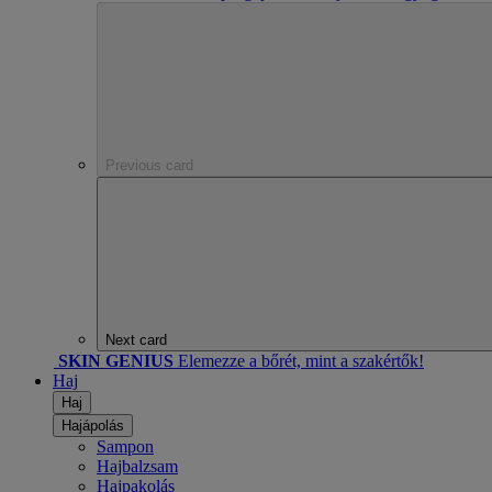
Previous card
Next card
SKIN GENIUS
Elemezze a bőrét, mint a szakértők!
Haj
Haj
Hajápolás
Sampon
Hajbalzsam
Hajpakolás