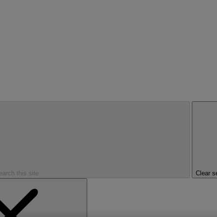
earch this site
Clear s