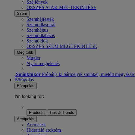
Szájfények
ÖSSZES AJAK MEGTEKINTÉSE
Szem
Szemhéjfesték
Szempillaspirál
Szemhéjtus
Szempillabázis
Szemöldök
ÖSSZES SZEM MEGTEKINTÉSE
Még több
Mugler
Nyári megjelenés
Sminktükör
Próbálja ki bármelyik sminket, mielőtt megvásár
Bőrápolás
Bőrápolás
I'm looking for:
Products
Tips & Trends
Arcápolás
Arcmaszk
Hidratáló arckrém