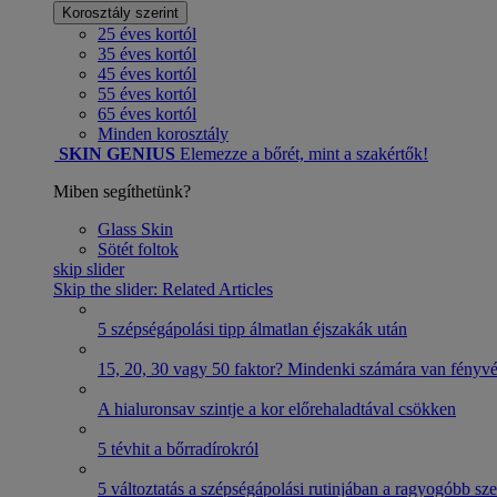
Korosztály szerint
25 éves kortól
35 éves kortól
45 éves kortól
55 éves kortól
65 éves kortól
Minden korosztály
SKIN GENIUS
Elemezze a bőrét, mint a szakértők!
Miben segíthetünk?
Glass Skin
Sötét foltok
skip slider
Skip the slider: Related Articles
5 szépségápolási tipp álmatlan éjszakák után
15, 20, 30 vagy 50 faktor? Mindenki számára van fényv
A hialuronsav szintje a kor előrehaladtával csökken
5 tévhit a bőrradírokról
5 változtatás a szépségápolási rutinjában a ragyogóbb s