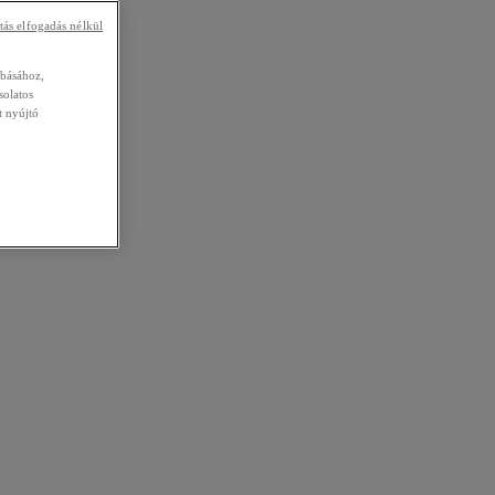
tás elfogadás nélkül
abásához,
solatos
t nyújtó