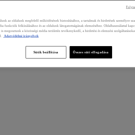
Folyta
álunk az oldalunk megfelelő működésének biztosításához, a tartalmak és hirdetések személyre sz
ia funkciók felkínálásához és az oldalunk látogatottságának elemzéséhez. Oldalhasználattal kapc
 is megosztunk a közösségi média területén tevékenykedő, a hirdetési és elemzési szolgáltatásoka
l.
Adatvédelmi irányelvek
Sütik beállítása
Összes süti elfogadása