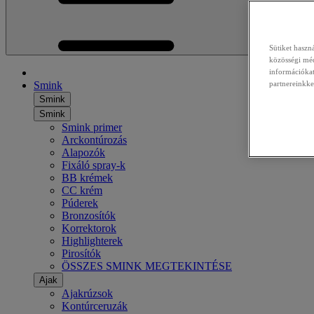
Sütiket haszn
közösségi méd
információkat
Smink
partnereinkke
Smink
Smink
Smink primer
Arckontúrozás
Alapozók
Fixáló spray-k
BB krémek
CC krém
Púderek
Bronzosítók
Korrektorok
Highlighterek
Pirosítók
ÖSSZES SMINK MEGTEKINTÉSE
Ajak
Ajakrúzsok
Kontúrceruzák