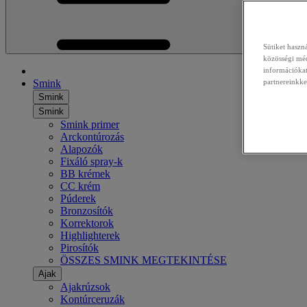
Sütiket haszn
közösségi méd
információkat
Smink
partnereinkke
Smink
Smink
Smink primer
Arckontúrozás
Alapozók
Fixáló spray-k
BB krémek
CC krém
Púderek
Bronzosítók
Korrektorok
Highlighterek
Pirosítók
ÖSSZES SMINK MEGTEKINTÉSE
Ajak
Ajakrúzsok
Kontúrceruzák