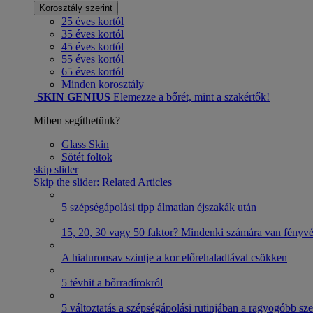
Korosztály szerint
25 éves kortól
35 éves kortól
45 éves kortól
55 éves kortól
65 éves kortól
Minden korosztály
SKIN GENIUS
Elemezze a bőrét, mint a szakértők!
Miben segíthetünk?
Glass Skin
Sötét foltok
skip slider
Skip the slider: Related Articles
5 szépségápolási tipp álmatlan éjszakák után
15, 20, 30 vagy 50 faktor? Mindenki számára van fényv
A hialuronsav szintje a kor előrehaladtával csökken
5 tévhit a bőrradírokról
5 változtatás a szépségápolási rutinjában a ragyogóbb s