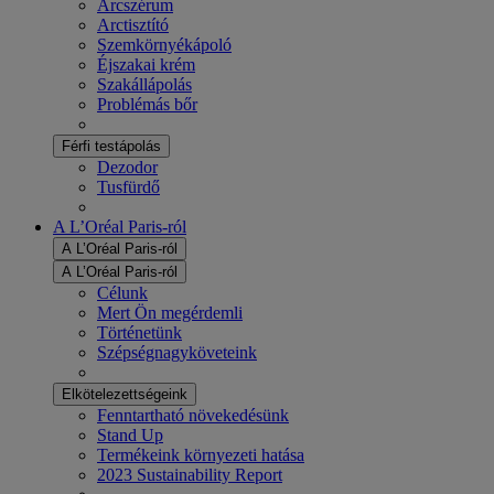
Arcszérum
Arctisztító
Szemkörnyékápoló
Éjszakai krém
Szakállápolás
Problémás bőr
Férfi testápolás
Dezodor
Tusfürdő
A L’Oréal Paris-ról
A L’Oréal Paris-ról
A L’Oréal Paris-ról
Célunk
Mert Ön megérdemli
Történetünk
Szépségnagyköveteink
Elkötelezettségeink
Fenntartható növekedésünk
Stand Up
Termékeink környezeti hatása
2023 Sustainability Report