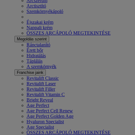
Arcszérum
Arctisztító
Szemkörnyékápoló
Éjszakai krém
Nappali krém
ÖSSZES ARCÁPOLÓ MEGTEKINTÉSE
Megoldás szerint
Ránctalanító
Érett bőr
Hidratálás
Táplálás
A szemkörnyék
Franchise jaink
Revitalift Classic
Revitalift Laser
Revitalift Filler
Revitalift Vitamin C
Bright Reveal
Age Perfect
Age Perfect Cell Renew
Age Perfect Golden Age
Hyaluron Specialist
Age Specialist
ÖSSZES ARCÁPOLÓ MEGTEKINTÉSE