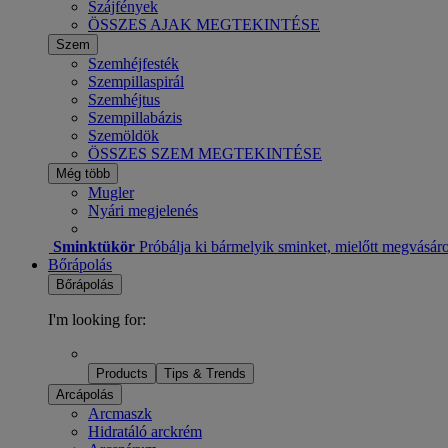
Szájfények
ÖSSZES AJAK MEGTEKINTÉSE
Szem
Szemhéjfesték
Szempillaspirál
Szemhéjtus
Szempillabázis
Szemöldök
ÖSSZES SZEM MEGTEKINTÉSE
Még több
Mugler
Nyári megjelenés
Sminktükör
Próbálja ki bármelyik sminket, mielőtt megvásár
Bőrápolás
Bőrápolás
I'm looking for:
Products
Tips & Trends
Arcápolás
Arcmaszk
Hidratáló arckrém