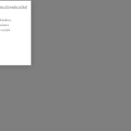
tás elfogadás nélkül
abásához,
solatos
t nyújtó