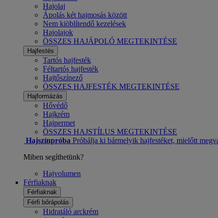
Hajolaj
Ápolás két hajmosás között
Nem kiöblítendő kezelések
Hajolajok
ÖSSZES HAJÁPOLÓ MEGTEKINTÉSE
Hajfestés
Tartós hajfesték
Féltartós hajfesték
Hajtőszínező
ÖSSZES HAJFESTÉK MEGTEKINTÉSE
Hajformázás
Hővédő
Hajkrém
Hajpermet
ÖSSZES HAJSTÍLUS MEGTEKINTÉSE
Hajszínpróba
Próbálja ki bármelyik hajfestéket, mielőtt megv
Miben segíthetünk?
Hajvolumen
Férfiaknak
Férfiaknak
Férfi bőrápolás
Hidratáló arckrém