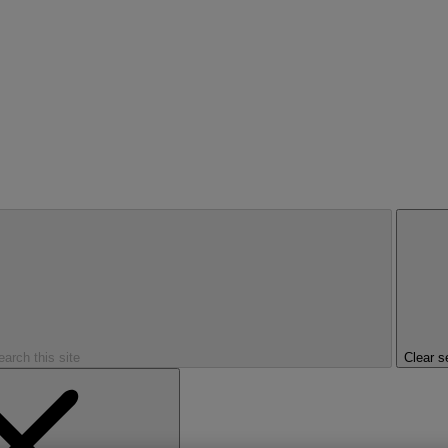
earch this site
Clear s