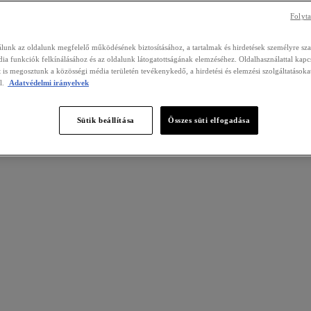
Folyta
álunk az oldalunk megfelelő működésének biztosításához, a tartalmak és hirdetések személyre sz
ia funkciók felkínálásához és az oldalunk látogatottságának elemzéséhez. Oldalhasználattal kapc
 is megosztunk a közösségi média területén tevékenykedő, a hirdetési és elemzési szolgáltatásoka
l.
Adatvédelmi irányelvek
Sütik beállítása
Összes süti elfogadása