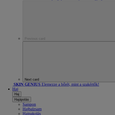
Previous card
Next card
SKIN GENIUS
Elemezze a bőrét, mint a szakértők!
Haj
Haj
Hajápolás
Sampon
Hajbalzsam
Hajpakolás