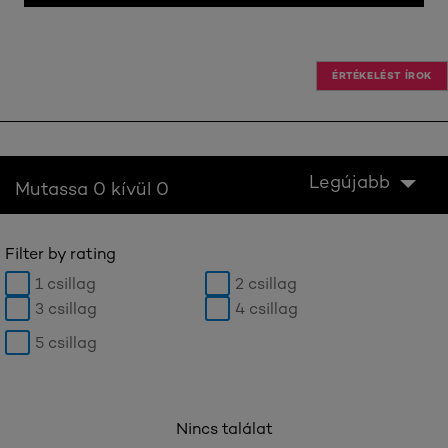
ÉRTÉKELÉST ÍROK
Legújabb
Mutassa 0 kívül 0
Filter by rating
1 csillag
2 csillag
3 csillag
4 csillag
5 csillag
Nincs találat