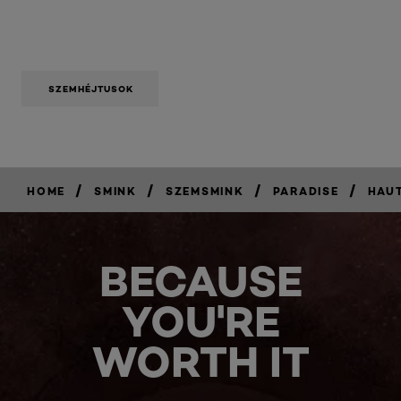
SZEMHÉJTUSOK
/
/
/
/
HOME
SMINK
SZEMSMINK
PARADISE
HAU
BECAUSE
YOU'RE
WORTH IT