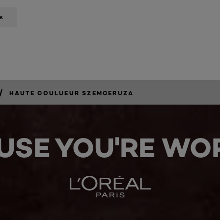
K
/
HAUTE COULUEUR SZEMCERUZA
USE YOU'RE WOR