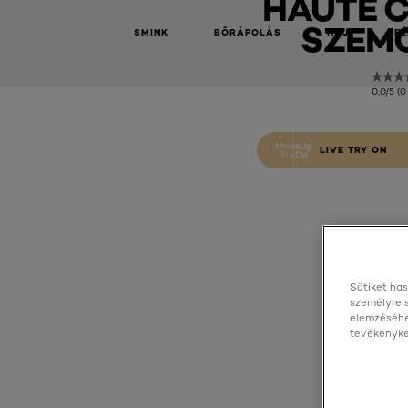
HAUTE 
SZEM
SMINK
BŐRÁPOLÁS
HAJ
FÉ
0,0/5 (0
LIVE TRY ON
Sütiket has
személyre 
elemzéséhe
tevékenyked