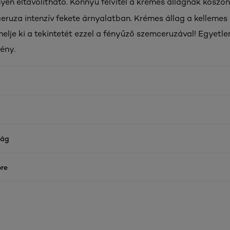
yen eltávolítható. Könnyű felvitel a krémes állagnak köszö
ruza intenzív fekete árnyalatban. Krémes állag a kellemes
Emelje ki a tekintetét ezzel a fényűző szemceruzával! Egyetl
ény.
ság
re