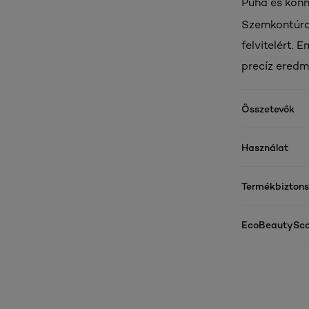
Puha és könn
Szemkontúrce
felvitelért. 
precíz eredm
Összetevők
Használat
Termékbizton
EcoBeautySco