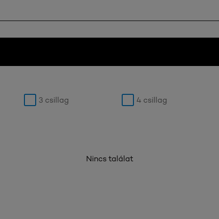
3 csillag
4 csillag
Nincs találat