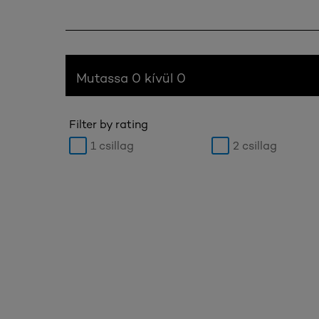
Mutassa 0 kívül 0
Filter by rating
1 csillag
2 csillag