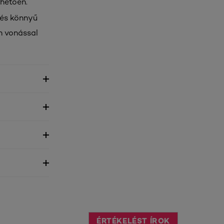
nhetően.
 és könnyű
en vonással
ÉRTÉKELÉST ÍROK