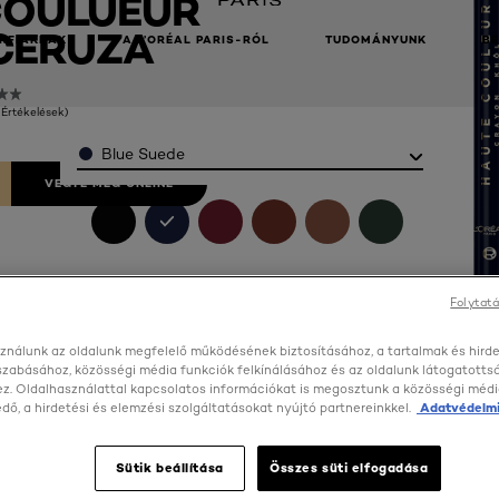
COULUEUR
CERUZA
RFIAKNAK
A L’ORÉAL PARIS-RÓL
TUDOMÁNYUNK
B
 Értékelések)
Color
Blue Suede
VEGYE MEG ONLINE
Folytatá
ználunk az oldalunk megfelelő működésének biztosításához, a tartalmak és hird
szabásához, közösségi média funkciók felkínálásához és az oldalunk látogatott
z. Oldalhasználattal kapcsolatos információkat is megosztunk a közösségi médi
ő, a hirdetési és elemzési szolgáltatásokat nyújtó partnereinkkel.
Adatvédelmi
Sütik beállítása
Összes süti elfogadása