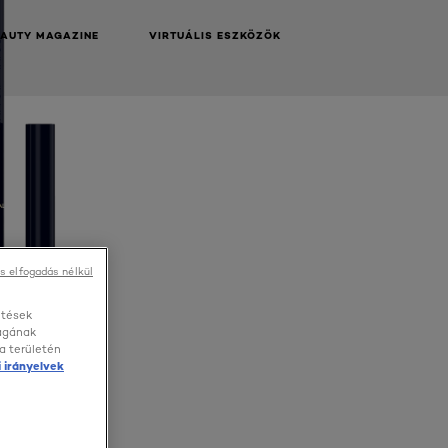
EAUTY MAGAZINE
VIRTUÁLIS ESZKÖZÖK
s elfogadás nélkül
etések
ságának
a területén
 irányelvek