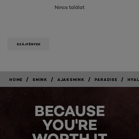
Nincs találat
SZÁJFÉNYEK
/
/
/
/
HOME
SMINK
AJAKSMINK
PARADISE
HYAL
BECAUSE
YOU'RE
WORTH IT