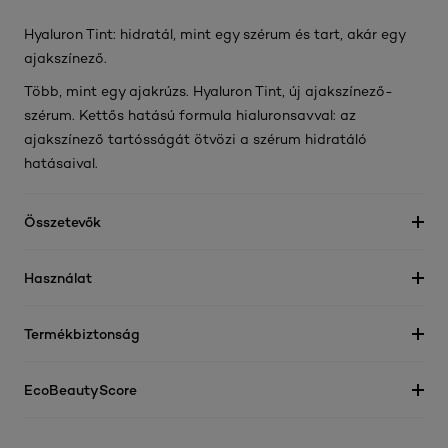
Hyaluron Tint: hidratál, mint egy szérum és tart, akár egy
ajakszínező.
Több, mint egy ajakrúzs. Hyaluron Tint, új ajakszínező-
szérum. Kettős hatású formula hialuronsavval: az
ajakszínező tartósságát ötvözi a szérum hidratáló
hatásaival.
Összetevők
Használat
Termékbiztonság
EcoBeautyScore