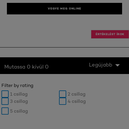
VEGYE MEG ONLINE
ÉRTÉKELÉST ÍROK
Legújabb
Mutassa 0 kívül 0
Filter by rating
1 csillag
2 csillag
3 csillag
4 csillag
5 csillag