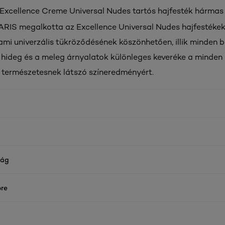
s Excellence Creme Universal Nudes tartós hajfesték hárma
RIS megalkotta az Excellence Universal Nudes hajfestékek
 ami univerzális tükröződésének köszönhetően, illik minden 
 hideg és a meleg árnyalatok különleges keveréke a minden 
 természetesnek látszó színeredményért.
ság
re