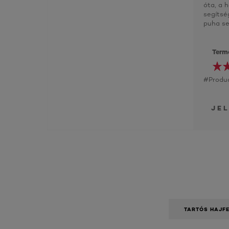
óta, a 
segítsé
puha se
Term
#Produc
JE
TARTÓS HAJF