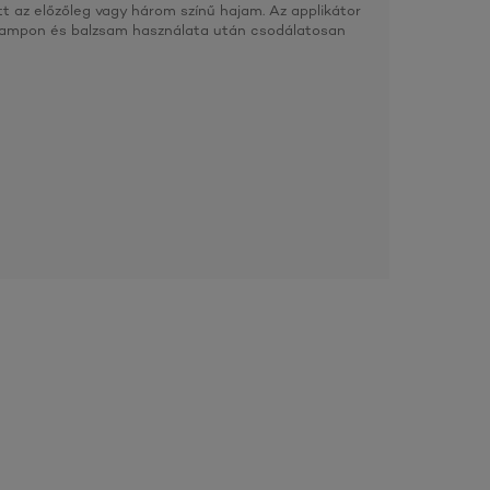
tt az előzőleg vagy három színű hajam. Az applikátor
 sampon és balzsam használata után csodálatosan