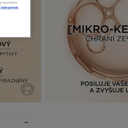
a területén
 irányelvek