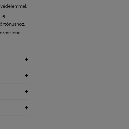
s védelemmel.
 új
bőrtónushoz.
arcszínnel