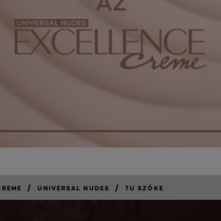
/
/
CREME
UNIVERSAL NUDES
7U SZŐKE