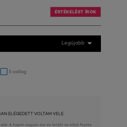
ÉRTÉKELÉST ÍROK
Legújabb
5 csillag
SAN ELÉGEDETT VOLTAM VELE.
vele. A hajam nagyon ősz és lenőtt az előző festés