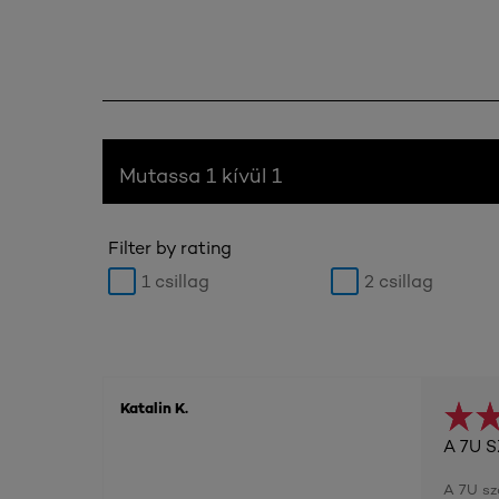
Mutassa 1 kívül 1
Filter by rating
1 csillag
2 csillag
Katalin K.
A 7U 
A 7U sz