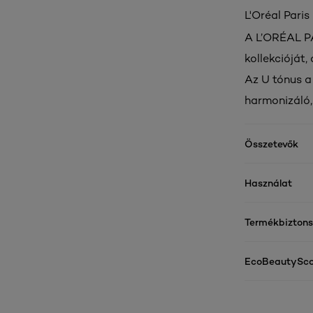
L'Oréal Pari
A L’ORÉAL PA
kollekcióját,
Az U tónus a
harmonizáló,
Összetevők
Használat
Termékbizton
EcoBeautySco