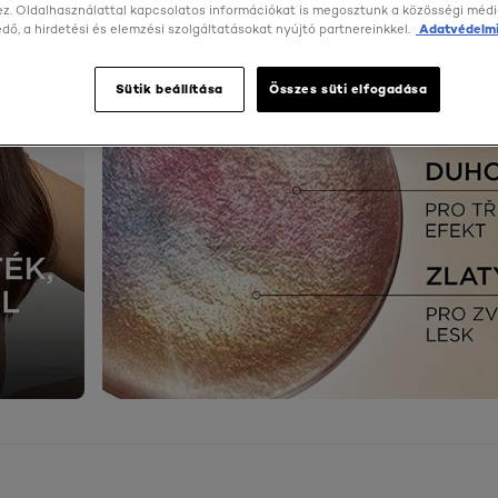
z. Oldalhasználattal kapcsolatos információkat is megosztunk a közösségi médi
ő, a hirdetési és elemzési szolgáltatásokat nyújtó partnereinkkel.
Adatvédelmi
Sütik beállítása
Összes süti elfogadása