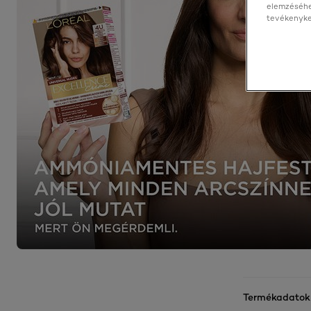
elemzéséhe
tevékenyked
Termékadatok