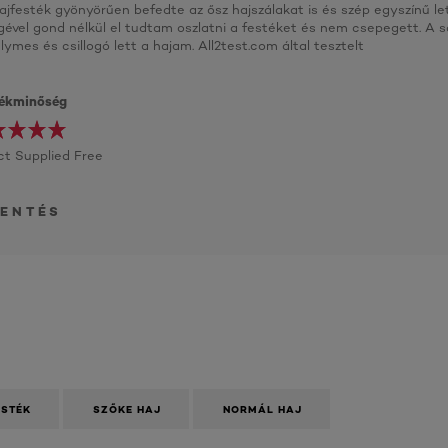
hajfesték gyönyörűen befedte az ősz hajszálakat is és szép egyszínű le
gével gond nélkül el tudtam oszlatni a festéket és nem csepegett. A
lymes és csillogó lett a hajam. All2test.com által tesztelt
ékminőség
t Supplied Free
LENTÉS
ESTÉK
SZŐKE HAJ
NORMÁL HAJ