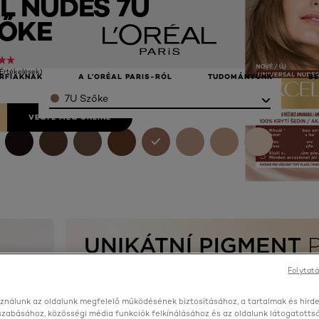
L NUDES 7U
ŐKE
 Értékelések)
RFIAKNAK
A L’ORÉAL PARIS-RÓL
TUDOMÁNYUNK
B
Color
7U Szőke
VEGYE MEG ONLINE
Folytatá
ználunk az oldalunk megfelelő működésének biztosításához, a tartalmak és hird
szabásához, közösségi média funkciók felkínálásához és az oldalunk látogatott