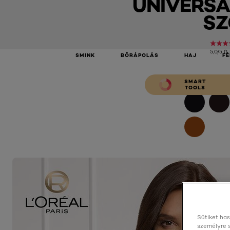
UNIVERSA
SZ
Universal Nudes 7U Szőke
5,0/5 (1
SMINK
BŐRÁPOLÁS
HAJ
FÉ
SMART
TOOLS
Sütiket has
személyre 