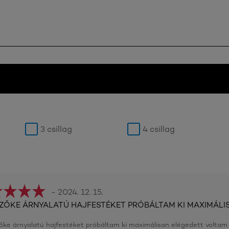
3 csillag
4 csillag
- 2024. 12. 15.
SZŐKE ÁRNYALATÚ HAJFESTÉKET PRÓBÁLTAM KI MAXIMÁLI
őke árnyalatú hajfestéket próbáltam ki maximálisan elégedett voltam 